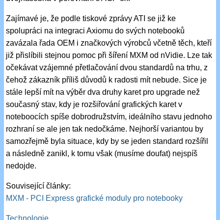
Zajímavé je, že podle tiskové zprávy ATI se již ke
spolupráci na integraci Axiomu do svých notebooků
zavázala řada OEM i značkových výrobců včetně těch, kteří
již přislíbili stejnou pomoc při šíření MXM od nVidie. Lze tak
očekávat vzájemné přetlačování dvou standardů na trhu, z
čehož zákazník příliš důvodů k radosti mít nebude. Sice je
stále lepší mít na výběr dva druhy karet pro upgrade než
současný stav, kdy je rozšiřování grafických karet v
noteboocích spíše dobrodružstvím, ideálního stavu jednoho
rozhraní se ale jen tak nedočkáme. Nejhorší variantou by
samozřejmě byla situace, kdy by se jeden standard rozšířil
a následně zanikl, k tomu však (musíme doufat) nejspíš
nedojde.
Související články:
MXM - PCI Express grafické moduly pro notebooky
Technologie