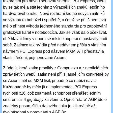
rozhraním pro novou sériovou sběrnici PCI Express, která
by se tak měla stát jedním z výraznějších znaků letošního
hardwarového roku. Nové rozhraní kromě nových milníků
ve výkonu (a bohužel i spotřebě, o čemž se příliš nemluví)
mělo přinést výhodu jednotného standardu pro zapojování
grafických karet v noteboocích. Jak se však dalo očekávat,
obě hlavní firmy v oboru se místo kooperace postavily proti
sobě. Zatímco tak nVidia před nedávnem přišla s vlastním
návrhem PCI Express pod názvem MXM, ATI představila
vlastní řešení, pojmenované Axiom.
Z údajů, které zatím pronikly z Computexu a z neoficiálních
zpráv třetích webů, zatím není příliš jasné, čím konkrétně by
se Axiom měl od MXM lišit, případně co nabízí navíc.
Každopádně by mělo jít o implementaci PCI Express
rychlosti x16, což znamená schopnost přenášet jedním
směrem až 4 gigabajty za vteřinu. Oproti "staré" AGP jde o
znatelný posun, šířka datového toku je tak reálně až
dvojnásobná v porovnání s AGP 8x.