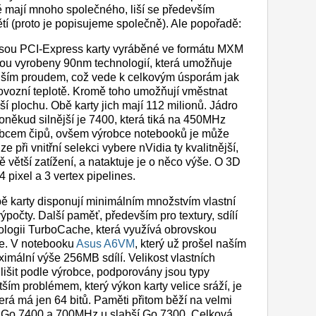
mají mnoho společného, liší se především
ětí (proto je popisujeme společně). Ale popořadě:
jsou PCI-Express karty vyráběné ve formátu MXM
sou vyrobeny 90nm technologií, která umožňuje
menším proudem, což vede k celkovým úsporám jak
ovozní teplotě. Kromě toho umožňují vměstnat
ší plochu. Obě karty jich mají 112 milionů. Jádro
někud silnější je 7400, která tiká na 450MHz
obcem čipů, ovšem výrobce notebooků je může
e při vnitřní selekci vybere nVidia ty kvalitnější,
ě větší zatížení, a nataktuje je o něco výše. O 3D
4 pixel a 3 vertex pipelines.
bě karty disponují minimálním množstvím vlastní
ýpočty. Další paměť, především pro textury, sdílí
logii TurboCache, která využívá obrovskou
ce. V notebooku
Asus A6VM
, který už prošel naším
imální výše 256MB sdílí. Velikost vlastních
 lišit podle výrobce, podporovány jsou typy
 problémem, který výkon karty velice sráží, je
erá má jen 64 bitů. Paměti přitom běží na velmi
 Go 7400 a 700MHz u slabší Go 7300. Celková