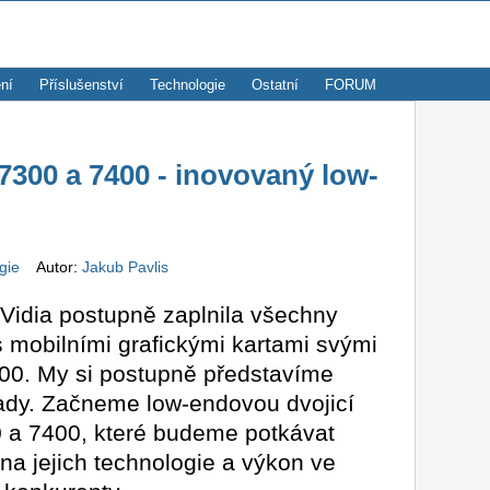
ní
Příslušenství
Technologie
Ostatní
FORUM
7300 a 7400 - inovovaný low-
ogie
Autor:
Jakub Pavlis
nVidia postupně zaplnila všechny
s mobilními grafickými kartami svými
00. My si postupně představíme
ady. Začneme low-endovou dvojicí
 a 7400, které budeme potkávat
na jejich technologie a výkon ve