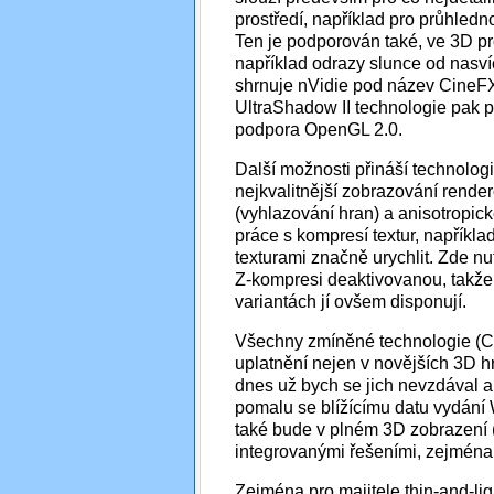
prostředí, například pro průhled
Ten je podporován také, ve 3D pro
například odrazy slunce od nasv
shrnuje nVidie pod název CineFX,
UltraShadow II technologie pak p
podpora OpenGL 2.0.
Další možnosti přináší technologie
nejkvalitnější zobrazování render
(vyhlazování hran) a anisotropické
práce s kompresí textur, napříkla
texturami značně urychlit. Zde n
Z-kompresi deaktivovanou, takže
variantách jí ovšem disponují.
Všechny zmíněné technologie (Ci
uplatnění nejen v novějších 3D h
dnes už bych se jich nevzdával an
pomalu se blížícímu datu vydání 
také bude v plném 3D zobrazení (a
integrovanými řešeními, zejména o
Zejména pro majitele thin-and-li