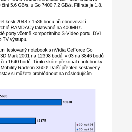
ní 5,6 GB/s, u Go 7400 7,2 GB/s. Fillrate je 1,8,
velikosti 2048 x 1536 bodu při obnovovací
í rychlé RAMDACy taktované na 400MHz.
é porty včetně kompozitního S-Video portu, DVI
o TV výstupu.
ámi testovaný notebook s nVidia GeForce Go
tu 3D Mark 2001 na 12398 bodů, v 03 na 3846 bodů
 čip 1640 bodů. Tímto skóre překonal i notebooky
Mobility Radeon X600! Další přehled sestavený
estav si můžete prohlédnout na následujícím