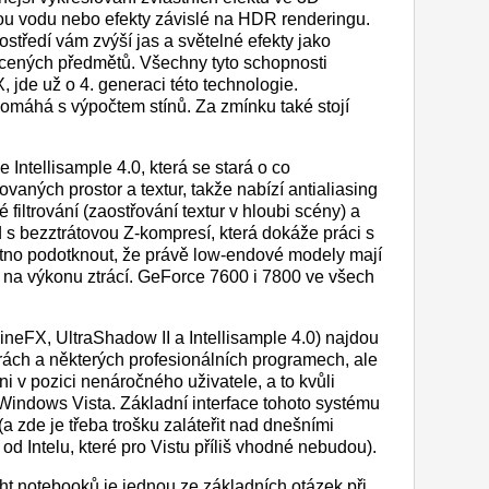
nou vodu nebo efekty závislé na HDR renderingu.
středí vám zvýší jas a světelné efekty jako
ícených předmětů. Všechny tyto schopnosti
 jde už o 4. generaci této technologie.
omáhá s výpočtem stínů. Za zmínku také stojí
 Intellisample 4.0, která se stará o co
ovaných prostor a textur, takže nabízí antialiasing
 filtrování (zaostřování textur v hloubi scény) a
d s bezztrátovou Z-kompresí, která dokáže práci s
utno podotknout, že právě low-endové modely mají
 na výkonu ztrácí. GeForce 7600 i 7800 ve všech
neFX, UltraShadow II a Intellisample 4.0) najdou
rách a některých profesionálních programech, ale
i v pozici nenáročného uživatele, a to kvůli
Windows Vista. Základní interface tohoto systému
 zde je třeba trošku zaláteřit nad dnešními
d Intelu, které pro Vistu příliš vhodné nebudou).
ght notebooků je jednou ze základních otázek při