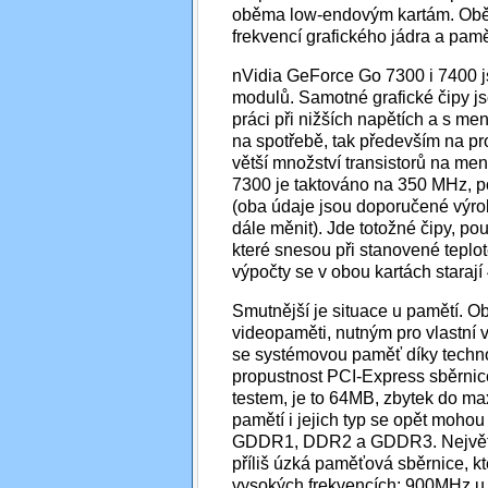
oběma low-endovým kartám. Obě 
frekvencí grafického jádra a pam
nVidia GeForce Go 7300 i 7400 
modulů. Samotné grafické čipy j
práci při nižších napětích a s 
na spotřebě, tak především na pr
větší množství transistorů na men
7300 je taktováno na 350 MHz, po
(oba údaje jsou doporučené výr
dále měnit). Jde totožné čipy, pouz
které snesou při stanovené teplot
výpočty se v obou kartách starají 
Smutnější je situace u pamětí. O
videopaměti, nutným pro vlastní v
se systémovou paměť díky techno
propustnost PCI-Express sběrni
testem, je to 64MB, zbytek do max
pamětí i jejich typ se opět mohou
GDDR1, DDR2 a GDDR3. Největším
příliš úzká paměťová sběrnice, kt
vysokých frekvencích: 900MHz u