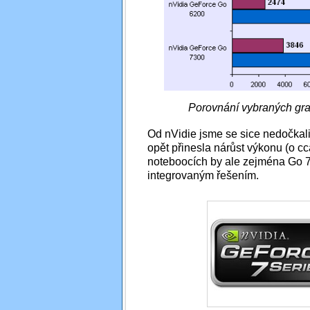
Porovnání vybraných graf
Od nVidie jsme se sice nedočkali
opět přinesla nárůst výkonu (o c
noteboocích by ale zejména Go 74
integrovaným řešením.