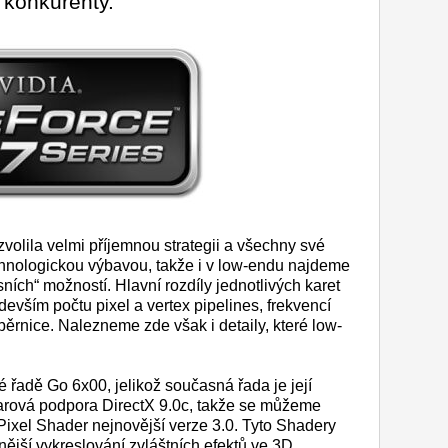
 konkurenty.
zvolila velmi příjemnou strategii a všechny své
chnologickou výbavou, takže i v low-endu najdeme
ních“ možností. Hlavní rozdíly jednotlivých karet
ředevším počtu pixel a vertex pipelines, frekvencí
sběrnice. Nalezneme zde však i detaily, které low-
 řadě Go 6x00, jelikož současná řada je její
arová podpora DirectX 9.0c, takže se můžeme
 Pixel Shader nejnovější verze 3.0. Tyto Shadery
nější vykreslování zvláštních efektů ve 3D