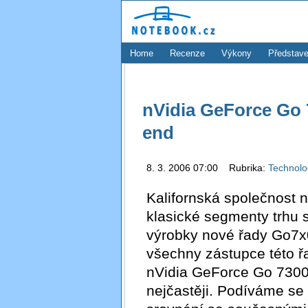
Home
Recenze
Výkony
Představe
nVidia GeForce Go 
end
8. 3. 2006 07:00 Rubrika:
Technol
Kalifornská společnost 
klasické segmenty trhu 
výrobky nové řady Go7x
všechny zástupce této ř
nVidia GeForce Go 7300
nejčastěji. Podíváme se 