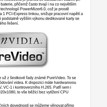
 baterie, přičemž často trvají i na co největším
 technologií PowerMizer6.0, což je prostě
 1 PCI-Express linkou, snižuje pracovní napětí a
při podstatně vyšším výkonu dedikované karty se
ého řešení.
je už z šestkové řady známé PureVideo. To se
kódování videa. K dispozici máte hardwarovou
 VC-1 i kontroverzního H.265. Patří sem i
20x1080, to vše běžící bez vytížení CPU
ečných dovedností se můžeme věnovat přímo