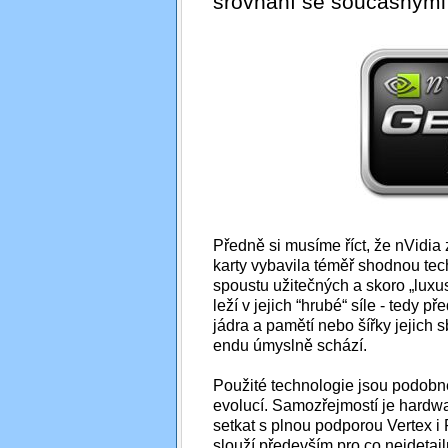
srovnání se současnými
Předně si musíme říct, že nVidia 
karty vybavila téměř shodnou te
spoustu užitečných a skoro „luxus
leží v jejich “hrubé“ síle - tedy p
jádra a pamětí nebo šířky jejich 
endu úmyslně schází.
Použité technologie jsou podobné
evolucí. Samozřejmostí je hardw
setkat s plnou podporou Vertex i
slouží především pro co nejdetail