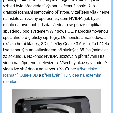
vzhled bylo předvedení výkonu, k čemuž posloužilo
grafické rozhraní samotného přístroje. V zařízení však nebyl
nainstalován žádný operační systém NVIDIA, jak by se
mohlo na první pohled zdát. Jednalo se pouze o aplikaci
spuštěnou pod systémem Windows CE, naprogramovanou
speciálně pro grafický čip Tegry. Demonstraci následovala
ukázka herní klasiky, 3D střílečky Quake 3 Arena. Ta běžela
i se zapnutým anti-aliasingem při slušných 35 fps (snímcích
za sekundu). Nakonec NVIDIA ukazovala přehrávání HD
videa na připojeném televizoru. Všechny ukázky v podobě
videa lze shlédnout na serveru YouTube:
uživatelské
rozhraní
,
Quake 3D
a
přehrávání HD videa na externím
monitoru
.