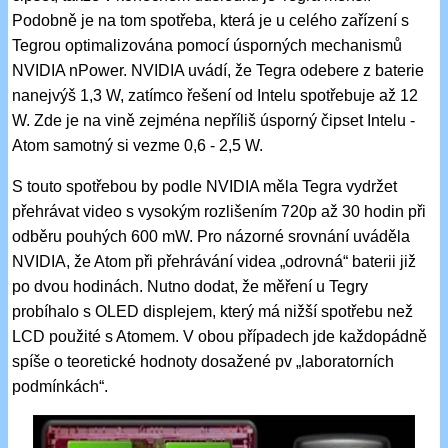
Podobně je na tom spotřeba, která je u celého zařízení s
Tegrou optimalizována pomocí úsporných mechanismů
NVIDIA nPower. NVIDIA uvádí, že Tegra odebere z baterie
nanejvýš 1,3 W, zatímco řešení od Intelu spotřebuje až 12
W. Zde je na vině zejména nepříliš úsporný čipset Intelu -
Atom samotný si vezme 0,6 - 2,5 W.
S touto spotřebou by podle NVIDIA měla Tegra vydržet
přehrávat video s vysokým rozlišením 720p až 30 hodin při
odběru pouhých 600 mW. Pro názorné srovnání uváděla
NVIDIA, že Atom při přehrávání videa „odrovná“ baterii již
po dvou hodinách. Nutno dodat, že měření u Tegry
probíhalo s OLED displejem, který má nižší spotřebu než
LCD použité s Atomem. V obou případech jde každopádně
spíše o teoretické hodnoty dosažené pv „laboratorních
podmínkách“.