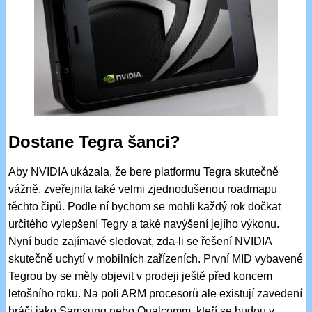
Dostane Tegra šanci?
Aby NVIDIA ukázala, že bere platformu Tegra skutečně
vážně, zveřejnila také velmi zjednodušenou roadmapu
těchto čipů. Podle ní bychom se mohli každý rok dočkat
určitého vylepšení Tegry a také navýšení jejího výkonu.
Nyní bude zajímavé sledovat, zda-li se řešení NVIDIA
skutečně uchytí v mobilních zařízeních. První MID vybavené
Tegrou by se měly objevit v prodeji ještě před koncem
letošního roku. Na poli ARM procesorů ale existují zavedení
hráči jako Samsung nebo Qualcomm, kteří se budou v