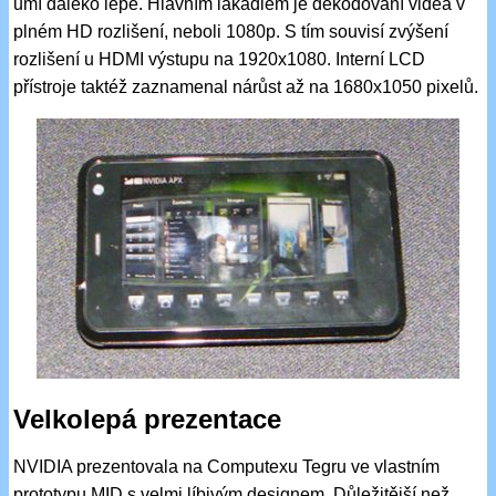
umí daleko lépe. Hlavním lákadlem je dekódování videa v
plném HD rozlišení, neboli 1080p. S tím souvisí zvýšení
rozlišení u HDMI výstupu na 1920x1080. Interní LCD
přístroje taktéž zaznamenal nárůst až na 1680x1050 pixelů.
Velkolepá prezentace
NVIDIA prezentovala na Computexu Tegru ve vlastním
prototypu MID s velmi líbivým designem. Důležitější než