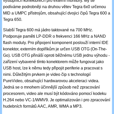
výstupních konektorech pro externí monitory. My se
podíváme podrobněji na druhou větev Tegra 6x0 určenou
MID a UMPC přístrojům, obsahující dvojici čipů Tegra 600 a
Tegra 650.
Slabší Tegra 600 má jádro taktované na 700 MHz.
Podporuje paměti LP-DDR o frekvenci 166 MHz a NAND
flash moduly. Pro připojení komponent poslouží interní IDE
konektor, externím doplňkům je určen USB OTG (On-The-
Go). USB OTG přináší oproti běžnému USB jednu výhodu -
zařízení vybavené tímto konektorem může fungovat jako
USB host, lze k němu tedy připojit periferie a pracovat s
nimi. Důležitým prvkem je video čip s technologií
PureVideo, obsahující hardwarovou akceleraci videa.
Jedná se o mnohem účinnější způsob než zpracování
procesorem, video ale musí být kódováno pomocí kodeku
H.264 nebo VC-1/WMV9. Je optimalizován i pro zpracování
hudebních formátů AAC, AMR, WMA a MP3.