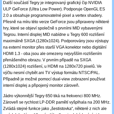
Další součástí Tegry je integrovaný grafický čip NVIDIA
ULP GeForce (Ultra Low Power). Podporuje OpenGL ES
2.0 a obsahuje programovatelné pixel a vertex shadery.
Přesně na míru této verze GeForce jsou připraveny některé
hry, které se objeví společně s prvními MID vybavenými
Tegrou. Interní displej MID nabídne u Tegry 600 rozlišení
maximálně SXGA (1280x1024). Podporovány jsou výstupy
na externí monitor přes starší VGA konektor nebo digitální
HDMI 1.3 - oba jsou ale omezeny nejvyšším rozlišením
přenášeného obrazu. V prvním případě na SXGA
(1280x1024) rozlišení, u HDMI na 1280x720 pixelů. Ve
výčtu nesmí chybět ani TV výstup formátu NTSC/PAL.
Případně je možné pomocí dual-view zobrazení používat
interní displej a připojený monitor zároveň.
Jádro výkonnější Tegry 650 tiká na frekvenci 800 MHz.
Zároveň se rychlost LP-DDR pamětí vyšplhala na 200 MHz.
Zvládá stejné funkce jako „šestistovka“, některé z nich ale