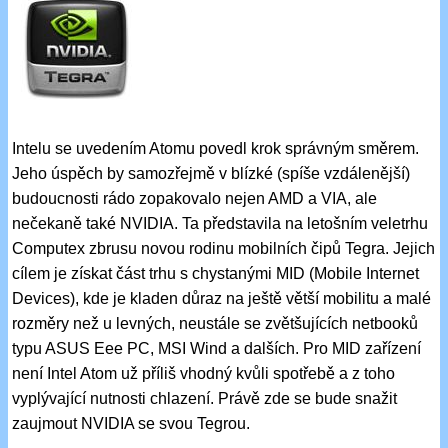
Intelu se uvedením Atomu povedl krok správným směrem.
Jeho úspěch by samozřejmě v blízké (spíše vzdálenější)
budoucnosti rádo zopakovalo nejen AMD a VIA, ale
nečekaně také NVIDIA. Ta představila na letošním veletrhu
Computex zbrusu novou rodinu mobilních čipů Tegra. Jejich
cílem je získat část trhu s chystanými MID (Mobile Internet
Devices), kde je kladen důraz na ještě větší mobilitu a malé
rozměry než u levných, neustále se zvětšujících netbooků
typu ASUS Eee PC, MSI Wind a dalších. Pro MID zařízení
není Intel Atom už příliš vhodný kvůli spotřebě a z toho
vyplývající nutnosti chlazení. Právě zde se bude snažit
zaujmout NVIDIA se svou Tegrou.