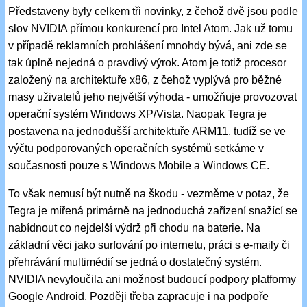
Představeny byly celkem tři novinky, z čehož dvě jsou podle
slov NVIDIA přímou konkurencí pro Intel Atom. Jak už tomu
v případě reklamních prohlášení mnohdy bývá, ani zde se
tak úplně nejedná o pravdivý výrok. Atom je totiž procesor
založený na architektuře x86, z čehož vyplývá pro běžné
masy uživatelů jeho největší výhoda - umožňuje provozovat
operační systém Windows XP/Vista. Naopak Tegra je
postavena na jednodušší architektuře ARM11, tudíž se ve
výčtu podporovaných operačních systémů setkáme v
současnosti pouze s Windows Mobile a Windows CE.
To však nemusí být nutně na škodu - vezměme v potaz, že
Tegra je mířená primárně na jednoduchá zařízení snažící se
nabídnout co nejdelší výdrž při chodu na baterie. Na
základní věci jako surfování po internetu, práci s e-maily či
přehrávání multimédií se jedná o dostatečný systém.
NVIDIA nevyloučila ani možnost budoucí podpory platformy
Google Android. Později třeba zapracuje i na podpoře