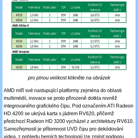
pro plnou velikost klikněte na obrázek
AMD míří své nastupující platformy zejména do oblasti
multimédií, inovace se proto přirozeně dotkla rovněž
integrovaného grafického čipu. Pod označením ATI Radeon
HD 4200 se ukrývá karta s jádrem RV620, přičemž
předchozí Radeon HD 3200 vycházel z architektury RV610.
Samozřejmostí je přítomnost UVD čipu pro dekódování
videa, z pohledu herních technologií lze zmínit podporu