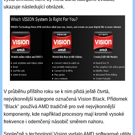
ukazuje následující obrázek.
V průběhu příštího roku se k nim přidá ještě čtvrtá,
nejvýkonnější kategorie označená Vision Black. Přídomek
"Black" používá AMD tradičně pro své nejvýkonnější
komponenty, kde například procesory mají kromě vysoké
frekvence i odemčený násobič směrem nahoru.
Společně s technologií Vision vydalo AMD softwarové utility