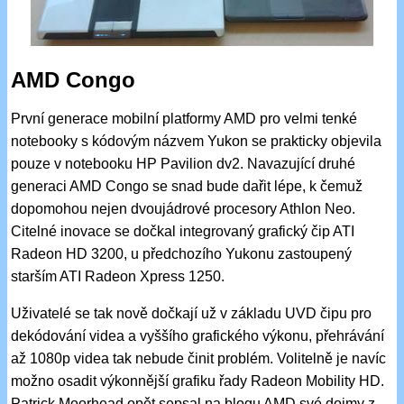
AMD Congo
První generace mobilní platformy AMD pro velmi tenké
notebooky s kódovým názvem Yukon se prakticky objevila
pouze v notebooku HP Pavilion dv2. Navazující druhé
generaci AMD Congo se snad bude dařit lépe, k čemuž
dopomohou nejen dvoujádrové procesory Athlon Neo.
Citelné inovace se dočkal integrovaný grafický čip ATI
Radeon HD 3200, u předchozího Yukonu zastoupený
starším ATI Radeon Xpress 1250.
Uživatelé se tak nově dočkají už v základu UVD čipu pro
dekódování videa a vyššího grafického výkonu, přehrávání
až 1080p videa tak nebude činit problém. Volitelně je navíc
možno osadit výkonnější grafiku řady Radeon Mobility HD.
Patrick Moorhead opět sepsal na blogu AMD své dojmy z