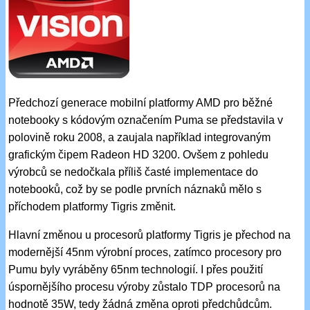
Předchozí generace mobilní platformy AMD pro běžné
notebooky s kódovým označením Puma se představila v
polovině roku 2008, a zaujala například integrovaným
grafickým čipem Radeon HD 3200. Ovšem z pohledu
výrobců se nedočkala příliš časté implementace do
notebooků, což by se podle prvních náznaků mělo s
příchodem platformy Tigris změnit.
Hlavní změnou u procesorů platformy Tigris je přechod na
modernější 45nm výrobní proces, zatímco procesory pro
Pumu byly vyráběny 65nm technologií. I přes použití
úspornějšího procesu výroby zůstalo TDP procesorů na
hodnotě 35W, tedy žádná změna oproti předchůdcům.