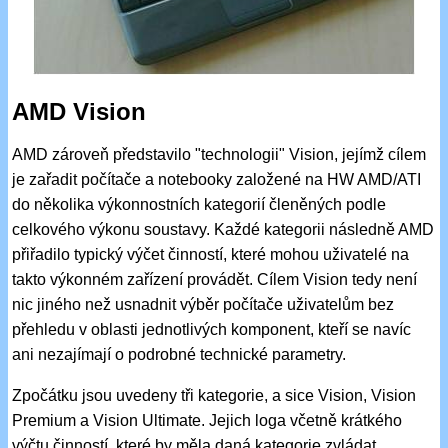
AMD Vision
AMD zároveň představilo "technologii" Vision, jejímž cílem
je zařadit počítače a notebooky založené na HW AMD/ATI
do několika výkonnostních kategorií členěných podle
celkového výkonu soustavy. Každé kategorii následně AMD
přiřadilo typický výčet činností, které mohou uživatelé na
takto výkonném zařízení provádět. Cílem Vision tedy není
nic jiného než usnadnit výběr počítače uživatelům bez
přehledu v oblasti jednotlivých komponent, kteří se navíc
ani nezajímají o podrobné technické parametry.
Zpočátku jsou uvedeny tři kategorie, a sice Vision, Vision
Premium a Vision Ultimate. Jejich loga včetně krátkého
výčtu činností, které by měla daná kategorie zvládat,