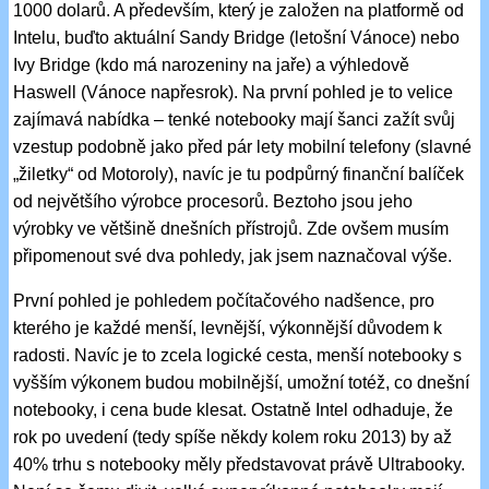
1000 dolarů. A především, který je založen na platformě od
Intelu, buďto aktuální Sandy Bridge (letošní Vánoce) nebo
Ivy Bridge (kdo má narozeniny na jaře) a výhledově
Haswell (Vánoce napřesrok). Na první pohled je to velice
zajímavá nabídka – tenké notebooky mají šanci zažít svůj
vzestup podobně jako před pár lety mobilní telefony (slavné
„žiletky“ od Motoroly), navíc je tu podpůrný finanční balíček
od největšího výrobce procesorů. Beztoho jsou jeho
výrobky ve většině dnešních přístrojů. Zde ovšem musím
připomenout své dva pohledy, jak jsem naznačoval výše.
První pohled je pohledem počítačového nadšence, pro
kterého je každé menší, levnější, výkonnější důvodem k
radosti. Navíc je to zcela logické cesta, menší notebooky s
vyšším výkonem budou mobilnější, umožní totéž, co dnešní
notebooky, i cena bude klesat. Ostatně Intel odhaduje, že
rok po uvedení (tedy spíše někdy kolem roku 2013) by až
40% trhu s notebooky měly představovat právě Ultrabooky.