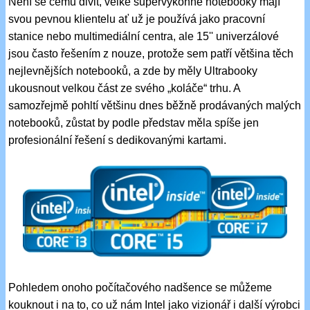
Není se čemu divit, velké supervýkonné notebooky mají
svou pevnou klientelu ať už je používá jako pracovní
stanice nebo multimediální centra, ale 15'' univerzálové
jsou často řešením z nouze, protože sem patří většina těch
nejlevnějších notebooků, a zde by měly Ultrabooky
ukousnout velkou část ze svého „koláče“ trhu. A
samozřejmě pohltí většinu dnes běžně prodávaných malých
notebooků, zůstat by podle představ měla spíše jen
profesionální řešení s dedikovanými kartami.
Pohledem onoho počítačového nadšence se můžeme
kouknout i na to, co už nám Intel jako vizionář i další výrobci