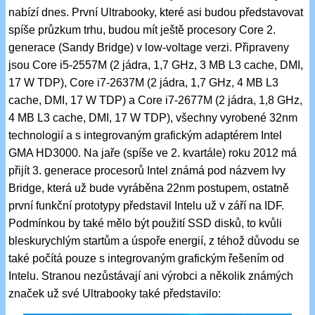
nabízí dnes. První Ultrabooky, které asi budou představovat
spíše průzkum trhu, budou mít ještě procesory Core 2.
generace (Sandy Bridge) v low-voltage verzi. Připraveny
jsou Core i5-2557M (2 jádra, 1,7 GHz, 3 MB L3 cache, DMI,
17 W TDP), Core i7-2637M (2 jádra, 1,7 GHz, 4 MB L3
cache, DMI, 17 W TDP) a Core i7-2677M (2 jádra, 1,8 GHz,
4 MB L3 cache, DMI, 17 W TDP), všechny vyrobené 32nm
technologií a s integrovaným grafickým adaptérem Intel
GMA HD3000. Na jaře (spíše ve 2. kvartále) roku 2012 má
přijít 3. generace procesorů Intel známá pod názvem Ivy
Bridge, která už bude vyráběna 22nm postupem, ostatně
první funkční prototypy představil Intelu už v září na IDF.
Podmínkou by také mělo být použití SSD disků, to kvůli
bleskurychlým startům a úspoře energií, z téhož důvodu se
také počítá pouze s integrovaným grafickým řešením od
Intelu. Stranou nezůstávají ani výrobci a několik známých
značek už své Ultrabooky také představilo: