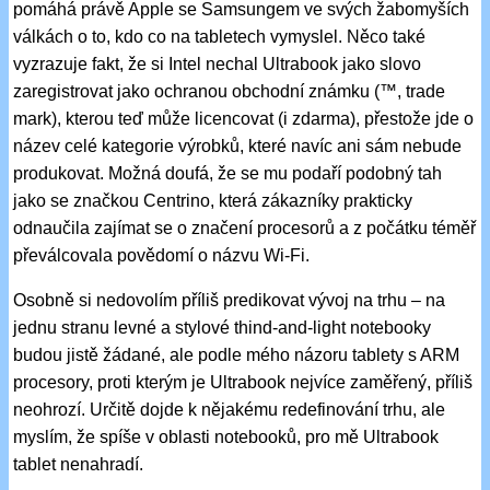
pomáhá právě Apple se Samsungem ve svých žabomyších
válkách o to, kdo co na tabletech vymyslel. Něco také
vyzrazuje fakt, že si Intel nechal Ultrabook jako slovo
zaregistrovat jako ochranou obchodní známku (™, trade
mark), kterou teď může licencovat (i zdarma), přestože jde o
název celé kategorie výrobků, které navíc ani sám nebude
produkovat. Možná doufá, že se mu podaří podobný tah
jako se značkou Centrino, která zákazníky prakticky
odnaučila zajímat se o značení procesorů a z počátku téměř
převálcovala povědomí o názvu Wi-Fi.
Osobně si nedovolím příliš predikovat vývoj na trhu – na
jednu stranu levné a stylové thind-and-light notebooky
budou jistě žádané, ale podle mého názoru tablety s ARM
procesory, proti kterým je Ultrabook nejvíce zaměřený, příliš
neohrozí. Určitě dojde k nějakému redefinování trhu, ale
myslím, že spíše v oblasti notebooků, pro mě Ultrabook
tablet nenahradí.