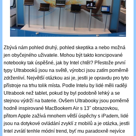
Zbývá nám pohled druhý, pohled skeptika a nebo možná
jen obyčejného uživatele. Mohou být takto koncipované
notebooky tak úspěšné, jak by Intel chtěl? Přestože první
typy Ultrabooků jsou na světě, výrobci jsou zatím poměrně
zdrženliví. Největší otázkou asi je, jestli je opravdu pro tyto
přístroje na trhu tolik místa. Podle Intelu by lidé měli raději
Ultrabook než tablet, pokud by byl podobně lehký a se
stejnou výdrží na baterie. Ovšem Ultrabooky jsou poměrně
hodně inspirované MacBookem Air s 13'' obrazovkou,
přitom Apple zažívá mnohem větší úspěchy s iPadem, lidé
jsou na dotykové ovládání zvyklí z mobilů a je otázka, jestli
Intel zvrátí tenhle módní trend, byť mu paradoxně nejvíce