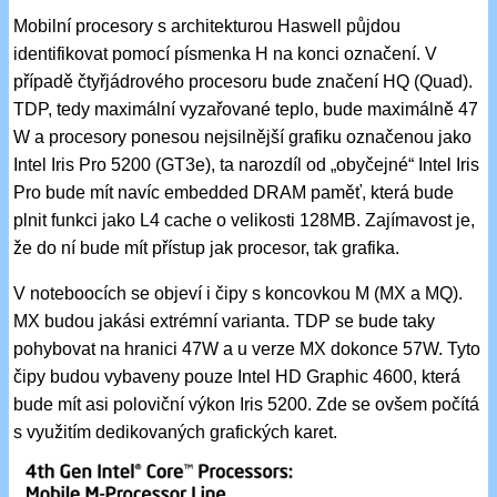
Mobilní procesory s architekturou Haswell půjdou
identifikovat pomocí písmenka H na konci označení. V
případě čtyřjádrového procesoru bude značení HQ (Quad).
TDP, tedy maximální vyzařované teplo, bude maximálně 47
W a procesory ponesou nejsilnější grafiku označenou jako
Intel Iris Pro 5200 (GT3e), ta narozdíl od „obyčejné“ Intel Iris
Pro bude mít navíc embedded DRAM paměť, která bude
plnit funkci jako L4 cache o velikosti 128MB. Zajímavost je,
že do ní bude mít přístup jak procesor, tak grafika.
V noteboocích se objeví i čipy s koncovkou M (MX a MQ).
MX budou jakási extrémní varianta. TDP se bude taky
pohybovat na hranici 47W a u verze MX dokonce 57W. Tyto
čipy budou vybaveny pouze Intel HD Graphic 4600, která
bude mít asi poloviční výkon Iris 5200. Zde se ovšem počítá
s využitím dedikovaných grafických karet.