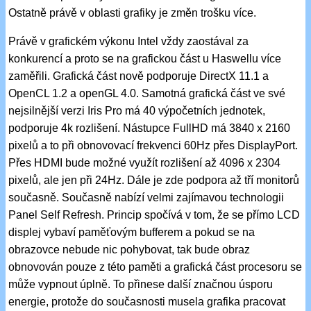
Ostatně právě v oblasti grafiky je změn trošku více.
Právě v grafickém výkonu Intel vždy zaostával za
konkurencí a proto se na grafickou část u Haswellu více
zaměřili. Grafická část nově podporuje DirectX 11.1 a
OpenCL 1.2 a openGL 4.0. Samotná grafická část ve své
nejsilnější verzi Iris Pro má 40 výpočetních jednotek,
podporuje 4k rozlišení. Nástupce FullHD má 3840 x 2160
pixelů a to při obnovovací frekvenci 60Hz přes DisplayPort.
Přes HDMI bude možné využít rozlišení až 4096 x 2304
pixelů, ale jen při 24Hz. Dále je zde podpora až tří monitorů
současně. Současně nabízí velmi zajímavou technologii
Panel Self Refresh. Princip spočívá v tom, že se přímo LCD
displej vybaví paměťovým bufferem a pokud se na
obrazovce nebude nic pohybovat, tak bude obraz
obnovován pouze z této paměti a grafická část procesoru se
může vypnout úplně. To přinese další značnou úsporu
energie, protože do současnosti musela grafika pracovat