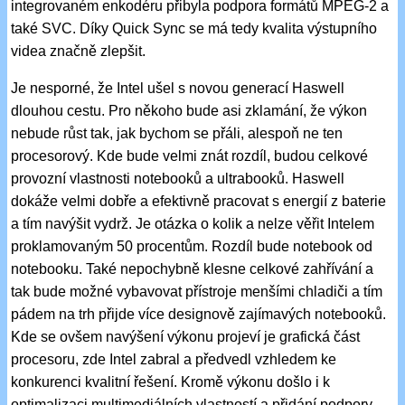
integrovaném enkodéru přibyla podpora formátů MPEG-2 a
také SVC. Díky Quick Sync se má tedy kvalita výstupního
videa značně zlepšit.
Je nesporné, že Intel ušel s novou generací Haswell
dlouhou cestu. Pro někoho bude asi zklamání, že výkon
nebude růst tak, jak bychom se přáli, alespoň ne ten
procesorový. Kde bude velmi znát rozdíl, budou celkové
provozní vlastnosti notebooků a ultrabooků. Haswell
dokáže velmi dobře a efektivně pracovat s energií z baterie
a tím navýšit vydrž. Je otázka o kolik a nelze věřit Intelem
proklamovaným 50 procentům. Rozdíl bude notebook od
notebooku. Také nepochybně klesne celkové zahřívání a
tak bude možné vybavovat přístroje menšími chladiči a tím
pádem na trh přijde více designově zajímavých notebooků.
Kde se ovšem navýšení výkonu projeví je grafická část
procesoru, zde Intel zabral a předvedl vzhledem ke
konkurenci kvalitní řešení. Kromě výkonu došlo i k
optimalizaci multimediálních vlastností a přidání podpory