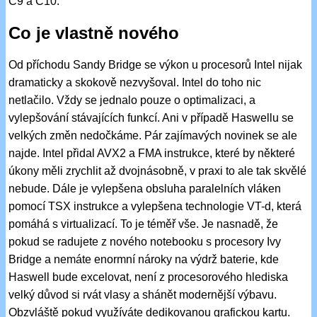
C9 a C10.
Co je vlastně nového
Od příchodu Sandy Bridge se výkon u procesorů Intel nijak
dramaticky a skokově nezvyšoval. Intel do toho nic
netlačilo. Vždy se jednalo pouze o optimalizaci, a
vylepšování stávajících funkcí. Ani v případě Haswellu se
velkých změn nedočkáme. Pár zajímavých novinek se ale
najde. Intel přidal AVX2 a FMA instrukce, které by některé
úkony měli zrychlit až dvojnásobně, v praxi to ale tak skvělé
nebude. Dále je vylepšena obsluha paralelních vláken
pomocí TSX instrukce a vylepšena technologie VT-d, která
pomáhá s virtualizací. To je téměř vše. Je nasnadě, že
pokud se radujete z nového notebooku s procesory Ivy
Bridge a nemáte enormní nároky na výdrž baterie, kde
Haswell bude excelovat, není z procesorového hlediska
velký důvod si rvát vlasy a shánět modernější výbavu.
Obzvláště pokud využíváte dedikovanou grafickou kartu.