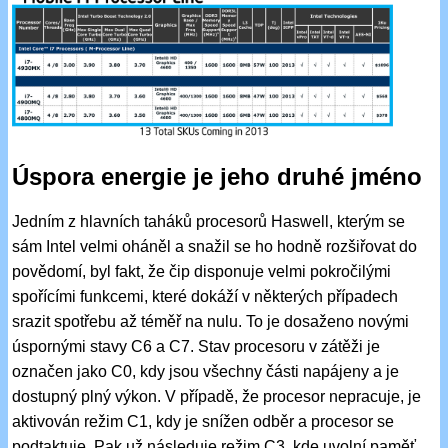
Úspora energie je jeho druhé jméno
Jedním z hlavních taháků procesorů Haswell, kterým se
sám Intel velmi oháněl a snažil se ho hodně rozšiřovat do
povědomí, byl fakt, že čip disponuje velmi pokročilými
spořícími funkcemi, které dokáží v některých případech
srazit spotřebu až téměř na nulu. To je dosaženo novými
úspornými stavy C6 a C7. Stav procesoru v zátěži je
označen jako C0, kdy jsou všechny části napájeny a je
dostupný plný výkon. V případě, že procesor nepracuje, je
aktivován režim C1, kdy je snížen odběr a procesor se
podtaktuje. Pak už následuje režim C3, kde uvolní paměť