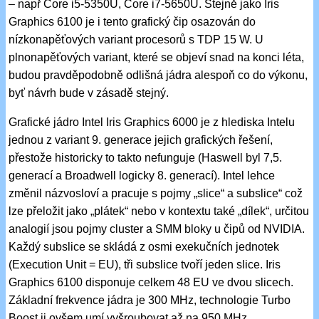
– např Core i5-5350U, Core i7-5650U. Stejně jako Iris
Graphics 6100 je i tento grafický čip osazován do
nízkonapěťových variant procesorů s TDP 15 W. U
plnonapěťových variant, které se objeví snad na konci léta,
budou pravděpodobně odlišná jádra alespoň co do výkonu,
byť návrh bude v zásadě stejný.
Grafické jádro Intel Iris Graphics 6000 je z hlediska Intelu
jednou z variant 9. generace jejich grafických řešení,
přestože historicky to takto nefunguje (Haswell byl 7,5.
generací a Broadwell logicky 8. generací). Intel lehce
změnil názvosloví a pracuje s pojmy „slice“ a subslice“ což
lze přeložit jako „plátek“ nebo v kontextu také „dílek“, určitou
analogií jsou pojmy cluster a SMM bloky u čipů od NVIDIA.
Každý subslice se skládá z osmi exekučních jednotek
(Execution Unit = EU), tři subslice tvoří jeden slice. Iris
Graphics 6100 disponuje celkem 48 EU ve dvou slicech.
Základní frekvence jádra je 300 MHz, technologie Turbo
Boost ji ovšem umí vyšroubovat až na 950 MHz.