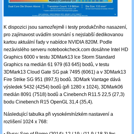
K dispozici jsou samozřejmě i testy produkčního nasazení,
pro zajímavost uvádím srovnání s nejslabší dedikovanou
kartou aktuální řady v nabídce NVIDIA 820M. Podle
nezávislého serveru notebookcheck.com dosáhne Intel HD
Graphics 6000 v testu 3DMark13 Ice Storm Standard
Graphics na medián 61 979 (63 645) bodů, v testu
3DMark13 Cloud Gate SG pak 7495 (6061) a v 3DMark13
Fire Strike SG 951 (897,5) bodů. 3DMark Vantage dává
výsledek 5432 (4254) bodů (při 1280 x 1024), 3DMark06
medián 8091 (7518) bodů a Cinebench R11.5 22,5 (27,3)
bodu Cinebench R15 OpenGL 31,4 (35,4).
Následující tabulka při vysokém/nízkém nastavení a
rozlišení 1024 x 768:
• Ryse: Son of Rome (2014): 12 / 19 ; (11,9 / 18,3) fps