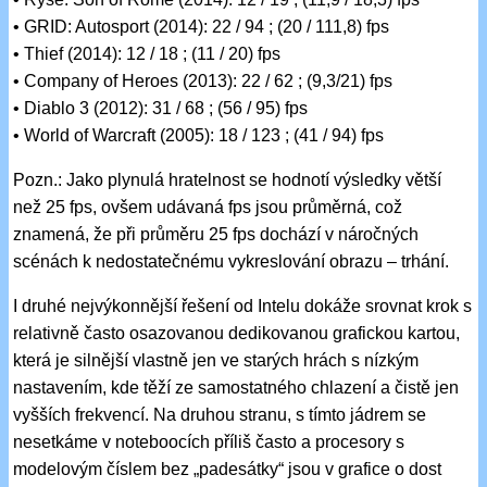
• GRID: Autosport (2014): 22 / 94 ; (20 / 111,8) fps
• Thief (2014): 12 / 18 ; (11 / 20) fps
• Company of Heroes (2013): 22 / 62 ; (9,3/21) fps
• Diablo 3 (2012): 31 / 68 ; (56 / 95) fps
• World of Warcraft (2005): 18 / 123 ; (41 / 94) fps
Pozn.: Jako plynulá hratelnost se hodnotí výsledky větší
než 25 fps, ovšem udávaná fps jsou průměrná, což
znamená, že při průměru 25 fps dochází v náročných
scénách k nedostatečnému vykreslování obrazu – trhání.
I druhé nejvýkonnější řešení od Intelu dokáže srovnat krok s
relativně často osazovanou dedikovanou grafickou kartou,
která je silnější vlastně jen ve starých hrách s nízkým
nastavením, kde těží ze samostatného chlazení a čistě jen
vyšších frekvencí. Na druhou stranu, s tímto jádrem se
nesetkáme v noteboocích příliš často a procesory s
modelovým číslem bez „padesátky“ jsou v grafice o dost