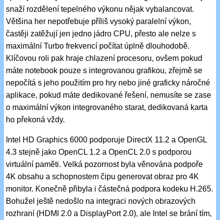
snaží rozdělení tepelného výkonu nějak vybalancovat.
Většina her nepotřebuje příliš vysoký paralelní výkon,
častěji zatěžují jen jedno jádro CPU, přesto ale nelze s
maximální Turbo frekvencí počítat úplně dlouhodobě.
Klíčovou roli pak hraje chlazení procesoru, ovšem pokud
máte notebook pouze s integrovanou grafikou, zřejmě se
nepočítá s jeho použitím pro hry nebo jiné graficky náročné
aplikace, pokud máte dedikované řešení, nemusíte se zase
o maximální výkon integrovaného starat, dedikovaná karta
ho překoná vždy.
Intel HD Graphics 6000 podporuje DirectX 11.2 a OpenGL
4.3 stejně jako OpenCL 1.2 a OpenCL 2.0 s podporou
virtuální paměti. Velká pozornost byla věnována podpoře
4K obsahu a schopnostem čipu generovat obraz pro 4K
monitor. Konečně přibyla i částečná podpora kodeku H.265.
Bohužel ještě nedošlo na integraci nových obrazových
rozhraní (HDMI 2.0 a DisplayPort 2.0), ale Intel se brání tím,