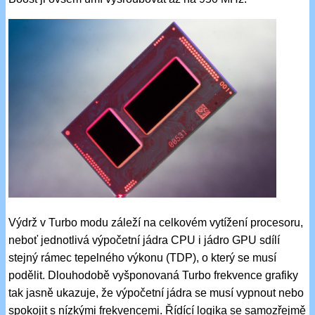
Výdrž v Turbo modu záleží na celkovém vytížení procesoru,
neboť jednotlivá výpočetní jádra CPU i jádro GPU sdílí
stejný rámec tepelného výkonu (TDP), o který se musí
podělit. Dlouhodobě vyšponovaná Turbo frekvence grafiky
tak jasně ukazuje, že výpočetní jádra se musí vypnout nebo
spokojit s nízkými frekvencemi. Řídící logika se samozřejmě