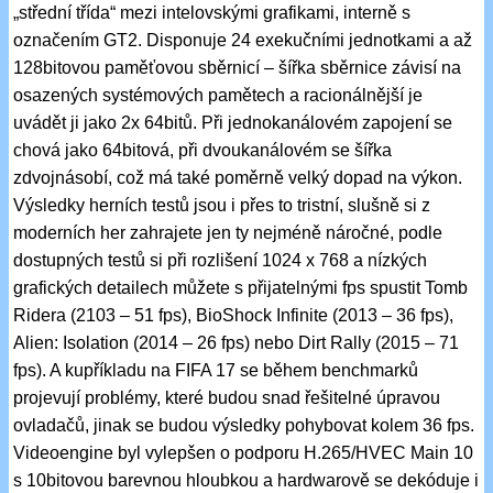
„střední třída“ mezi intelovskými grafikami, interně s
označením GT2. Disponuje 24 exekučními jednotkami a až
128bitovou paměťovou sběrnicí – šířka sběrnice závisí na
osazených systémových pamětech a racionálnější je
uvádět ji jako 2x 64bitů. Při jednokanálovém zapojení se
chová jako 64bitová, při dvoukanálovém se šířka
zdvojnásobí, což má také poměrně velký dopad na výkon.
Výsledky herních testů jsou i přes to tristní, slušně si z
moderních her zahrajete jen ty nejméně náročné, podle
dostupných testů si při rozlišení 1024 x 768 a nízkých
grafických detailech můžete s přijatelnými fps spustit Tomb
Ridera (2103 – 51 fps), BioShock Infinite (2013 – 36 fps),
Alien: Isolation (2014 – 26 fps) nebo Dirt Rally (2015 – 71
fps). A kupříkladu na FIFA 17 se během benchmarků
projevují problémy, které budou snad řešitelné úpravou
ovladačů, jinak se budou výsledky pohybovat kolem 36 fps.
Videoengine byl vylepšen o podporu H.265/HVEC Main 10
s 10bitovou barevnou hloubkou a hardwarově se dekóduje i