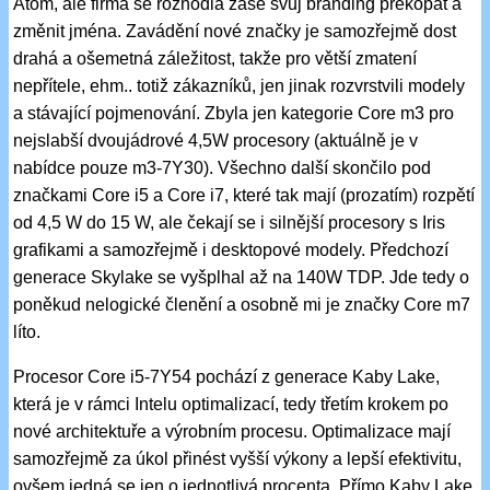
Atom, ale firma se rozhodla zase svůj branding překopat a
změnit jména. Zavádění nové značky je samozřejmě dost
drahá a ošemetná záležitost, takže pro větší zmatení
nepřítele, ehm.. totiž zákazníků, jen jinak rozvrstvili modely
a stávající pojmenování. Zbyla jen kategorie Core m3 pro
nejslabší dvoujádrové 4,5W procesory (aktuálně je v
nabídce pouze m3-7Y30). Všechno další skončilo pod
značkami Core i5 a Core i7, které tak mají (prozatím) rozpětí
od 4,5 W do 15 W, ale čekají se i silnější procesory s Iris
grafikami a samozřejmě i desktopové modely. Předchozí
generace Skylake se vyšplhal až na 140W TDP. Jde tedy o
poněkud nelogické členění a osobně mi je značky Core m7
líto.
Procesor Core i5-7Y54 pochází z generace Kaby Lake,
která je v rámci Intelu optimalizací, tedy třetím krokem po
nové architektuře a výrobním procesu. Optimalizace mají
samozřejmě za úkol přinést vyšší výkony a lepší efektivitu,
ovšem jedná se jen o jednotlivá procenta. Přímo Kaby Lake