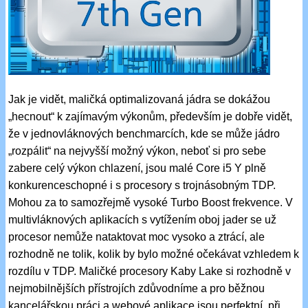
Jak je vidět, maličká optimalizovaná jádra se dokážou
„hecnout“ k zajímavým výkonům, především je dobře vidět,
že v jednovláknových benchmarcích, kde se může jádro
„rozpálit“ na nejvyšší možný výkon, neboť si pro sebe
zabere celý výkon chlazení, jsou malé Core i5 Y plně
konkurenceschopné i s procesory s trojnásobným TDP.
Mohou za to samozřejmě vysoké Turbo Boost frekvence. V
multivláknových aplikacích s vytížením oboj jader se už
procesor nemůže nataktovat moc vysoko a ztrácí, ale
rozhodně ne tolik, kolik by bylo možné očekávat vzhledem k
rozdílu v TDP. Maličké procesory Kaby Lake si rozhodně v
nejmobilnějších přístrojích zdůvodníme a pro běžnou
kancelářskou práci a webové aplikace jsou perfektní, při