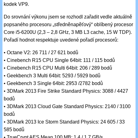
kodek VP9.
Do srovnání výkonu jsem se rozhodl zařadit vedle aktuálně
popsaného procesoru „středněnapěťový“ oblíbený procesor
Core i5-6200U (2,3 – 2,8 GHz, 3 MB L3 cache, 15 W TDP).
Pořadí hodnot respektuje uvedené pořadí procesorů:
• Octane V2: 26 711 / 27 621 bodů
• Cinebench R15 CPU Single 64bit: 111 / 115 bodů
• Cinebench R15 CPU Multi 64bit: 206 / 289 bodů
• Geekbench 3 Multi 64bit: 5293 / 5929 bodů
• Geekbench 3 Single 64bit: 2953 /2782 bodů
• 3DMark 2013 Fire Strike Standard Physics: 3088 / 4427
bodů
• 3DMark 2013 Cloud Gate Standard Physics: 2140 / 3100
bodů
• 3DMark 2013 Ice Storm Standard Physics: 24 605 / 33
585 bodů
• TrueCrypt AES Mean 100 MB: 1,4 / 1,7 GB/s