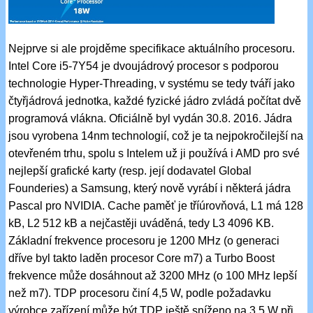
Nejprve si ale projděme specifikace aktuálního procesoru.
Intel Core i5-7Y54 je dvoujádrový procesor s podporou
technologie Hyper-Threading, v systému se tedy tváří jako
čtyřjádrová jednotka, každé fyzické jádro zvládá počítat dvě
programová vlákna. Oficiálně byl vydán 30.8. 2016. Jádra
jsou vyrobena 14nm technologií, což je ta nejpokročilejší na
otevřeném trhu, spolu s Intelem už ji používá i AMD pro své
nejlepší grafické karty (resp. její dodavatel Global
Founderies) a Samsung, který nově vyrábí i některá jádra
Pascal pro NVIDIA. Cache paměť je tříúrovňová, L1 má 128
kB, L2 512 kB a nejčastěji uváděná, tedy L3 4096 KB.
Základní frekvence procesoru je 1200 MHz (o generaci
dříve byl takto laděn procesor Core m7) a Turbo Boost
frekvence může dosáhnout až 3200 MHz (o 100 MHz lepší
než m7). TDP procesoru činí 4,5 W, podle požadavku
výrobce zařízení může být TDP ještě sníženo na 3,5 W při