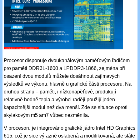
Procesor disponuje dvoukanálovým paměťovým řadičem
pro paměti DDR3L-1600 a LPDDR3-1866, zejména při
osazení dvou modulů můžete dosáhnout zajímavých
výsledků ve výkonu, hlavně u grafické části procesoru. Na
druhou stranu – paměti, i nízkonapěťové, produkují
relativně hodně tepla a výrobci raději použijí jeden
kapacitnější modul než dva menší. Zde se situace oproti
skylakovým m5 am7 vůbec nezměnila.
V procesoru je integrováno grafické jádro Intel HD Graphics
615, což je sice výrazně oslabená a modifikovaná, ale stále