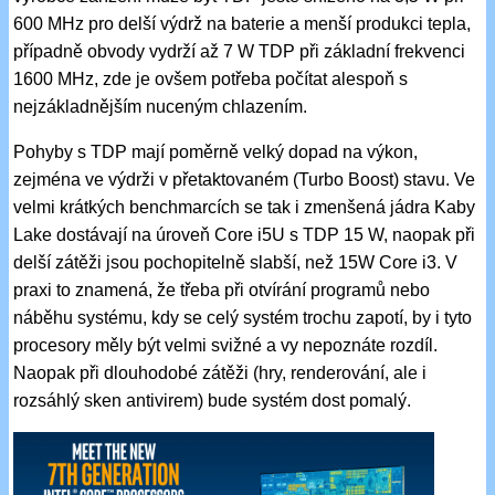
600 MHz pro delší výdrž na baterie a menší produkci tepla,
případně obvody vydrží až 7 W TDP při základní frekvenci
1600 MHz, zde je ovšem potřeba počítat alespoň s
nejzákladnějším nuceným chlazením.
Pohyby s TDP mají poměrně velký dopad na výkon,
zejména ve výdrži v přetaktovaném (Turbo Boost) stavu. Ve
velmi krátkých benchmarcích se tak i zmenšená jádra Kaby
Lake dostávají na úroveň Core i5U s TDP 15 W, naopak při
delší zátěži jsou pochopitelně slabší, než 15W Core i3. V
praxi to znamená, že třeba při otvírání programů nebo
náběhu systému, kdy se celý systém trochu zapotí, by i tyto
procesory měly být velmi svižné a vy nepoznáte rozdíl.
Naopak při dlouhodobé zátěži (hry, renderování, ale i
rozsáhlý sken antivirem) bude systém dost pomalý.