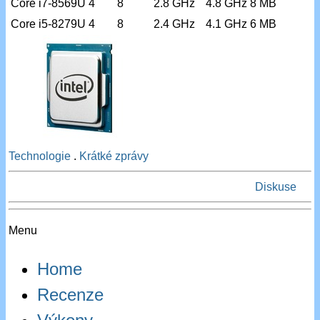
Core i7-8569U
4
8
2.8 GHz
4.8 GHz
8 MB
Core i5-8279U
4
8
2.4 GHz
4.1 GHz
6 MB
Technologie
.
Krátké zprávy
Diskuse
Menu
Home
Recenze