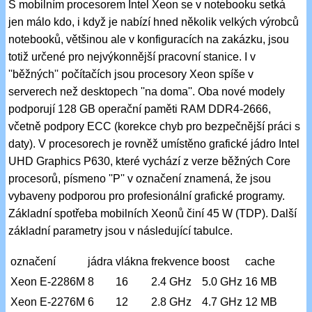
S mobilním procesorem Intel Xeon se v notebooku setká
jen málo kdo, i když je nabízí hned několik velkých výrobců
notebooků, většinou ale v konfiguracích na zakázku, jsou
totiž určené pro nejvýkonnější pracovní stanice. I v
''běžných'' počítačích jsou procesory Xeon spíše v
serverech než desktopech ''na doma''. Oba nové modely
podporují 128 GB operační paměti RAM DDR4-2666,
včetně podpory ECC (korekce chyb pro bezpečnější práci s
daty). V procesorech je rovněž umístěno grafické jádro Intel
UHD Graphics P630, které vychází z verze běžných Core
procesorů, písmeno ''P'' v označení znamená, že jsou
vybaveny podporou pro profesionální grafické programy.
Základní spotřeba mobilních Xeonů činí 45 W (TDP). Další
základní parametry jsou v následující tabulce.
označení
jádra
vlákna
frekvence
boost
cache
Xeon E-2286M
8
16
2.4 GHz
5.0 GHz
16 MB
Xeon E-2276M
6
12
2.8 GHz
4.7 GHz
12 MB