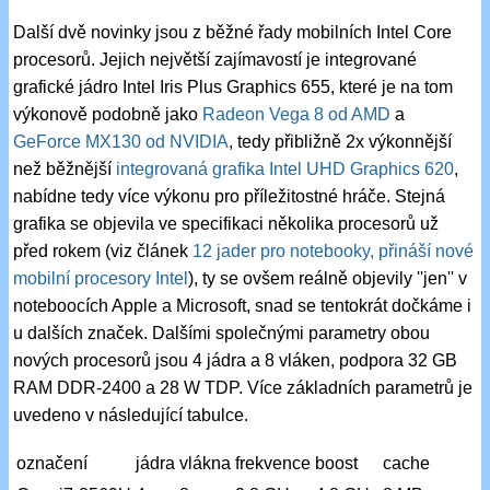
Další dvě novinky jsou z běžné řady mobilních Intel Core
procesorů. Jejich největší zajímavostí je integrované
grafické jádro Intel Iris Plus Graphics 655, které je na tom
výkonově podobně jako
Radeon Vega 8 od AMD
a
GeForce MX130 od NVIDIA
, tedy přibližně 2x výkonnější
než běžnější
integrovaná grafika Intel UHD Graphics 620
,
nabídne tedy více výkonu pro příležitostné hráče. Stejná
grafika se objevila ve specifikaci několika procesorů už
před rokem (viz článek
12 jader pro notebooky, přináší nové
mobilní procesory Intel
), ty se ovšem reálně objevily ''jen'' v
noteboocích Apple a Microsoft, snad se tentokrát dočkáme i
u dalších značek. Dalšími společnými parametry obou
nových procesorů jsou 4 jádra a 8 vláken, podpora 32 GB
RAM DDR-2400 a 28 W TDP. Více základních parametrů je
uvedeno v následující tabulce.
označení
jádra
vlákna
frekvence
boost
cache