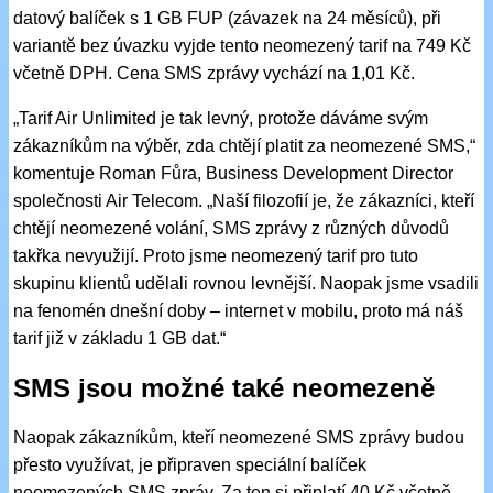
datový balíček s 1 GB FUP (závazek na 24 měsíců), při
variantě bez úvazku vyjde tento neomezený tarif na 749 Kč
včetně DPH. Cena SMS zprávy vychází na 1,01 Kč.
„Tarif Air Unlimited je tak levný, protože dáváme svým
zákazníkům na výběr, zda chtějí platit za neomezené SMS,“
komentuje Roman Fůra, Business Development Director
společnosti Air Telecom. „Naší filozofií je, že zákazníci, kteří
chtějí neomezené volání, SMS zprávy z různých důvodů
takřka nevyužijí. Proto jsme neomezený tarif pro tuto
skupinu klientů udělali rovnou levnější. Naopak jsme vsadili
na fenomén dnešní doby – internet v mobilu, proto má náš
tarif již v základu 1 GB dat.“
SMS jsou možné také neomezeně
Naopak zákazníkům, kteří neomezené SMS zprávy budou
přesto využívat, je připraven speciální balíček
neomezených SMS zpráv. Za ten si připlatí 40 Kč včetně