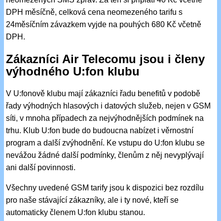
DPH měsíčně, celková cena neomezeného tarifu s
24měsíčním závazkem vyjde na pouhých 680 Kč včetně
DPH.
Zákazníci Air Telecomu jsou i členy
výhodného U:fon klubu
V U:fonově klubu mají zákazníci řadu benefitů v podobě
řady výhodných hlasových i datových služeb, nejen v GSM
síti, v mnoha případech za nejvýhodnějších podmínek na
trhu. Klub U:fon bude do budoucna nabízet i věrnostní
program a další zvýhodnění. Ke vstupu do U:fon klubu se
nevážou žádné další podmínky, členům z něj nevyplývají
ani další povinnosti.
Všechny uvedené GSM tarify jsou k dispozici bez rozdílu
pro naše stávající zákazníky, ale i ty nové, kteří se
automaticky členem U:fon klubu stanou.