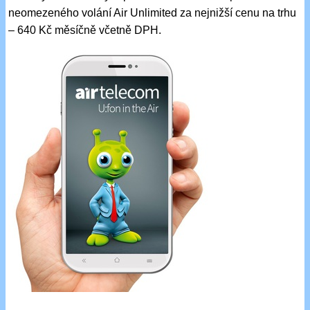
neomezeného volání Air Unlimited za nejnižší cenu na trhu
– 640 Kč měsíčně včetně DPH.