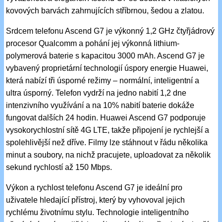
kovových barvách zahrnujících stříbrnou, šedou a zlatou.
Srdcem telefonu Ascend G7 je výkonný 1,2 GHz čtyřjádrový
procesor Qualcomm a pohání jej výkonná lithium-
polymerová baterie s kapacitou 3000 mAh. Ascend G7 je
vybavený proprietární technologií úspory energie Huawei,
která nabízí tři úsporné režimy – normální, inteligentní a
ultra úsporný. Telefon vydrží na jedno nabití 1,2 dne
intenzivního využívání a na 10% nabití baterie dokáže
fungovat dalších 24 hodin. Huawei Ascend G7 podporuje
vysokorychlostní sítě 4G LTE, takže připojení je rychlejší a
spolehlivější než dříve. Filmy lze stáhnout v řádu několika
minut a soubory, na nichž pracujete, uploadovat za několik
sekund rychlostí až 150 Mbps.
Výkon a rychlost telefonu Ascend G7 je ideální pro
uživatele hledající přístroj, který by vyhovoval jejich
rychlému životnímu stylu. Technologie inteligentního