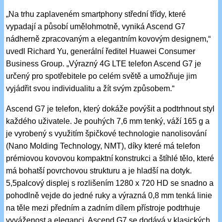
„Na trhu zaplaveném smartphony střední třídy, které
vypadají a působí umělohmotně, vyniká Ascend G7
nádherně zpracovaným a elegantním kovovým designem,“
uvedl Richard Yu, generální ředitel Huawei Consumer
Business Group. „Výrazný 4G LTE telefon Ascend G7 je
určený pro spotřebitele po celém světě a umožňuje jim
vyjádřit svou individualitu a žít svým způsobem.“
Ascend G7 je telefon, který dokáže povýšit a podtrhnout styl
každého uživatele. Je pouhých 7,6 mm tenký, váží 165 g a
je vyrobený s využitím špičkové technologie nanolisování
(Nano Molding Technology, NMT), díky které má telefon
prémiovou kovovou kompaktní konstrukci a štíhlé tělo, které
má bohatší povrchovou strukturu a je hladší na dotyk.
5,5palcový displej s rozlišením 1280 x 720 HD se snadno a
pohodlně vejde do jedné ruky a výrazná 0,8 mm tenká linie
na těle mezi předním a zadním dílem přístroje podtrhuje
vyváženost a eleganci. Ascend G7 se dodává v klasických