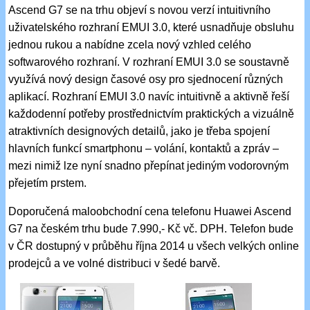
Ascend G7 se na trhu objeví s novou verzí intuitivního
uživatelského rozhraní EMUI 3.0, které usnadňuje obsluhu
jednou rukou a nabídne zcela nový vzhled celého
softwarového rozhraní. V rozhraní EMUI 3.0 se soustavně
využívá nový design časové osy pro sjednocení různých
aplikací. Rozhraní EMUI 3.0 navíc intuitivně a aktivně řeší
každodenní potřeby prostřednictvím praktických a vizuálně
atraktivních designových detailů, jako je třeba spojení
hlavních funkcí smartphonu – volání, kontaktů a zpráv –
mezi nimiž lze nyní snadno přepínat jediným vodorovným
přejetím prstem.
Doporučená maloobchodní cena telefonu Huawei Ascend
G7 na českém trhu bude 7.990,- Kč vč. DPH. Telefon bude
v ČR dostupný v průběhu října 2014 u všech velkých online
prodejců a ve volné distribuci v šedé barvě.