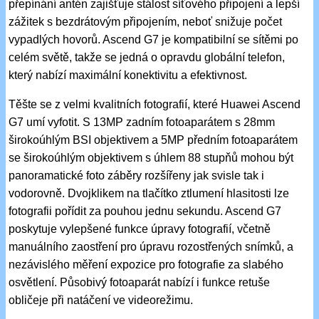
přepínání antén zajišťuje stálost síťového připojení a lepší
zážitek s bezdrátovým připojením, neboť snižuje počet
vypadlých hovorů. Ascend G7 je kompatibilní se sítěmi po
celém světě, takže se jedná o opravdu globální telefon,
který nabízí maximální konektivitu a efektivnost.
Těšte se z velmi kvalitních fotografií, které Huawei Ascend
G7 umí vyfotit. S 13MP zadním fotoaparátem s 28mm
širokoúhlým BSI objektivem a 5MP předním fotoaparátem
se širokoúhlým objektivem s úhlem 88 stupňů mohou být
panoramatické foto záběry rozšířeny jak svisle tak i
vodorovně. Dvojklikem na tlačítko ztlumení hlasitosti lze
fotografii pořídit za pouhou jednu sekundu. Ascend G7
poskytuje vylepšené funkce úpravy fotografií, včetně
manuálního zaostření pro úpravu rozostřených snímků, a
nezávislého měření expozice pro fotografie za slabého
osvětlení. Působivý fotoaparát nabízí i funkce retuše
obličeje při natáčení ve videorežimu.