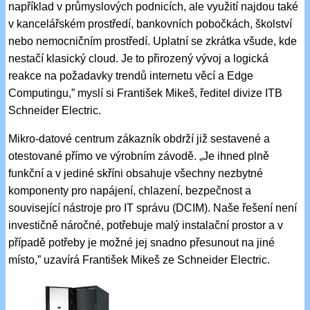
například v průmyslových podnicích, ale využití najdou také
v kancelářském prostředí, bankovních pobočkách, školství
nebo nemocničním prostředí. Uplatní se zkrátka všude, kde
nestačí klasický cloud. Je to přirozený vývoj a logická
reakce na požadavky trendů internetu věcí a Edge
Computingu,” myslí si František Mikeš, ředitel divize ITB
Schneider Electric.
Mikro-datové centrum zákazník obdrží již sestavené a
otestované přímo ve výrobním závodě. „Je ihned plně
funkční a v jediné skříni obsahuje všechny nezbytné
komponenty pro napájení, chlazení, bezpečnost a
související nástroje pro IT správu (DCIM). Naše řešení není
investičně náročné, potřebuje malý instalační prostor a v
případě potřeby je možné jej snadno přesunout na jiné
místo,” uzavírá František Mikeš ze Schneider Electric.