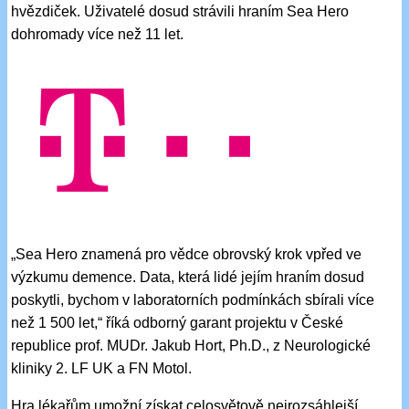
hvězdiček. Uživatelé dosud strávili hraním Sea Hero
dohromady více než 11 let.
„Sea Hero znamená pro vědce obrovský krok vpřed ve
výzkumu demence. Data, která lidé jejím hraním dosud
poskytli, bychom v laboratorních podmínkách sbírali více
než 1 500 let,“ říká odborný garant projektu v České
republice prof. MUDr. Jakub Hort, Ph.D., z Neurologické
kliniky 2. LF UK a FN Motol.
Hra lékařům umožní získat celosvětově nejrozsáhlejší