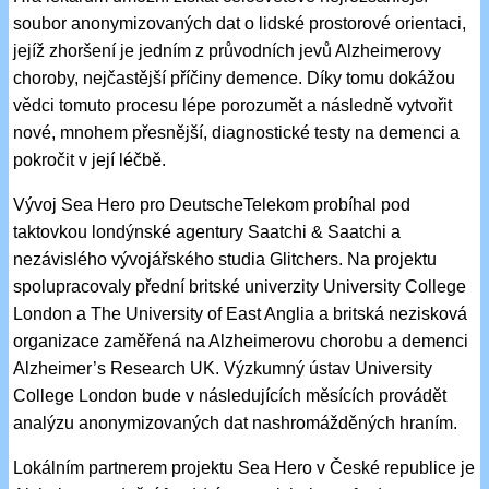
soubor anonymizovaných dat o lidské prostorové orientaci,
jejíž zhoršení je jedním z průvodních jevů Alzheimerovy
choroby, nejčastější příčiny demence. Díky tomu dokážou
vědci tomuto procesu lépe porozumět a následně vytvořit
nové, mnohem přesnější, diagnostické testy na demenci a
pokročit v její léčbě.
Vývoj Sea Hero pro DeutscheTelekom probíhal pod
taktovkou londýnské agentury Saatchi & Saatchi a
nezávislého vývojářského studia Glitchers. Na projektu
spolupracovaly přední britské univerzity University College
London a The University of East Anglia a britská nezisková
organizace zaměřená na Alzheimerovu chorobu a demenci
Alzheimer’s Research UK. Výzkumný ústav University
College London bude v následujících měsících provádět
analýzu anonymizovaných dat nashromážděných hraním.
Lokálním partnerem projektu Sea Hero v České republice je