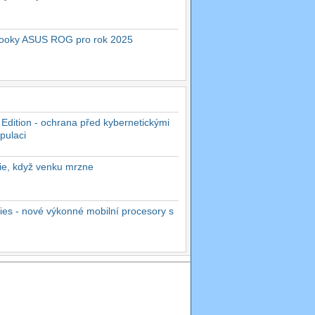
ebooky ASUS ROG pro rok 2025
 Edition - ochrana před kybernetickými
pulaci
rie, když venku mrzne
es - nové výkonné mobilní procesory s