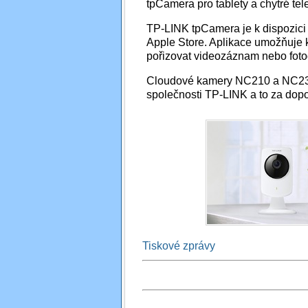
tpCamera pro tablety a chytré te
TP-LINK tpCamera je k dispozici
Apple Store. Aplikace umožňuje 
pořizovat videozáznam nebo fotog
Cloudové kamery NC210 a NC230 js
společnosti TP-LINK a to za do
Tiskové zprávy