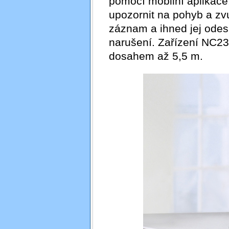
pomocí mobilní aplikace
upozornit na pohyb a zvu
záznam a ihned jej odesl
narušení. Zařízení NC230
dosahem až 5,5 m.