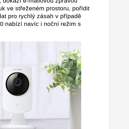
, dokáží e-mailovou zprávou
k ve střeženém prostoru, pořídit
at pro rychlý zásah v případě
 nabízí navíc i noční režim s