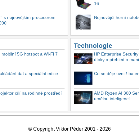
16
'' s nejnovějším procesorem
Nejnovější herní not
4090
Technologie
, mobilní 5G hotspot a Wi-Fi 7
HP Enterprise Security
útoky a přehled o mani
ukládání dat a speciální edice
Co se děje uvnitř bate
ektor cílí na rodinné prostředí
AMD Ryzen AI 300 Seri
umělou inteligencí
© Copyright Viktor Péder 2001 - 2026