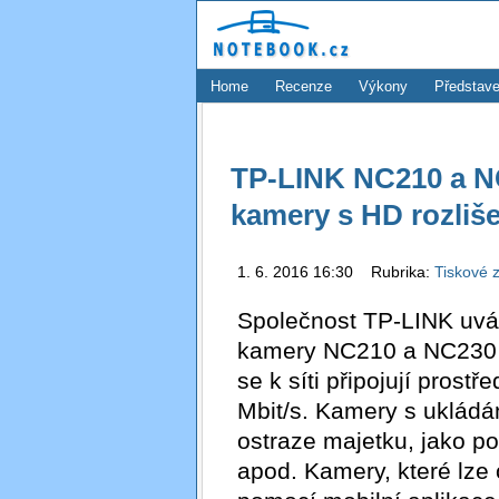
Home
Recenze
Výkony
Představe
TP-LINK NC210 a N
kamery s HD rozliš
1. 6. 2016 16:30 Rubrika:
Tiskové 
Společnost TP-LINK uvád
kamery NC210 a NC230 
se k síti připojují prostř
Mbit/s. Kamery s uklád
ostraze majetku, jako po
apod. Kamery, které lze 