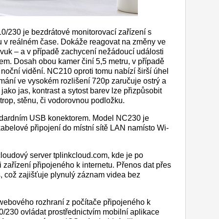
230 je bezdrátové monitorovací zařízení s
 v reálném čase. Dokáže reagovat na změny ve
vuk – a v případě zachycení nežádoucí události
lem. Dosah obou kamer činí 5,5 metru, v případě
noční vidění. NC210 oproti tomu nabízí širší úhel
ímání ve vysokém rozlišení 720p zaručuje ostrý a
ako jas, kontrast a sytost barev lze přizpůsobit
strop, stěnu, či vodorovnou podložku.
dardním USB konektorem. Model NC230 je
belové připojení do místní sítě LAN namísto Wi-
loudový server tplinkcloud.com, kde je po
i zařízení připojeného k internetu. Přenos dat přes
s, což zajišťuje plynulý záznam videa bez
webového rozhraní z počítače připojeného k
/230 ovládat prostřednictvím mobilní aplikace