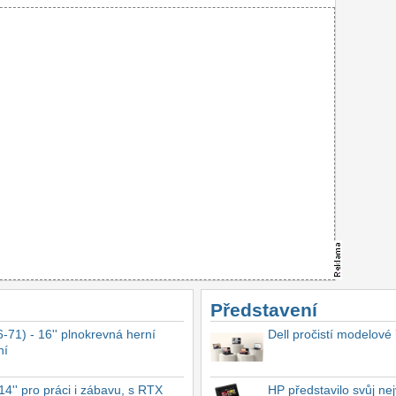
Představení
-71) - 16'' plnokrevná herní
Dell pročistí modelové
ní
4'' pro práci i zábavu, s RTX
HP představilo svůj n