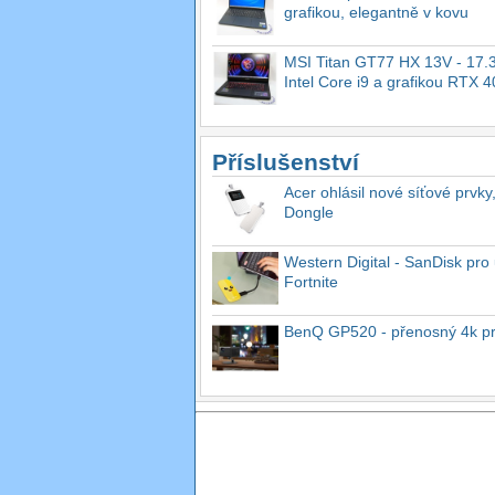
grafikou, elegantně v kovu
MSI Titan GT77 HX 13V - 17.3
Intel Core i9 a grafikou RTX 
Příslušenství
Acer ohlásil nové síťové prvky
Dongle
Western Digital - SanDisk pro 
Fortnite
BenQ GP520 - přenosný 4k proj