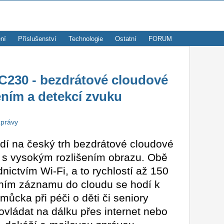
ní
Příslušenství
Technologie
Ostatní
FORUM
C230 - bezdrátové cloudové
ením a detekcí zvuku
zprávy
í na český trh bezdrátové cloudové
s vysokým rozlišením obrazu. Obě
ednictvím Wi-Fi, a to rychlostí až 150
áním záznamu do cloudu se hodí k
můcka při péči o děti či seniory
ovládat na dálku přes internet nebo