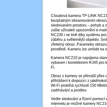
Cloudová kamera TP-LINK NC210/
bezplatným streamováním obrazu
sledovaném prostoru – pohyb a z
zašle uživateli upozornění e-mai
NC230 i ve tmě díky systému pro 
záběru a světelnější objektiv. Sn
zřetelný obraz. Parametry obrazu j
prostředí. Kameru lze umístit na 
Kamera NC210 je napájena stan
vybaven i konektorem RJ45 pro ka
Fi.
Obraz z kamery se přenáší přes c
přihlášení k dispozici z jakéhokol
Wi-Fi probíhá rychlostí 150 Mbit/
zadrhávání a prodlev.
Vedle sledování a řízení pomocí 
internetu je možné kamery NC210