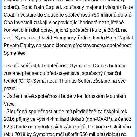
dolarů). Fond Bain Capital, současný majoritní vlastník Blue
Coat, investuje do sloučené společnosti 750 milionů dolarů.
Oba investoři získají v odpovídající hodnotě nezajištěné
konvertibilní dluhopisy, jejichž počáteční kurz je 20,41 na
akcii Symantec. David Humphrey, ředitel fondu Bain Capital
Private Equity, se stane členem představenstva společnosti
Symantec.
- Současný ředitel společnosti Symantec Dan Schulman
zůstane předsedou představenstva, současný finanční
ředitel (CFO) Symantecu Thomas Seifert zůstane na své
pozici.
- Ústředí nové společnosti bude v kalifornském Mountain
View.
- Sloučená společnost bude mít předběžně za fiskální rok
2016 příjmy ve výši 4,4 miliard dolarů (non-GAAP), z čehož
62 % bude od podnikových zákazníků. Do konce fiskálního
roku 2018 by Symantec měl ušetřit 550 milionů dolarů na