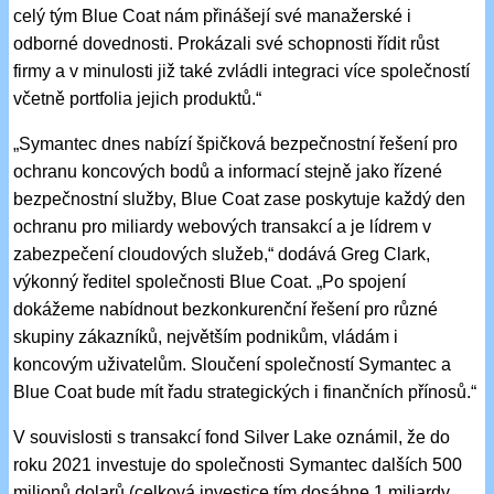
celý tým Blue Coat nám přinášejí své manažerské i
odborné dovednosti. Prokázali své schopnosti řídit růst
firmy a v minulosti již také zvládli integraci více společností
včetně portfolia jejich produktů.“
„Symantec dnes nabízí špičková bezpečnostní řešení pro
ochranu koncových bodů a informací stejně jako řízené
bezpečnostní služby, Blue Coat zase poskytuje každý den
ochranu pro miliardy webových transakcí a je lídrem v
zabezpečení cloudových služeb,“ dodává Greg Clark,
výkonný ředitel společnosti Blue Coat. „Po spojení
dokážeme nabídnout bezkonkurenční řešení pro různé
skupiny zákazníků, největším podnikům, vládám i
koncovým uživatelům. Sloučení společností Symantec a
Blue Coat bude mít řadu strategických i finančních přínosů.“
V souvislosti s transakcí fond Silver Lake oznámil, že do
roku 2021 investuje do společnosti Symantec dalších 500
milionů dolarů (celková investice tím dosáhne 1 miliardy