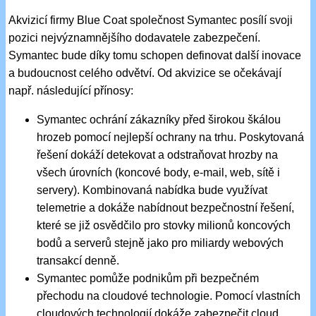
Akvizicí firmy Blue Coat společnost Symantec posílí svoji
pozici nejvýznamnějšího dodavatele zabezpečení.
Symantec bude díky tomu schopen definovat další inovace
a budoucnost celého odvětví. Od akvizice se očekávají
např. následující přínosy:
Symantec ochrání zákazníky před širokou škálou
hrozeb pomocí nejlepší ochrany na trhu. Poskytovaná
řešení dokáží detekovat a odstraňovat hrozby na
všech úrovních (koncové body, e-mail, web, sítě i
servery). Kombinovaná nabídka bude využívat
telemetrie a dokáže nabídnout bezpečnostní řešení,
které se již osvědčilo pro stovky milionů koncových
bodů a serverů stejně jako pro miliardy webových
transakcí denně.
Symantec pomůže podnikům při bezpečném
přechodu na cloudové technologie. Pomocí vlastních
cloudových technologií dokáže zabezpečit cloud