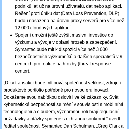
podniků, ať už na úrovni uživatelů, dat nebo aplikací.
Řešení proti úniku dat (Data Loss Prevention, DLP)
budou nasazena na úrovni proxy serverů pro více než
12 000 cloudových aplikací.
Spojení umožní ještě zvýšit masivní investice do
výzkumu a vývoje v oblasti hrozeb a zabezpečení.
Symantec bude mít k dispozici více než 3 000
bezpečnostních výzkumníků a dalších specialistů v 9
centrech pro reakce na hrozby (threat response
center).
„Díky transakci bude mít nová společnost velikost, zdroje i
produktové portfolio potřebné pro novou éru inovací.
Dokážeme svou nabídkou oslovit i velké zákazníky. Svět
kybernetické bezpečnosti se mění v souvislosti s mobilními
technologiemi a cloudem, významnou roli hrají regulační
požadavky a otázky spojené s ochranou soukromí,“ uvedl
ředitel společnosti Symantec Dan Schulman. „Greg Clark a