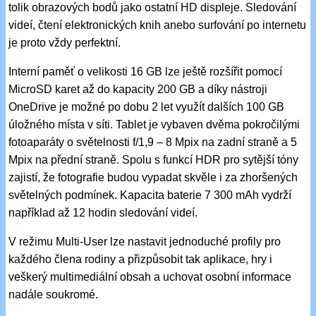
tolik obrazových bodů jako ostatní HD displeje. Sledování
videí, čtení elektronických knih anebo surfování po internetu
je proto vždy perfektní.
Interní paměť o velikosti 16 GB lze ještě rozšířit pomocí
MicroSD karet až do kapacity 200 GB a díky nástroji
OneDrive je možné po dobu 2 let využít dalších 100 GB
úložného místa v síti. Tablet je vybaven dvěma pokročilými
fotoaparáty o světelnosti f/1,9 – 8 Mpix na zadní straně a 5
Mpix na přední straně. Spolu s funkcí HDR pro sytější tóny
zajistí, že fotografie budou vypadat skvěle i za zhoršených
světelných podmínek. Kapacita baterie 7 300 mAh vydrží
například až 12 hodin sledování videí.
V režimu Multi-User lze nastavit jednoduché profily pro
každého člena rodiny a přizpůsobit tak aplikace, hry i
veškerý multimediální obsah a uchovat osobní informace
nadále soukromé.