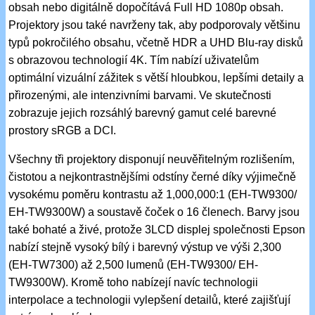
obsah nebo digitálně dopočítává Full HD 1080p obsah.
Projektory jsou také navrženy tak, aby podporovaly většinu
typů pokročilého obsahu, včetně HDR a UHD Blu-ray disků
s obrazovou technologií 4K. Tím nabízí uživatelům
optimální vizuální zážitek s větší hloubkou, lepšími detaily a
přirozenými, ale intenzivními barvami. Ve skutečnosti
zobrazuje jejich rozsáhlý barevný gamut celé barevné
prostory sRGB a DCI.
Všechny tři projektory disponují neuvěřitelným rozlišením,
čistotou a nejkontrastnějšími odstíny černé díky výjimečně
vysokému poměru kontrastu až 1,000,000:1 (EH-TW9300/
EH-TW9300W) a soustavě čoček o 16 členech. Barvy jsou
také bohaté a živé, protože 3LCD displej společnosti Epson
nabízí stejně vysoký bílý i barevný výstup ve výši 2,300
(EH-TW7300) až 2,500 lumenů (EH-TW9300/ EH-
TW9300W). Kromě toho nabízejí navíc technologii
interpolace a technologii vylepšení detailů, které zajišťují