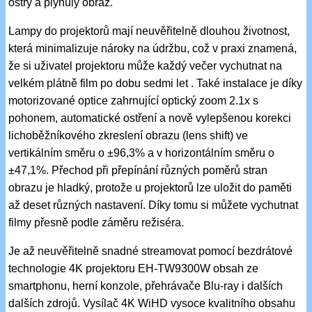
ostrý a plynulý obraz.
Lampy do projektorů mají neuvěřitelně dlouhou životnost,
která minimalizuje nároky na údržbu, což v praxi znamená,
že si uživatel projektoru může každý večer vychutnat na
velkém plátně film po dobu sedmi let . Také instalace je díky
motorizované optice zahrnující optický zoom 2.1x s
pohonem, automatické ostření a nově vylepšenou korekci
lichoběžníkového zkreslení obrazu (lens shift) ve
vertikálním směru o ±96,3% a v horizontálním směru o
±47,1%. Přechod při přepínání různých poměrů stran
obrazu je hladký, protože u projektorů lze uložit do paměti
až deset různých nastavení. Díky tomu si můžete vychutnat
filmy přesně podle záměru režiséra.
Je až neuvěřitelně snadné streamovat pomocí bezdrátové
technologie 4K projektoru EH-TW9300W obsah ze
smartphonu, herní konzole, přehrávače Blu-ray i dalších
dalších zdrojů. Vysílač 4K WiHD vysoce kvalitního obsahu