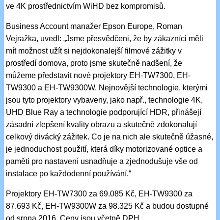
ve 4K prostřednictvím WiHD bez kompromisů.
Business Account manažer Epson Europe, Roman
Vejražka, uvedl: „Jsme přesvědčeni, že by zákazníci měli
mít možnost užít si nejdokonalejší filmové zážitky v
prostředí domova, proto jsme skutečně nadšení, že
můžeme představit nové projektory EH-TW7300, EH-
TW9300 a EH-TW9300W. Nejnovější technologie, kterými
jsou tyto projektory vybaveny, jako např., technologie 4K,
UHD Blue Ray a technologie podporující HDR, přinášejí
zásadní zlepšení kvality obrazu a skutečně zdokonalují
celkový divácký zážitek. Co je na nich ale skutečně úžasné,
je jednoduchost použití, která díky motorizované optice a
paměti pro nastavení usnadňuje a zjednodušuje vše od
instalace po každodenní používání.“
Projektory EH-TW7300 za 69.085 Kč, EH-TW9300 za
87.693 Kč, EH-TW9300W za 98.325 Kč a budou dostupné
od srpna 2016. Ceny jsou včetně DPH.