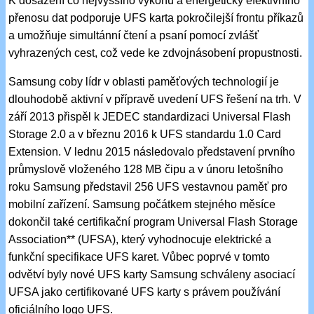
K dosažení co nejvyššího výkonu a energeticky efektivního
přenosu dat podporuje UFS karta pokročilejší frontu příkazů
a umožňuje simultánní čtení a psaní pomocí zvlášť
vyhrazených cest, což vede ke zdvojnásobení propustnosti.
Samsung coby lídr v oblasti paměťových technologií je
dlouhodobě aktivní v přípravě uvedení UFS řešení na trh. V
září 2013 přispěl k JEDEC standardizaci Universal Flash
Storage 2.0 a v březnu 2016 k UFS standardu 1.0 Card
Extension. V lednu 2015 následovalo představení prvního
průmyslově vloženého 128 MB čipu a v únoru letošního
roku Samsung představil 256 UFS vestavnou paměť pro
mobilní zařízení. Samsung počátkem stejného měsíce
dokončil také certifikační program Universal Flash Storage
Association** (UFSA), který vyhodnocuje elektrické a
funkční specifikace UFS karet. Vůbec poprvé v tomto
odvětví byly nové UFS karty Samsung schváleny asociací
UFSA jako certifikované UFS karty s právem používání
oficiálního logo UFS.