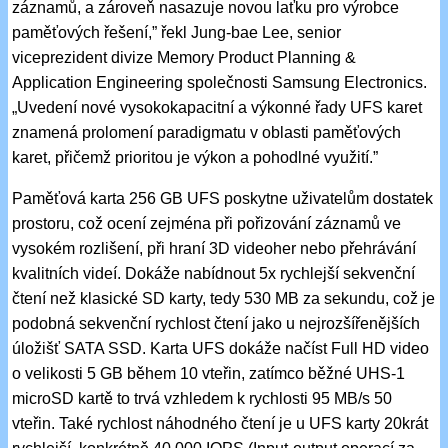
záznamů, a zároveň nasazuje novou laťku pro výrobce
paměťových řešení,” řekl Jung-bae Lee, senior
viceprezident divize Memory Product Planning &
Application Engineering společnosti Samsung Electronics.
„Uvedení nové vysokokapacitní a výkonné řady UFS karet
znamená prolomení paradigmatu v oblasti paměťových
karet, přičemž prioritou je výkon a pohodlné využití.”
Paměťová karta 256 GB UFS poskytne uživatelům dostatek
prostoru, což ocení zejména při pořizování záznamů ve
vysokém rozlišení, při hraní 3D videoher nebo přehrávání
kvalitních videí. Dokáže nabídnout 5x rychlejší sekvenční
čtení než klasické SD karty, tedy 530 MB za sekundu, což je
podobná sekvenční rychlost čtení jako u nejrozšířenějších
úložišť SATA SSD. Karta UFS dokáže načíst Full HD video
o velikosti 5 GB během 10 vteřin, zatímco běžné UHS-1
microSD kartě to trvá vzhledem k rychlosti 95 MB/s 50
vteřin. Také rychlost náhodného čtení je u UFS karty 20krát