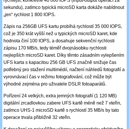
rychlejší, konkrétně 40 000 IOPS (Input-output operací za
sekundu), zatímco typická microSD karta dokáže nabídnout
„jen“ rychlost 1 800 IOPS.
Zápis na 256GB UFS kartu probíhá rychlostí 35 000 IOPS,
což je 350 krát vyšší než u typických microSD karet, kde
hodnota činí 100 IOPS, a dosahuje sekvenční rychlosti
zápisu 170 MB/s, tedy téměř dvojnásobku rychlosti
nejlepších microSD karet. Díky těmto zásadním vylepšením
UFS karta s kapacitou 256 GB UFS značně snižuje čas
potřebný pro stažení multimédií, načtení náhledů fotografií a
vyrovnávací čas v režimu fotografování, což může být
výhodné zejména pro uživatele DSLR fotoaparátů.
Pořízení 24 velkých, extra jemných fotografií (1 120 MB)
digitální zrcadlovkou zabere UFS kartě méně než 7 vteřin,
zatímco UHS-1 microSD kartě s rychlostí 35 MB/s by tato
operace trvala přibližně 32 vteřin.