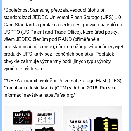
*Společnost Samsung převzala vedoucí úlohu při
standardizaci JEDEC Universal Flash Storage (UFS) 1.0
Card Standard, a přihlásila sedm designových patentů do
USPTO (US Patent and Trade Office), které úřad poskytl
všem JEDEC členům pod RAND (přiměřené a
nediskriminační licence), čímž umožňuje výrobcům vyvíjet
produkty UFS karty bez licenčních poplatků. Poplatek
obvykle zahrnuje významný podíl jiných typů výroby
vyměnitelných karet.
**UFSA oznámil uvolnění Universal Storage Flash (UFS)
Compliance testu Matrix (CTM) v dubnu 2016. Pro více
informací navštivte https://ufsa.org/.