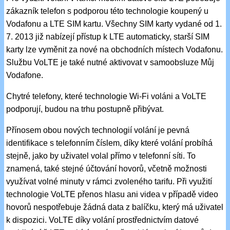
zákazník telefon s podporou této technologie koupený u
Vodafonu a LTE SIM kartu. Všechny SIM karty vydané od 1.
7. 2013 již nabízejí přístup k LTE automaticky, starší SIM
karty lze vyměnit za nové na obchodních místech Vodafonu.
Službu VoLTE je také nutné aktivovat v samoobsluze Můj
Vodafone.
Chytré telefony, které technologie Wi-Fi voláni a VoLTE
podporují, budou na trhu postupně přibývat.
Přínosem obou nových technologií volání je pevná
identifikace s telefonním číslem, díky které volání probíhá
stejně, jako by uživatel volal přímo v telefonní síti. To
znamená, také stejné účtování hovorů, včetně možnosti
využívat volné minuty v rámci zvoleného tarifu. Při využití
technologie VoLTE přenos hlasu ani videa v případě video
hovorů nespotřebuje žádná data z balíčku, který má uživatel
k dispozici. VoLTE díky volání prostřednictvím datové