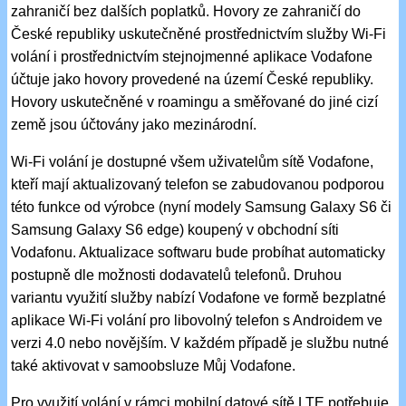
zahraničí bez dalších poplatků. Hovory ze zahraničí do
České republiky uskutečněné prostřednictvím služby Wi-Fi
volání i prostřednictvím stejnojmenné aplikace Vodafone
účtuje jako hovory provedené na území České republiky.
Hovory uskutečněné v roamingu a směřované do jiné cizí
země jsou účtovány jako mezinárodní.
Wi-Fi volání je dostupné všem uživatelům sítě Vodafone,
kteří mají aktualizovaný telefon se zabudovanou podporou
této funkce od výrobce (nyní modely Samsung Galaxy S6 či
Samsung Galaxy S6 edge) koupený v obchodní síti
Vodafonu. Aktualizace softwaru bude probíhat automaticky
postupně dle možnosti dodavatelů telefonů. Druhou
variantu využití služby nabízí Vodafone ve formě bezplatné
aplikace Wi-Fi volání pro libovolný telefon s Androidem ve
verzi 4.0 nebo novějším. V každém případě je službu nutné
také aktivovat v samoobsluze Můj Vodafone.
Pro využití volání v rámci mobilní datové sítě LTE potřebuje