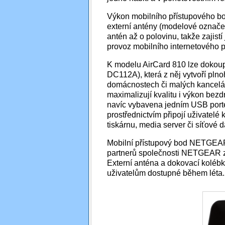
Výkon mobilního přístupového bod
externí antény (modelové označen
antén až o polovinu, takže zajistí
provoz mobilního internetového p
K modelu AirCard 810 lze dokoup
DC112A), která z něj vytvoří plno
domácnostech či malých kancelář
maximalizují kvalitu i výkon bezdr
navíc vybavena jedním USB portem
prostřednictvím připojí uživatelé k
tiskárnu, media server či síťové 
Mobilní přístupový bod NETGEAR A
partnerů společnosti NETGEAR 
Externí anténa a dokovací kolé
uživatelům dostupné během léta.