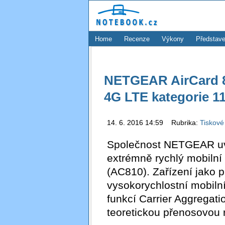
Home
Recenze
Výkony
Představe
NETGEAR AirCard 81
4G LTE kategorie 1
14. 6. 2016 14:59 Rubrika:
Tiskové
Společnost NETGEAR uvá
extrémně rychlý mobilní
(AC810). Zařízení jako p
vysokorychlostní mobilní
funkcí Carrier Aggregati
teoretickou přenosovou 