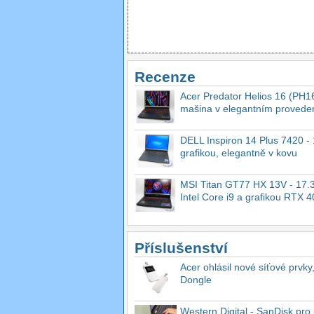
Recenze
Acer Predator Helios 16 (PH16
mašina v elegantním provede
DELL Inspiron 14 Plus 7420 - 1
grafikou, elegantně v kovu
MSI Titan GT77 HX 13V - 17.3
Intel Core i9 a grafikou RTX 
Příslušenství
Acer ohlásil nové síťové prvky
Dongle
Western Digital - SanDisk pro 