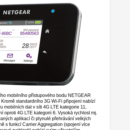
ího mobilního přístupového bodu NETGEAR
í. Kromě standardního 3G Wi-Fi připojení nabízí
ru mobilních dat v síti 4G LTE kategorie 11,
ání oproti 4G LTE kategorii 6. Vysoká rychlost mj.
aných aplikací či plynulé přehrávání velkých
ě s funkcí Carrier Aggregation (spojení více