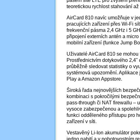
pásem sítě LTE pro zvýšení přeno
teoretickou rychlost stahování až
AirCard 810 navíc umožňuje v je
pracujících zařízení přes Wi-Fi s
frekvenční pásma 2,4 GHz i 5 GHz
připojení externích antén a micro 
mobilní zařízení (funkce Jump Bo
Uživatelé AirCard 810 se mohou tě
Prostřednictvím dotykového 2,4" 
průběžně sledovat statistiky o vyu
systémová upozornění. Aplikace j
Play a Amazon Appstore.
Široká řada nejnovějších bezpečn
kombinaci s pokročilými bezpeč
pass-through či NAT firewallu – u
vysoce zabezpečenou a spolehlivo
funkci odděleného přístupu pro h
zařízení v síti.
Vestavěný Li-Ion akumulátor pokr
jedno nabití a v pohotovostním r