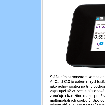
Stěžejním parametrem kompaktn
AirCard 810 je extrémní rychlost
jako jediný přístroj na trhu podpo
zajišťující až 2x rychlejší stahov
zaručuje okamžitou reakci použív
multimediálních souborů. Společn