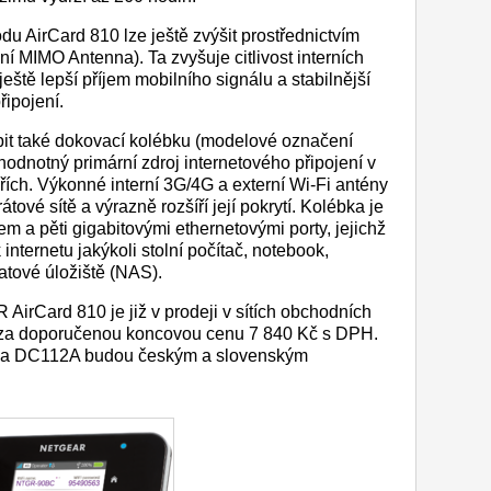
u AirCard 810 lze ještě zvýšit prostřednictvím
í MIMO Antenna). Ta zvyšuje citlivost interních
 ještě lepší příjem mobilního signálu a stabilnější
řipojení.
it také dokovací kolébku (modelové označení
hodnotný primární zdroj internetového připojení v
ích. Výkonné interní 3G/4G a externí Wi-Fi antény
átové sítě a výrazně rozšíří její pokrytí. Kolébka je
 a pěti gigabitovými ethernetovými porty, jejichž
 internetu jakýkoli stolní počítač, notebook,
datové úložiště (NAS).
irCard 810 je již v prodeji v sítích obchodních
za doporučenou koncovou cenu 7 840 Kč s DPH.
bka DC112A budou českým a slovenským