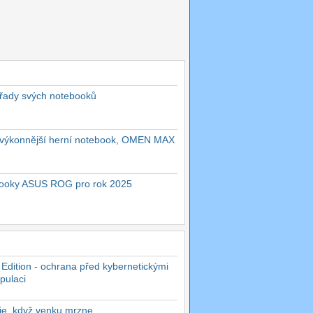
 řady svých notebooků
ejvýkonnější herní notebook, OMEN MAX
ebooky ASUS ROG pro rok 2025
 Edition - ochrana před kybernetickými
pulaci
rie, když venku mrzne