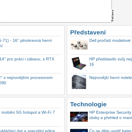
Představení
-71) - 16'' plnokrevná herní
Dell pročistí modelové
ní
4'' pro práci i zábavu, s RTX
HP představilo svůj n
16
'' s nejnovějším procesorem
Nejnovější herní not
4090
Technologie
, mobilní 5G hotspot a Wi-Fi 7
HP Enterprise Security
útoky a přehled o mani
ukládání dat a speciální edice
Co se děje uvnitř bate