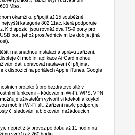
sové rychlosti) nabízí svým uživatelům
 600 Mb/s.
dnom okamžiku připojit až 15 souběžně
íť nejvyšší kategorie 802.11ac, která podporuje
. K dispozici jsou rovněž dva TS-9 porty pro
USB port, jehož prostřednictvím lze dobíjet jiná
ost).
šit i na snadnou instalaci a správu zařízení.
displeje či mobilní aplikace AirCard mohou
žívání dat, upravovat nastavení či přijímat
e k dispozici na portálech Apple iTunes, Google
ostních protokolů pro bezdrátové sítě v
nostními funkcemi – kódováním Wi-Fi, WPS, VPN
možňuje uživatelům vytvořit si kdekoli a kdykoli
u mobilní Wi-Fi síť. Zařízení navíc podporuje
osty či sledování a blokování nežádoucích
yje nepřetržitý provoz po dobu až 11 hodin na
ežimu vydrží až 260 hodin.