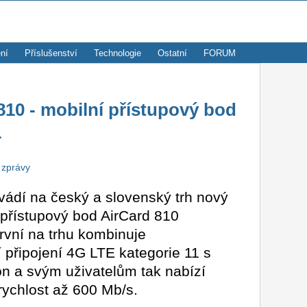
ní
Příslušenství
Technologie
Ostatní
FORUM
0 - mobilní přístupový bod
1
 zprávy
dí na český a slovenský trh nový
 přístupový bod AirCard 810
rvní na trhu kombinuje
 připojení 4G LTE kategorie 11 s
on a svým uživatelům tak nabízí
rychlost až 600 Mb/s.