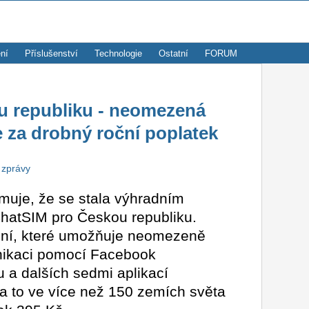
ní
Příslušenství
Technologie
Ostatní
FORUM
u republiku - neomezená
 za drobný roční poplatek
 zprávy
muje, že se stala výhradním
ChatSIM pro Českou republiku.
šení, které umožňuje neomezeně
nikaci pomocí Facebook
a dalších sedmi aplikací
a to ve více než 150 zemích světa