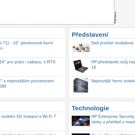
Představení
-71) - 16'' plnokrevná herní
Dell pročistí modelové
ní
4'' pro práci i zábavu, s RTX
HP představilo svůj n
16
'' s nejnovějším procesorem
Nejnovější herní not
4090
Technologie
, mobilní 5G hotspot a Wi-Fi 7
HP Enterprise Security
útoky a přehled o mani