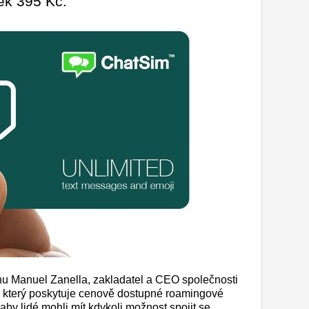
ek 395 Kč.
hu Manuel Zanella, zakladatel a CEO společnosti
, který poskytuje cenově dostupné roamingové
 aby lidé mohli mít kdykoli možnost spojit se