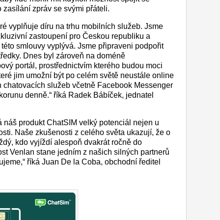
zasílání zpráv se svými přáteli.
ré vyplňuje díru na trhu mobilních služeb. Jsme
xkluzivní zastoupení pro Českou republiku a
této smlouvy vyplývá. Jsme připraveni podpořit
středky. Dnes byl zároveň na doméně
ový portál, prostřednictvím kterého budou moci
teré jim umožní být po celém světě neustále online
ích chatovacích služeb včetně Facebook Messenger
korunu denně.“ říká Radek Bábíček, jednatel
á náš produkt ChatSIM velký potenciál nejen u
osti. Naše zkušenosti z celého světa ukazují, že o
dý, kdo vyjíždí alespoň dvakrát ročně do
ost Venlan stane jedním z našich silných partnerů
ujeme,“ říká Juan De la Coba, obchodní ředitel