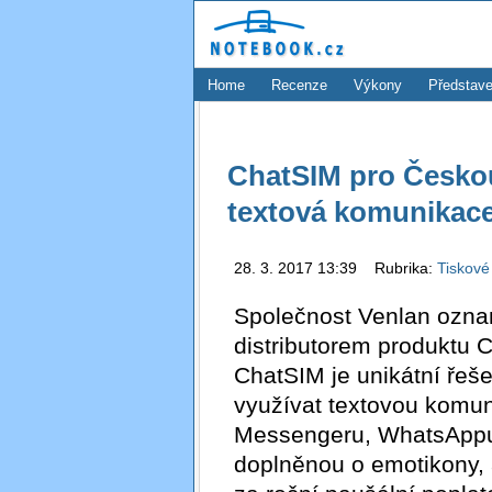
Home
Recenze
Výkony
Představe
ChatSIM pro Česko
textová komunikace
28. 3. 2017 13:39 Rubrika:
Tiskové
Společnost Venlan ozna
distributorem produktu 
ChatSIM je unikátní ře
využívat textovou komu
Messengeru, WhatsAppu 
doplněnou o emotikony, 