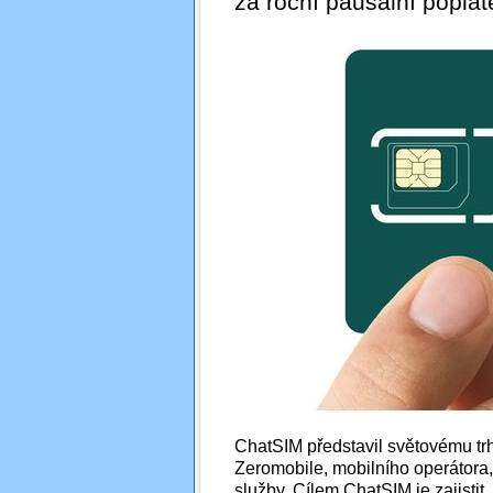
za roční paušální poplat
ChatSIM představil světovému tr
Zeromobile, mobilního operátora
služby. Cílem ChatSIM je zajistit,