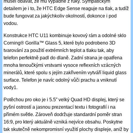
musel obávat, že mu vypadne z ruky. Sympatickým
detailem je i to, že HTC Edge Sense reaguje na tlak, a tudíž
bude fungovat za jakýchkoliv okolností, dokonce i pod
vodou.
Konstrukce HTC U11 kombinuje kovový rám a odolné sklo
Corning® Gorilla™ Glass 5, které bylo podrobeno 3D
tvarování za použití extrémních teplot a tlaku tak, aby
telefon perfektně padl do dlaně. Zadní strana je opatřena
mnoha tenoučkými vrstvami vysoce reflexních vzácných
minerálů, které spolu s jejím zakřivením vytváří liquid glass
surface. Telefon je navíc odolný vůči prachu a vniknutí
vody1.
Potěchou pro oko je i 5.5” velký Quad HD displej, který se
pyšní ostrostí a jasnou prezentací textu i fotografií i na
přímém světle. Zároveň dodržuje standardní poměr stran
16:9, pro který aktuálně vzniká nejvíce obsahu. Poskytne
tak skutečně nekompromisní využití plochy displeje, aniž by