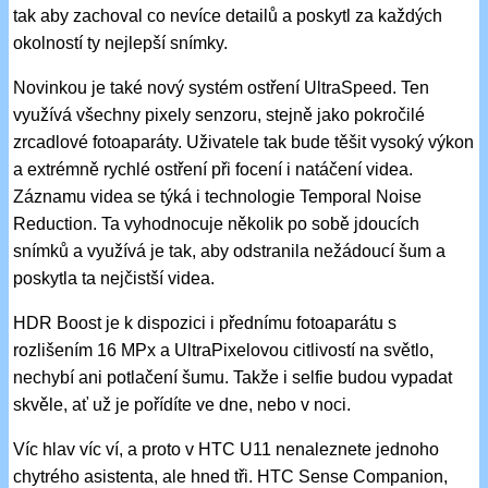
tak aby zachoval co nevíce detailů a poskytl za každých
okolností ty nejlepší snímky.
Novinkou je také nový systém ostření UltraSpeed. Ten
využívá všechny pixely senzoru, stejně jako pokročilé
zrcadlové fotoaparáty. Uživatele tak bude těšit vysoký výkon
a extrémně rychlé ostření při focení i natáčení videa.
Záznamu videa se týká i technologie Temporal Noise
Reduction. Ta vyhodnocuje několik po sobě jdoucích
snímků a využívá je tak, aby odstranila nežádoucí šum a
poskytla ta nejčistší videa.
HDR Boost je k dispozici i přednímu fotoaparátu s
rozlišením 16 MPx a UltraPixelovou citlivostí na světlo,
nechybí ani potlačení šumu. Takže i selfie budou vypadat
skvěle, ať už je pořídíte ve dne, nebo v noci.
Víc hlav víc ví, a proto v HTC U11 nenaleznete jednoho
chytrého asistenta, ale hned tři. HTC Sense Companion,