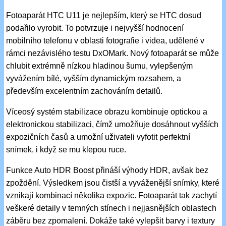
Fotoaparát HTC U11 je nejlepším, který se HTC dosud
podařilo vyrobit. To potvrzuje i nejvyšší hodnocení
mobilního telefonu v oblasti fotografie i videa, udělené v
rámci nezávislého testu DxOMark. Nový fotoaparát se může
chlubit extrémně nízkou hladinou šumu, vylepšeným
vyvážením bílé, vyšším dynamickým rozsahem, a
především excelentním zachováním detailů.
Víceosý systém stabilizace obrazu kombinuje optickou a
elektronickou stabilizaci, čímž umožňuje dosáhnout vyšších
expozičních časů a umožní uživateli vyfotit perfektní
snímek, i když se mu klepou ruce.
Funkce Auto HDR Boost přináší výhody HDR, avšak bez
zpoždění. Výsledkem jsou čistší a vyváženější snímky, které
vznikají kombinací několika expozic. Fotoaparát tak zachytí
veškeré detaily v temných stínech i nejjasnějších oblastech
záběru bez zpomalení. Dokáže také vylepšit barvy i textury