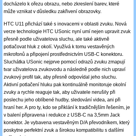
docházelo k ořezu obrazu, nebo zkreslení barev, které
může vznikat v důsledku zakřivení obrazovky.
HTC U11 přichází také s inovacemi v oblasti zvuku. Nová
verze technologie HTC USonic nyní umí nejen upravit zvuk
přesně podle uživatelova sluchu, ale také aktivně
potlačovat hluk z okolí. Využívá k tomu vestavěných
mikrofonů a připojení prostřednictvím USB-C konektoru.
Sluchátka USonic nejprve pomocí odrazů zvuku zmapují
tvar uživatelova zvukovodu a následně podle nich upraví
zvukový profil tak, aby přesně odpovídal jeho sluchu.
Aktivní potlačení hluku pak kontinuálně monitoruje okolní
zvuky a rychle reaguje tak, aby uživatele nerušily při
poslechu jeho oblíbené hudby, sledování videa, ani při
hraní her. A pro ty, kdo se přiklání k tradičnějším řešením, je
v balení připravena i redukce z USB-C na 3,5mm Jack
konektor. Je vybavena vestavěným D/A převodníkem, který
poskytne perfektní zvuk a širokou kompatibilitu s dalšími