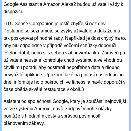
Google Assistant a Amazon Alexa2 budou uživateli vždy k
dispozici.
HTC Sense Companion je ještě chytřejší než dřív.
Postupně se seznamuje se zvyky uživatele a dokáže mu
tak poskytovat příhodné rady. Například je dost chytrý na to,
aby mu odpoledne v případě večerní schůzky doporučil
telefon dobít, nebo si s sebou vzít powerbanku. Zároveň pro
uživatele neustále kontroluje chod systému a ve vhodnou
chvíli mu poradí, aby odstranil nepotřebná data a dlouho
nevyužité aplikace. Upozorní také na počasí následujícího
dne, informuje ho o pokrocích ve fitness, a navíc doporučí v
čase oběda skvělé restaurace v okolí.3
Asistent od společnosti Google, který je součástí nejnovější
verze systému Android, navíc zodpoví mnohé otázky,
pomůže s hledáním cesty a správou povinností i
plánováním zábavy.