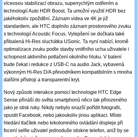
víceosou stabilizací obrazu, superrychlým ostřením a
technologií Auto HDR Boost. Ta umožní využití HDR bez
jakéhokoliv zpoždění. Záznam videa ve 4K je již
standardem, ale HTC doplnilo záznam prostorového zvuku
s technologií Acoustic Focus. Vylepšení se dočkala také
přibalená Hi-Res sluchátka USonic. Ta nyní nabízí, kromě
optimalizace zvuku podle stavby vnitřního ucha uživatele i
schopnost aktivního potlačení okolního hluku. V balení
bude čekat i redukce z USB-C na audio Jack, vybavená
výkonným Hi-Res D/A převodníkem kompatibilním s mnoha
dalšími přístroji a transparentní kryt.
Nový způsob interakce pomocí technologie HTC Edge
Sense přináší do světa smartphonů něco tak přirozeného
jako je stisk ruky. Nikdy nebylo snazší pořídit fotografii,
spustit Facebook, nebo jakoukoliv jinou aplikaci. Místo
hledání tlačítek nebo krkolomného ovládání displeje při
focení selfie uživatel jednoduše stiskne telefon, aniž by se