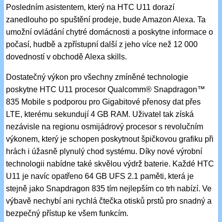
Posledním asistentem, který na HTC U11 dorazí
zanedlouho po spuštění prodeje, bude Amazon Alexa. Ta
umožní ovládání chytré domácnosti a poskytne informace o
počasí, hudbě a zpřístupní další z jeho více než 12 000
dovedností v obchodě Alexa skills.
Dostatečný výkon pro všechny zmíněné technologie
poskytne HTC U11 procesor Qualcomm® Snapdragon™
835 Mobile s podporou pro Gigabitové přenosy dat přes
LTE, kterému sekundují 4 GB RAM. Uživatel tak získá
nezávisle na regionu osmijádrový procesor s revolučním
výkonem, který je schopen poskytnout špičkovou grafiku při
hrách i úžasně plynulý chod systému. Díky nové výrobní
technologii nabídne také skvělou výdrž baterie. Každé HTC
U11 je navíc opatřeno 64 GB UFS 2.1 paměti, která je
stejně jako Snapdragon 835 tím nejlepším co trh nabízí. Ve
výbavě nechybí ani rychlá čtečka otisků prstů pro snadný a
bezpečný přístup ke všem funkcím.