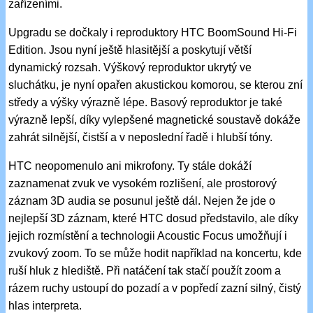
zařízeními.
Upgradu se dočkaly i reproduktory HTC BoomSound Hi-Fi
Edition. Jsou nyní ještě hlasitější a poskytují větší
dynamický rozsah. Výškový reproduktor ukrytý ve
sluchátku, je nyní opařen akustickou komorou, se kterou zní
středy a výšky výrazně lépe. Basový reproduktor je také
výrazně lepší, díky vylepšené magnetické soustavě dokáže
zahrát silnější, čistší a v neposlední řadě i hlubší tóny.
HTC neopomenulo ani mikrofony. Ty stále dokáží
zaznamenat zvuk ve vysokém rozlišení, ale prostorový
záznam 3D audia se posunul ještě dál. Nejen že jde o
nejlepší 3D záznam, které HTC dosud představilo, ale díky
jejich rozmístění a technologii Acoustic Focus umožňují i
zvukový zoom. To se může hodit například na koncertu, kde
ruší hluk z hlediště. Při natáčení tak stačí použít zoom a
rázem ruchy ustoupí do pozadí a v popředí zazní silný, čistý
hlas interpreta.