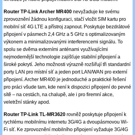
Router TP-Link Archer MR400
nevyžaduje ke svému
zprovoznění žádnou konfiguraci, stačí vložit SIM kartu pro
mobilní síť 4G LTE a přístroj zapnout. Poskytuje bezdrátové
připojení v pásmech 2,4 GHz a 5 GHz s optimalizovaným
výkonem a minimalizovanými interferencemi signálu. To
spolu se dvěma externími anténami využívajícími
nejmodernější technologie zajišťuje stabilní připojení a
široké pokrytí. Jeho možnosti výrazně rozšiřují tři standardní
porty LAN pro místní síť a jeden port LAN/WAN pro externí
připojení. Archer MR400 je jednoduché a praktické řešení
pro práci všude tam, kde není k dispozici připojení do pevné
sítě – na cestách, na chalupě, ale i pro firemní akce,
veletržní stánky apod.
Router TP-Link TL-MR3620
rovněž poskytuje připojení k
rychlému mobilnímu internetu 3G/4G a dvoupásmovou Wi-
Fi síť. Ke zprovoznění mobilního připojení vyžaduje 3G/4G