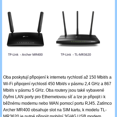
Oba poskytují připojení k internetu rychlostí až 150 Mbit/s a
Wi-Fi připojení rychlostí 450 Mbit/s v pásmu 2,4 GHz a 867
Mbit/s v pásmu 5 GHz. Oba routery jsou také vybavené
čtyřmi LAN porty pro Ethernetovou síť a lze je připojit i k
běžnému modemu nebo WAN pomocí portu RJ45. Zatímco
Archer MR400 obsahuje slot na SIM kartu, k modelu TL-
MR3620 je nutné připojit mobilní 3G/4G USB modem.