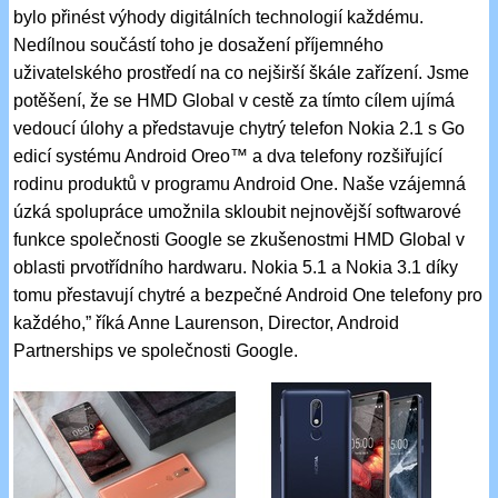
bylo přinést výhody digitálních technologií každému.
Nedílnou součástí toho je dosažení příjemného
uživatelského prostředí na co nejširší škále zařízení. Jsme
potěšení, že se HMD Global v cestě za tímto cílem ujímá
vedoucí úlohy a představuje chytrý telefon Nokia 2.1 s Go
edicí systému Android Oreo™ a dva telefony rozšiřující
rodinu produktů v programu Android One. Naše vzájemná
úzká spolupráce umožnila skloubit nejnovější softwarové
funkce společnosti Google se zkušenostmi HMD Global v
oblasti prvotřídního hardwaru. Nokia 5.1 a Nokia 3.1 díky
tomu přestavují chytré a bezpečné Android One telefony pro
každého,” říká Anne Laurenson, Director, Android
Partnerships ve společnosti Google.