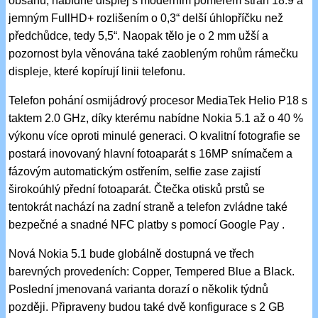
obsahu, nabídne displej s moderním poměrem stran 18:9 a
jemným FullHD+ rozlišením o 0,3“ delší úhlopříčku než
předchůdce, tedy 5,5“. Naopak tělo je o 2 mm užší a
pozornost byla věnována také zaobleným rohům rámečku
displeje, které kopírují linii telefonu.
Telefon pohání osmijádrový procesor MediaTek Helio P18 s
taktem 2.0 GHz, díky kterému nabídne Nokia 5.1 až o 40 %
výkonu více oproti minulé generaci. O kvalitní fotografie se
postará inovovaný hlavní fotoaparát s 16MP snímačem a
fázovým automatickým ostřením, selfie zase zajistí
širokoúhlý přední fotoaparát. Čtečka otisků prstů se
tentokrát nachází na zadní straně a telefon zvládne také
bezpečné a snadné NFC platby s pomocí Google Pay .
Nová Nokia 5.1 bude globálně dostupná ve třech
barevných provedeních: Copper, Tempered Blue a Black.
Poslední jmenovaná varianta dorazí o několik týdnů
později. Připraveny budou také dvě konfigurace s 2 GB