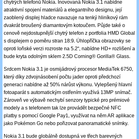
chytrých telefonů Nokia. Inovovaná Nokia 3.1 nabídne
atraktivní spojení materiálů a elegantního designu, její
zaoblený displej hladce navazuje na tenký hliníkový rám
dvakrát broušený diamantovým kotoučem. Půjde také o
cenově nejdostupnější chytrý telefon z portfolia HMD Global
s displejem o poměru stran 18:9. Úhlopříčka obrazovky se
oproti loňské verzi rozroste na 5.2“, nabídne HD+ rozlišení a
bude kryta odolným sklem 2.5D Corning® Gorilla® Glass.
Srdcem Nokia 3.1 je osmijádrový procesor MediaTek 6750,
který díky zdvojnásobení počtu jader oproti předchozí
generaci nabídne až 50% nárůst výkonu. Vylepšený hlavní
fotoaparát s automatickým ostřením využívá 13MP snímač.
Zároveň ve výbavě nechybí senzory typické pro prémiové
modely a s telefonem tak lze provádět bezpečné NFC
platby s pomocí Google Pay1, využívat na něm AR aplikace
jako Pokémon Go nebo pořizovat panoramatické snímky.
Nokia 3.1 bude globálně dostupná ve třech barevných