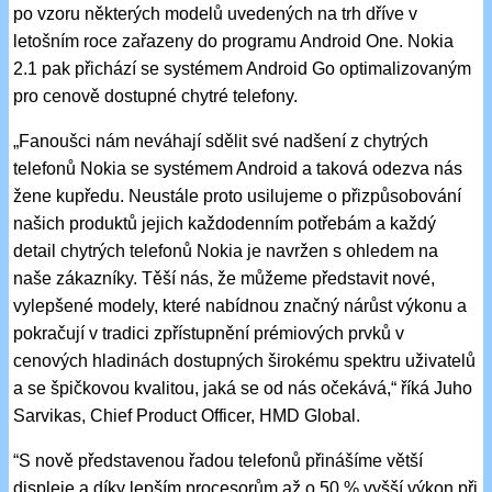
po vzoru některých modelů uvedených na trh dříve v
letošním roce zařazeny do programu Android One. Nokia
2.1 pak přichází se systémem Android Go optimalizovaným
pro cenově dostupné chytré telefony.
„Fanoušci nám neváhají sdělit své nadšení z chytrých
telefonů Nokia se systémem Android a taková odezva nás
žene kupředu. Neustále proto usilujeme o přizpůsobování
našich produktů jejich každodenním potřebám a každý
detail chytrých telefonů Nokia je navržen s ohledem na
naše zákazníky. Těší nás, že můžeme představit nové,
vylepšené modely, které nabídnou značný nárůst výkonu a
pokračují v tradici zpřístupnění prémiových prvků v
cenových hladinách dostupných širokému spektru uživatelů
a se špičkovou kvalitou, jaká se od nás očekává,“ říká Juho
Sarvikas, Chief Product Officer, HMD Global.
“S nově představenou řadou telefonů přinášíme větší
displeje a díky lepším procesorům až o 50 % vyšší výkon při