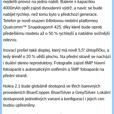
nejdelší provoz na jedno nabití. Baterie s kapacitou
4000mAh opět zajistí dvoudenní výdrž, a navíc se bude
nabíjet rychleji, než tomu bylo u předchozí generace.
Telefon je nově osazen 64bitovou mobilní platformou
Qualcomm™ Snapdragon® 425, díky které bude oproti
předešlému modelu až o 50 % rychlejší a nabídne svižnější
odezvu.
Inovací prošel také displej, který má nově 5,5“ úhlopříčku, a
tedy téměř o 20 % větší plochu. Na přední straně se nachází
i duální stereo reproduktory. Fotografie zajistí 8MP hlavní
fotoaparát s automatickým ostřením a 5MP fotoaparát na
přední straně.
Nokia 2.1 bude globálně dostupná ve třech barevných
provedeních Blue/Copper, Blue/Silver a Grey/Silver. Lokální
dostupnosti jednotlivých variant a konfigurací i jejich cen
budou upřesněny.