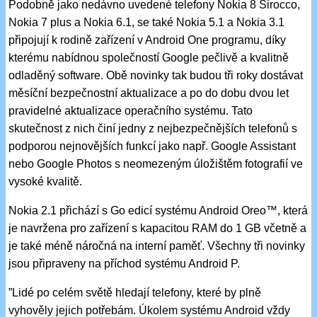
Podobně jako nedávno uvedené telefony Nokia 8 Sirocco,
Nokia 7 plus a Nokia 6.1, se také Nokia 5.1 a Nokia 3.1
připojují k rodině zařízení v Android One programu, díky
kterému nabídnou společností Google pečlivě a kvalitně
odladěný software. Obě novinky tak budou tři roky dostávat
měsíční bezpečnostní aktualizace a po do dobu dvou let
pravidelné aktualizace operačního systému. Tato
skutečnost z nich činí jedny z nejbezpečnějších telefonů s
podporou nejnovějších funkcí jako např. Google Assistant
nebo Google Photos s neomezeným úložištěm fotografií ve
vysoké kvalitě.
Nokia 2.1 přichází s Go edicí systému Android Oreo™, která
je navržena pro zařízení s kapacitou RAM do 1 GB včetně a
je také méně náročná na interní paměť. Všechny tři novinky
jsou připraveny na příchod systému Android P.
”Lidé po celém světě hledají telefony, které by plně
vyhověly jejich potřebám. Úkolem systému Android vždy