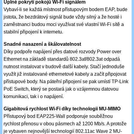
Úplné pokrytí pokojů Wi-Fi signálem
Vybaví-li se každá místnost přístupovým bodem EAP, bude
jistota, že bezdrátový signál bude vždy silný a že hosté i
zaměstnanci budou moci využívat své vlastní Wi-Fi sítě a
stabilní připojení k internetu.
Snadné nasazení a škálovatelnost
Díky podpoře napájení přes datové rozvody Power over
Ethernet na základě standardů 802.3af/802.3at odpadá
nutnost instalovat v budově další kabely. Stačí jednoduše
využít již instalované ethernetové kabely a začít připojovat
přístupové body. Na páteřní připojení se pak umístí TP-Link
PoE Switch, který se postará jak o vzájemnou datovou
komunikaci, tak i o napájení.
Gigabitová rychlost Wi-Fi díky technologii MU-MIMO
Přístupový bod EAP225-Wall podporuje souběžnou
rychlost přenosu v obou pásmech až 1200 Mb/s. A protože
je vybaven nejnovější technologií 802.11ac Wave 2 MU-