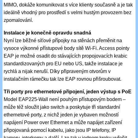
MIMO, dokáže komunikovat s více klienty současně a je tak
ideálně vhodný pro prostředí s velmi hustým provozem bez
zpomalování.
Instalace je konečně opravdu snadná
Nyní lze běžné síťové přípojky na stěnách přeměnit na
vysoce výkonné přístupové body sítě Wi-Fi. Access pointy
EAP je možné osadit do stávajících propojovacích krabic
standardizovaných pro EU nebo US, takže instalace je
rychlá a nijak neruší. Díky připraveným otvorům v
instalačním rámečku tak lze EAP rovnou přišroubovat.
Tři porty pro ethernetové připojení, jeden výstup s PoE
Model EAP225-Wall není pouhým přístupovým bodem –
může též sloužit jako switch a poskytuje tři standardní
ethernetové porty, z nichž jeden je vybaven možností
napájení Power over Ethernet a může napájet zařízení
připojovaná pomocí kabelu, jako jsou IP telefony, IP
kamery, interkomy a další. Lze tak v jednom kroku vyřešit