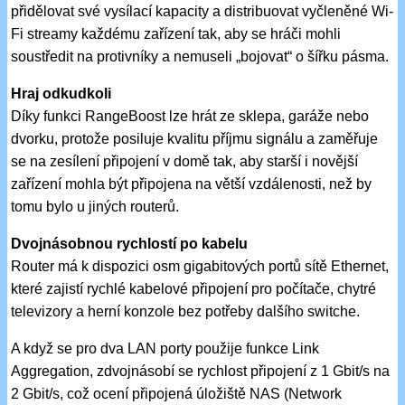
přidělovat své vysílací kapacity a distribuovat vyčleněné Wi-
Fi streamy každému zařízení tak, aby se hráči mohli
soustředit na protivníky a nemuseli „bojovat“ o šířku pásma.
Hraj odkudkoli
Díky funkci RangeBoost lze hrát ze sklepa, garáže nebo
dvorku, protože posiluje kvalitu příjmu signálu a zaměřuje
se na zesílení připojení v domě tak, aby starší i novější
zařízení mohla být připojena na větší vzdálenosti, než by
tomu bylo u jiných routerů.
Dvojnásobnou rychlostí po kabelu
Router má k dispozici osm gigabitových portů sítě Ethernet,
které zajistí rychlé kabelové připojení pro počítače, chytré
televizory a herní konzole bez potřeby dalšího switche.
A když se pro dva LAN porty použije funkce Link
Aggregation, zdvojnásobí se rychlost připojení z 1 Gbit/s na
2 Gbit/s, což ocení připojená úložiště NAS (Network