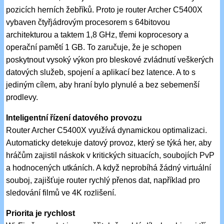
pozicích herních žebříků. Proto je router Archer C5400X
vybaven čtyřjádrovým procesorem s 64bitovou
architekturou a taktem 1,8 GHz, třemi koprocesory a
operační pamětí 1 GB. To zaručuje, že je schopen
poskytnout vysoký výkon pro bleskové zvládnutí veškerých
datových služeb, spojení a aplikací bez latence. A to s
jediným cílem, aby hraní bylo plynulé a bez sebemenší
prodlevy.
Inteligentní řízení datového provozu
Router Archer C5400X využívá dynamickou optimalizaci.
Automaticky detekuje datový provoz, který se týká her, aby
hráčům zajistil náskok v kritických situacích, soubojích PvP
a hodnocených utkáních. A když neprobíhá žádný virtuální
souboj, zajišťuje router rychlý přenos dat, například pro
sledování filmů ve 4K rozlišení.
Priorita je rychlost