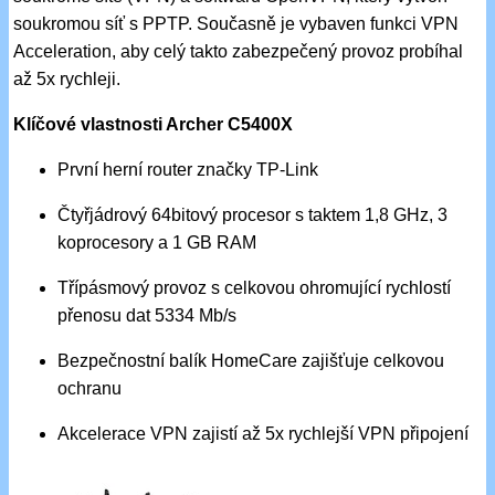
soukromou síť s PPTP. Současně je vybaven funkci VPN
Acceleration, aby celý takto zabezpečený provoz probíhal
až 5x rychleji.
Klíčové vlastnosti Archer C5400X
První herní router značky TP-Link
Čtyřjádrový 64bitový procesor s taktem 1,8 GHz, 3
koprocesory a 1 GB RAM
Třípásmový provoz s celkovou ohromující rychlostí
přenosu dat 5334 Mb/s
Bezpečnostní balík HomeCare zajišťuje celkovou
ochranu
Akcelerace VPN zajistí až 5x rychlejší VPN připojení