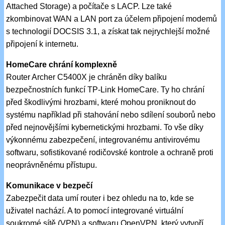
Attached Storage) a počítače s LACP. Lze také
zkombinovat WAN a LAN port za účelem připojení modemů
s technologií DOCSIS 3.1, a získat tak nejrychlejší možné
připojení k internetu.
HomeCare chrání komplexně
Router Archer C5400X je chráněn díky balíku
bezpečnostních funkcí TP-Link HomeCare. Ty ho chrání
před škodlivými hrozbami, které mohou proniknout do
systému například při stahování nebo sdílení souborů nebo
před nejnovějšími kybernetickými hrozbami. To vše díky
výkonnému zabezpečení, integrovanému antivirovému
softwaru, sofistikované rodičovské kontrole a ochraně proti
neoprávněnému přístupu.
Komunikace v bezpečí
Zabezpečit data umí router i bez ohledu na to, kde se
uživatel nachází. A to pomocí integrované virtuální
soukromé sítě (VPN) a softwaru OpenVPN, který vytvoří