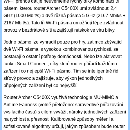
Wi-Fi přenos dat je neuvěřitelně rychlý díky kombinaci tří
pásem, kterou router Archer C5400X umí zvládnout: 2,4
GHz (1000 Mbit/s) a dvě různá pásma 5 GHz (2167 Mbit/s +
2167 Mbit/s). Tato tři Wi-Fi pásma umožňují lépe zvládnout
provoz v bezdrátové síti a zajišťují náskok ve víru bitvy.
Jedno pásmo lze vyhradit pouze pro hry, zatímco zbývající
dvě Wi-Fi pásma, s vysokou kombinovanou rychlostí, se
postarají o ostatní potřeby domácnosti. Nebo lze aktivovat
funkci Smart Connect, díky které router přiřadí každému
zařízení co nejlepší Wi-Fi pásmo. Tím se inteligentně řídí
síťový provoz a zajišťuje, aby výkon jednotlivých
připojených zařízení byl co nejvyšší.
Router Archer C5400X využívá technologie MU-MIMO a
Airtime Fairness (volně přeloženo: spravedlivé přiřazování
vysílacího času) s cílem vyvážit nároky jednotlivých zařízení
na rychlost a přesnost. Kalibrované způsoby měření a
sofistikované algoritmy určují, jakým způsobem bude router