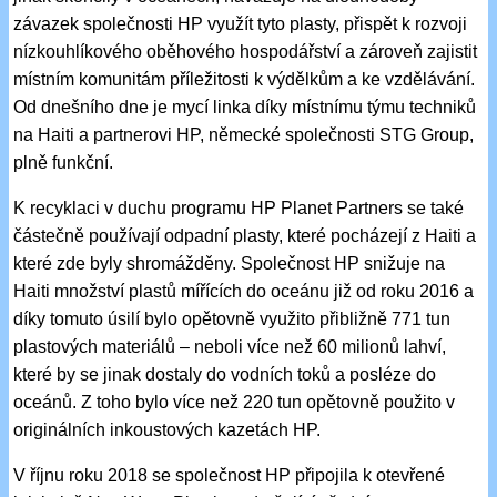
závazek společnosti HP využít tyto plasty, přispět k rozvoji
nízkouhlíkového oběhového hospodářství a zároveň zajistit
místním komunitám příležitosti k výdělkům a ke vzdělávání.
Od dnešního dne je mycí linka díky místnímu týmu techniků
na Haiti a partnerovi HP, německé společnosti STG Group,
plně funkční.
K recyklaci v duchu programu HP Planet Partners se také
částečně používají odpadní plasty, které pocházejí z Haiti a
které zde byly shromážděny. Společnost HP snižuje na
Haiti množství plastů mířících do oceánu již od roku 2016 a
díky tomuto úsilí bylo opětovně využito přibližně 771 tun
plastových materiálů – neboli více než 60 milionů lahví,
které by se jinak dostaly do vodních toků a posléze do
oceánů. Z toho bylo více než 220 tun opětovně použito v
originálních inkoustových kazetách HP.
V říjnu roku 2018 se společnost HP připojila k otevřené