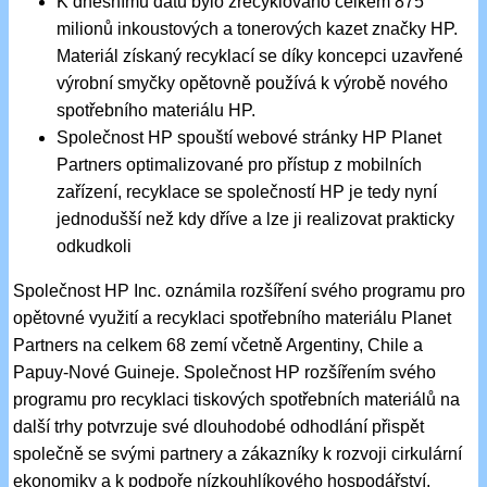
K dnešnímu datu bylo zrecyklováno celkem 875
milionů inkoustových a tonerových kazet značky HP.
Materiál získaný recyklací se díky koncepci uzavřené
výrobní smyčky opětovně používá k výrobě nového
spotřebního materiálu HP.
Společnost HP spouští webové stránky HP Planet
Partners optimalizované pro přístup z mobilních
zařízení, recyklace se společností HP je tedy nyní
jednodušší než kdy dříve a lze ji realizovat prakticky
odkudkoli
Společnost HP Inc. oznámila rozšíření svého programu pro
opětovné využití a recyklaci spotřebního materiálu Planet
Partners na celkem 68 zemí včetně Argentiny, Chile a
Papuy-Nové Guineje. Společnost HP rozšířením svého
programu pro recyklaci tiskových spotřebních materiálů na
další trhy potvrzuje své dlouhodobé odhodlání přispět
společně se svými partnery a zákazníky k rozvoji cirkulární
ekonomiky a k podpoře nízkouhlíkového hospodářství.