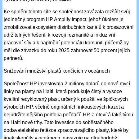
Ke splnění tohoto cíle se společnost zavázala rozšířit svůj
jedinečný program HP Amplify Impact, jehož úkolem je
zmobilizovat ekosystém distribučních kanálů k prosazování
udržitelných řešení, k rozvoji rozmanité a inkluzivní
pracovní síly a k naplnění potenciálu komunit, přičemž by
měl dle závazku do roku 2025 zahrnovat 50 procent jejích
partnerů.
Snižování množství plastů končících v oceánech
Společnost HP investovala 2 miliony dolarů do nové mycí
linky na plasty na Haiti, která produkuje čistý a vysoce
kvalitní recyklovaný plast, určený k použití ve špičkových
výrobcích HP, včetně originálních inkoustových kazet a
nejudržitelnějšího portfolia počítačů HP, a otevírá také týmu
na Haiti nové trhy. Tato investice do soběstačného
dodavatelského řetězce zpracovávajícího plasty, které by
jinak skončily v oceánech, navazuje na dlouhodobý