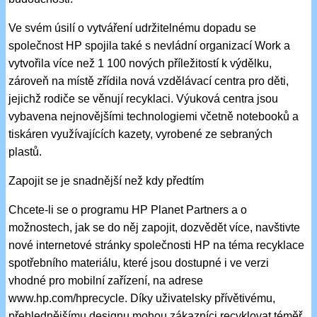
Ve svém úsilí o vytváření udržitelnému dopadu se
společnost HP spojila také s nevládní organizací Work a
vytvořila více než 1 100 nových příležitostí k výdělku,
zároveň na místě zřídila nová vzdělávací centra pro děti,
jejichž rodiče se věnují recyklaci. Výuková centra jsou
vybavena nejnovějšími technologiemi včetně notebooků a
tiskáren využívajících kazety, vyrobené ze sebraných
plastů.
Zapojit se je snadnější než kdy předtím
Chcete-li se o programu HP Planet Partners a o
možnostech, jak se do něj zapojit, dozvědět více, navštivte
nové internetové stránky společnosti HP na téma recyklace
spotřebního materiálu, které jsou dostupné i ve verzi
vhodné pro mobilní zařízení, na adrese
www.hp.com/hprecycle. Díky uživatelsky přívětivému,
přehlednějšímu designu mohou zákazníci recyklovat téměř