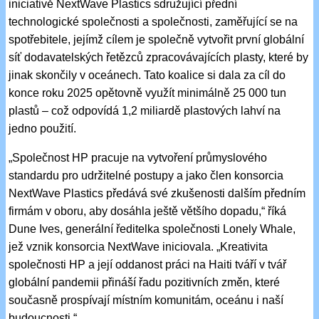
iniciativě NextWave Plastics sdružující přední
technologické společnosti a společnosti, zaměřující se na
spotřebitele, jejímž cílem je společně vytvořit první globální
síť dodavatelských řetězců zpracovávajících plasty, které by
jinak skončily v oceánech. Tato koalice si dala za cíl do
konce roku 2025 opětovně využít minimálně 25 000 tun
plastů – což odpovídá 1,2 miliardě plastových lahví na
jedno použití.
„Společnost HP pracuje na vytvoření průmyslového
standardu pro udržitelné postupy a jako člen konsorcia
NextWave Plastics předává své zkušenosti dalším předním
firmám v oboru, aby dosáhla ještě většího dopadu,“ říká
Dune Ives, generální ředitelka společnosti Lonely Whale,
jež vznik konsorcia NextWave iniciovala. „Kreativita
společnosti HP a její oddanost práci na Haiti tváří v tvář
globální pandemii přináší řadu pozitivních změn, které
současně prospívají místním komunitám, oceánu i naší
budoucnosti.“