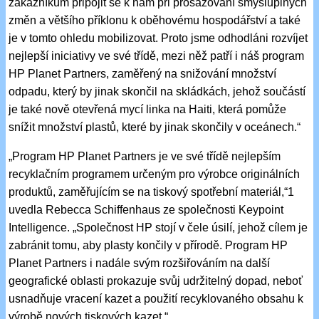
zákazníkům připojit se k nám při prosazování smysluplných
změn a většího příklonu k oběhovému hospodářství a také
je v tomto ohledu mobilizovat. Proto jsme odhodláni rozvíjet
nejlepší iniciativy ve své třídě, mezi něž patří i náš program
HP Planet Partners, zaměřený na snižování množství
odpadu, který by jinak skončil na skládkách, jehož součástí
je také nově otevřená mycí linka na Haiti, která pomůže
snížit množství plastů, které by jinak skončily v oceánech.“
„Program HP Planet Partners je ve své třídě nejlepším
recyklačním programem určeným pro výrobce originálních
produktů, zaměřujícím se na tiskový spotřební materiál,“1
uvedla Rebecca Schiffenhaus ze společnosti Keypoint
Intelligence. „Společnost HP stojí v čele úsilí, jehož cílem je
zabránit tomu, aby plasty končily v přírodě. Program HP
Planet Partners i nadále svým rozšiřováním na další
geografické oblasti prokazuje svůj udržitelný dopad, neboť
usnadňuje vracení kazet a použití recyklovaného obsahu k
výrobě nových tiskových kazet.“