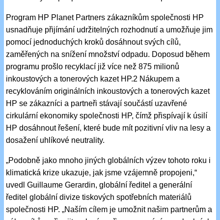
Program HP Planet Partners zákazníkům společnosti HP
usnadňuje přijímání udržitelných rozhodnutí a umožňuje jim
pomocí jednoduchých kroků dosáhnout svých cílů,
zaměřených na snížení množství odpadu. Doposud během
programu prošlo recyklací již více než 875 milionů
inkoustových a tonerových kazet HP.2 Nákupem a
recyklováním originálních inkoustových a tonerových kazet
HP se zákazníci a partneři stávají součástí uzavřené
cirkulární ekonomiky společnosti HP, čímž přispívají k úsilí
HP dosáhnout řešení, které bude mít pozitivní vliv na lesy a
dosažení uhlíkové neutrality.
„Podobně jako mnoho jiných globálních výzev tohoto roku i
klimatická krize ukazuje, jak jsme vzájemně propojeni,“
uvedl Guillaume Gerardin, globální ředitel a generální
ředitel globální divize tiskových spotřebních materiálů
společnosti HP. „Naším cílem je umožnit našim partnerům a