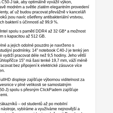
C50-J tak, aby optimálně vyvážil výkon,
tmavě modrém a světle zlatém elegantním provedení
denty, ať už budou pracovat převážně v kanceláři
ků jsou navíc ošetřeny antibakteriální vrstvou,
h bakterií s účinností až 99,9 %.
y Intel spolu s pamětí DDR4 až 32 GB* a možnost
m s kapacitou až 512 GB.
lné a jejich odolné pouzdro je navrženo s
tudijní podmínky. 14” notebook C40-J je tenký jen
ii vydrží pracovat déle než 9,5 hodiny. Jeho větší
úhlopříčce 15” má šasi tenké 19,7 mm, váží méně
racovat bez připojení k elektrické zásuvce více
en.
ullHD displeje zajišťuje výbornou viditelnost za
vesnice v plné velikosti se samostatným
0-J) spolu s přesným ClickPadem zajišťuje
cemi.
zákazníků – od studentů až po mobilní
í nástroje, vybíráme a využíváme nejnovější a