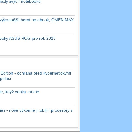
 řady svých notebooků
ejvýkonnější herní notebook, OMEN MAX
ebooky ASUS ROG pro rok 2025
 Edition - ochrana před kybernetickými
pulaci
rie, když venku mrzne
es - nové výkonné mobilní procesory s