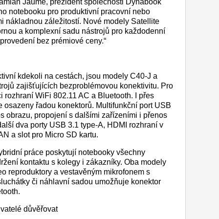
 Damian Jaume, prezident společnosti Dynabook
o notebooku pro produktivní pracovní nebo
lmi nákladnou záležitostí. Nové modely Satellite
ornou a komplexní sadu nástrojů pro každodenní
 provedení bez prémiové ceny.“
ktivní kdekoli na cestách, jsou modely C40-J a
ojů zajišťujících bezproblémovou konektivitu. Pro
ci rozhraní WiFi 802.11 AC a Bluetooth. I přes
je osazeny řadou konektorů. Multifunkční port USB
 obrazu, propojení s dalšími zařízeními i přenos
další dva porty USB 3.1 type-A, HDMI rozhraní v
LAN a slot pro Micro SD kartu.
ybridní práce poskytují notebooky všechny
držení kontaktu s kolegy i zákazníky. Oba modely
eo reproduktory a vestavěným mikrofonem s
sluchátky či náhlavní sadou umožňuje konektor
tooth.
vatelé důvěřovat