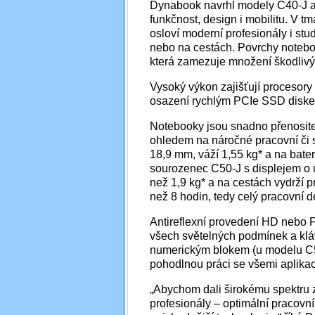
Dynabook navrhl modely C40-J a 
funkčnost, design i mobilitu. V 
osloví moderní profesionály i stu
nebo na cestách. Povrchy noteboo
která zamezuje množení škodlivýc
Vysoký výkon zajišťují procesor
osazení rychlým PCIe SSD diske
Notebooky jsou snadno přenosite
ohledem na náročné pracovní či s
18,9 mm, váží 1,55 kg* a na bater
sourozenec C50-J s displejem o 
než 1,9 kg* a na cestách vydrží p
než 8 hodin, tedy celý pracovní d
Antireflexní provedení HD nebo F
všech světelných podmínek a klá
numerickým blokem (u modelu C5
pohodlnou práci se všemi aplika
„Abychom dali širokému spektru 
profesionály – optimální pracovn