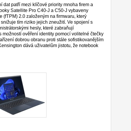
dat patří mezi klíčové priority mnoha firem a
ebooky Satellite Pro C40-J a C50-J vybaveny
 (fTPM) 2.0 založeným na firmwaru, který
nižuje tím riziko jejich zneužití. Ve spojení s
istrátorskými hesly, které zabraňují
 možností ověření identity pomocí volitelné čtečky
ařízení dobrou obranu proti stále sofistikovanějším
ensington dává uživatelům jistotu, že notebook