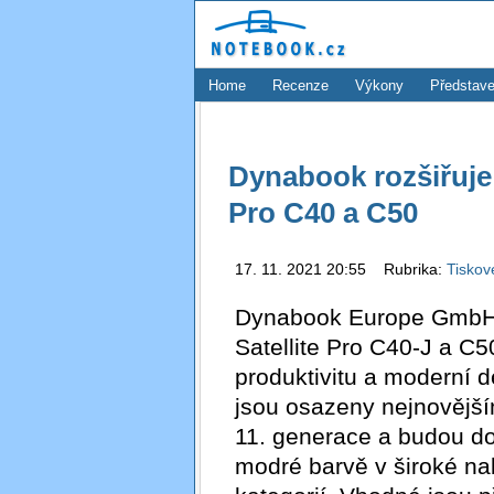
Home
Recenze
Výkony
Představe
Dynabook rozšiřuje
Pro C40 a C50
17. 11. 2021 20:55 Rubrika:
Tiskov
Dynabook Europe GmbH 
Satellite Pro C40-J a C5
produktivitu a moderní 
jsou osazeny nejnovější
11. generace a budou do
modré barvě v široké na