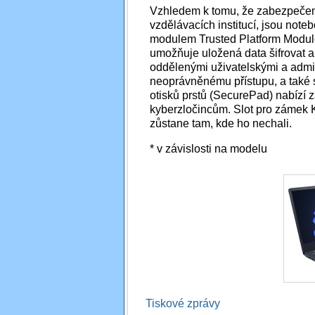
Vzhledem k tomu, že zabezpečení 
vzdělávacích institucí, jsou not
modulem Trusted Platform Module
umožňuje uložená data šifrovat a s
oddělenými uživatelskými a admin
neoprávněnému přístupu, a také s
otisků prstů (SecurePad) nabízí z
kyberzločincům. Slot pro zámek K
zůstane tam, kde ho nechali.
* v závislosti na modelu
Tiskové zprávy