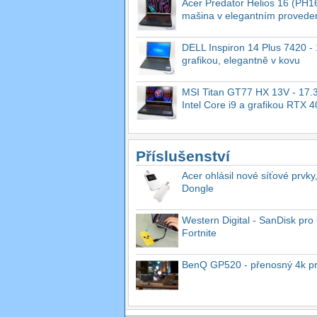
Acer Predator Helios 16 (PH16
mašina v elegantním provede
DELL Inspiron 14 Plus 7420 - 1
grafikou, elegantně v kovu
MSI Titan GT77 HX 13V - 17.3
Intel Core i9 a grafikou RTX 
Příslušenství
Acer ohlásil nové síťové prvky
Dongle
Western Digital - SanDisk pro 
Fortnite
BenQ GP520 - přenosný 4k proj