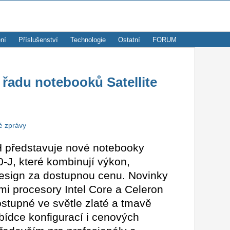
ní
Příslušenství
Technologie
Ostatní
FORUM
 řadu notebooků Satellite
é zprávy
představuje nové notebooky
0-J, které kombinují výkon,
design za dostupnou cenu. Novinky
mi procesory Intel Core a Celeron
stupné ve světle zlaté a tmavě
bídce konfigurací i cenových