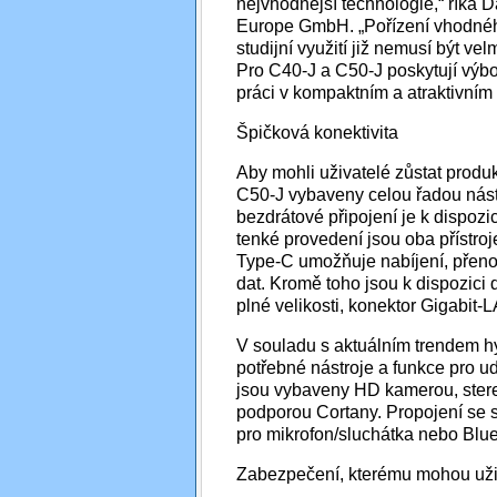
nejvhodnější technologie,“ říká
Europe GmbH. „Pořízení vhodnéh
studijní využití již nemusí být ve
Pro C40-J a C50-J poskytují výb
práci v kompaktním a atraktivním
Špičková konektivita
Aby mohli uživatelé zůstat produ
C50-J vybaveny celou řadou nástr
bezdrátové připojení je k dispozi
tenké provedení jsou oba přístro
Type-C umožňuje nabíjení, přenos
dat. Kromě toho jsou k dispozici 
plné velikosti, konektor Gigabit-
V souladu s aktuálním trendem h
potřebné nástroje a funkce pro u
jsou vybaveny HD kamerou, ster
podporou Cortany. Propojení se 
pro mikrofon/sluchátka nebo Blue
Zabezpečení, kterému mohou uži