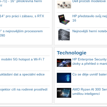
-71) - 16'' plnokrevná herní
Dell pročistí modelové
ní
4'' pro práci i zábavu, s RTX
HP představilo svůj n
16
'' s nejnovějším procesorem
Nejnovější herní not
4090
Technologie
, mobilní 5G hotspot a Wi-Fi 7
HP Enterprise Security
útoky a přehled o mani
ukládání dat a speciální edice
Co se děje uvnitř bate
ektor cílí na rodinné prostředí
AMD Ryzen AI 300 Seri
umělou inteligencí