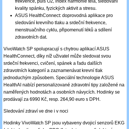
frekvence, puls O2, index harmonie těla, sledování
kvality spánku, fyzických aktivit a stresu.
ASUS HealthConnect: doprovodná aplikace pro
sledování krevního tlaku a srdeční frekvence,
menstruačního cyklu, připomenutí léků a sdílení
zdravotních dat.
VivoWatch SP spolupracují s chytrou aplikací ASUS
HealthConnect, díky níž uživatel může sledovat svou
srdeční frekvenci, cvičení, spánek a řadu dalších
zdravotních kategorií a zaznamenávat krevní tlak
jednoduchým způsobem. Speciální technologie ASUS
HealthAI nabízí personalizované zdravotní tipy založené na
naměřených hodnotách a osobních návycích. Hodinky se
prodávají za 6990 Kč, resp. 264,90 euro s DPH.
Sledování zdraví ve dne i v noci
Hodinky VivoWatch SP jsou vybaveny dvojicí senzorů EKG