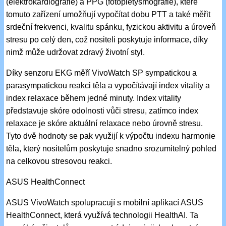
(elektrokardiografie) a PPG (fotopletysmografie), které
tomuto zařízení umožňují vypočítat dobu PTT a také měřit
srdeční frekvenci, kvalitu spánku, fyzickou aktivitu a úroveň
stresu po celý den, což nositeli poskytuje informace, díky
nimž může udržovat zdravý životní styl.
Díky senzoru EKG měří VivoWatch SP sympatickou a
parasympatickou reakci těla a vypočítávají index vitality a
index relaxace během jedné minuty. Index vitality
představuje skóre odolnosti vůči stresu, zatímco index
relaxace je skóre aktuální relaxace nebo úrovně stresu.
Tyto dvě hodnoty se pak využijí k výpočtu indexu harmonie
těla, který nositelům poskytuje snadno srozumitelný pohled
na celkovou stresovou reakci.
ASUS HealthConnect
ASUS VivoWatch spolupracují s mobilní aplikací ASUS
HealthConnect, která využívá technologii HealthAI. Ta