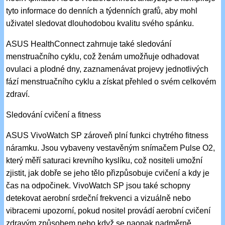
tyto informace do denních a týdenních grafů, aby mohl
uživatel sledovat dlouhodobou kvalitu svého spánku.
ASUS HealthConnect zahrnuje také sledování
menstruačního cyklu, což ženám umožňuje odhadovat
ovulaci a plodné dny, zaznamenávat projevy jednotlivých
fází menstruačního cyklu a získat přehled o svém celkovém
zdraví.
Sledování cvičení a fitness
ASUS VivoWatch SP zároveň plní funkci chytrého fitness
náramku. Jsou vybaveny vestavěným snímačem Pulse O2,
který měří saturaci krevního kyslíku, což nositeli umožní
zjistit, jak dobře se jeho tělo přizpůsobuje cvičení a kdy je
čas na odpočinek. VivoWatch SP jsou také schopny
detekovat aerobní srdeční frekvenci a vizuálně nebo
vibracemi upozorní, pokud nositel provádí aerobní cvičení
zdravým způsobem nebo když se naopak nadměrně