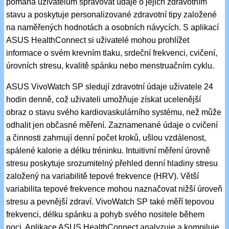
pomáhá uživatelům spravovat údaje o jejich zdravotním
stavu a poskytuje personalizované zdravotní tipy založené
na naměřených hodnotách a osobních návycích. S aplikací
ASUS HealthConnect si uživatelé mohou prohlížet
informace o svém krevním tlaku, srdeční frekvenci, cvičení,
úrovních stresu, kvalitě spánku nebo menstruačním cyklu.
ASUS VivoWatch SP sledují zdravotní údaje uživatele 24
hodin denně, což uživateli umožňuje získat ucelenější
obraz o stavu svého kardiovaskulárního systému, než může
odhalit jen občasné měření. Zaznamenané údaje o cvičení
a činnosti zahrnují denní počet kroků, ušlou vzdálenost,
spálené kalorie a délku tréninku. Intuitivní měření úrovně
stresu poskytuje srozumitelný přehled denní hladiny stresu
založený na variabilitě tepové frekvence (HRV). Větší
variabilita tepové frekvence mohou naznačovat nižší úroveň
stresu a pevnější zdraví. VivoWatch SP také měří tepovou
frekvenci, délku spánku a pohyb svého nositele během
noci. Aplikace ASUS HealthConnect analyzuje a kompiluje