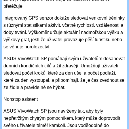
přetěžuje.
Integrovaný GPS senzor dokáže sledovat venkovní tréninky
s různými statistikami aktivit, včetně rychlosti, vzdálenosti a
doby trvání. Výškoměr určuje aktuální nadmořskou výšku a
výškový graf, jestliže uživatel provozuje pěší turistiku nebo
se věnuje horolezectví.
ASUS VivoWatch SP pomáhají svým uživatelům dosahovat
denních kondičních cílů a žít zdravěji. Umožňují uživateli
sledovat počet kroků, které za den ušel a počet podlaží,
které za den vystoupal, a připomínají, že je čas zvednout se
ze židle a pravidelně se hýbat.
Nonstop asistent
ASUS VivoWatch SP jsou navrženy tak, aby byly
nepřetržitým chytrým pomocníkem, který může doprovodit
svého uživatele téměř kamkoli. Jsou voděodolné do