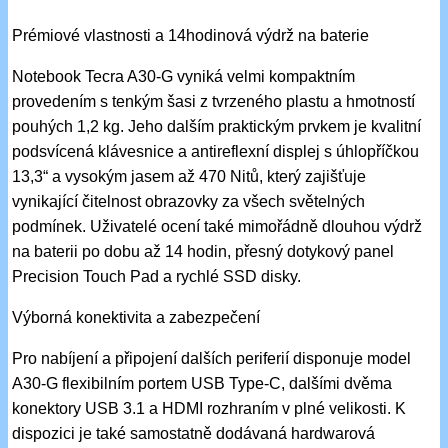
Prémiové vlastnosti a 14hodinová výdrž na baterie
Notebook Tecra A30-G vyniká velmi kompaktním
provedením s tenkým šasi z tvrzeného plastu a hmotností
pouhých 1,2 kg. Jeho dalším praktickým prvkem je kvalitní
podsvícená klávesnice a antireflexní displej s úhlopříčkou
13,3“ a vysokým jasem až 470 Nitů, který zajišťuje
vynikající čitelnost obrazovky za všech světelných
podmínek. Uživatelé ocení také mimořádně dlouhou výdrž
na baterii po dobu až 14 hodin, přesný dotykový panel
Precision Touch Pad a rychlé SSD disky.
Výborná konektivita a zabezpečení
Pro nabíjení a připojení dalších periferií disponuje model
A30-G flexibilním portem USB Type-C, dalšími dvěma
konektory USB 3.1 a HDMI rozhraním v plné velikosti. K
dispozici je také samostatně dodávaná hardwarová