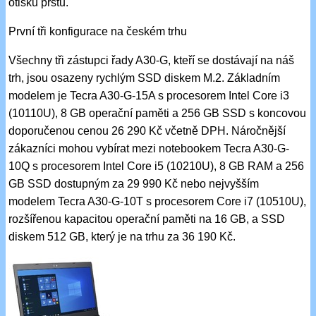
otisků prstů.
První tři konfigurace na českém trhu
Všechny tři zástupci řady A30-G, kteří se dostávají na náš
trh, jsou osazeny rychlým SSD diskem M.2. Základním
modelem je Tecra A30-G-15A s procesorem Intel Core i3
(10110U), 8 GB operační paměti a 256 GB SSD s koncovou
doporučenou cenou 26 290 Kč včetně DPH. Náročnější
zákazníci mohou vybírat mezi notebookem Tecra A30-G-
10Q s procesorem Intel Core i5 (10210U), 8 GB RAM a 256
GB SSD dostupným za 29 990 Kč nebo nejvyšším
modelem Tecra A30-G-10T s procesorem Core i7 (10510U),
rozšířenou kapacitou operační paměti na 16 GB, a SSD
diskem 512 GB, který je na trhu za 36 190 Kč.