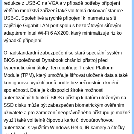
redukce z USB-C na VGA a v případě potřeby připojení
většího množství zařízení také volitelná dokovací stanice
USB-C. Spolehlivé a rychlé připojení k internetu a síti
zajišťuje Gigabit LAN port spolu s bezdrátovým síťovým
adaptérem Intel Wi-Fi 6 AX200, který minimalizuje riziko
výpadků připojení.
O nadstandardní zabezpečení se stará speciální systém
BIOS společnosti Dynabook chránící přístroj před
kybernetickými útoky. Ten doplňuje Trusted Platform
Module (TPM), který umožňuje šifrovat uložená data a také
konfigurovat využití portů podle bezpečnostních kritérií
společnosti. Dále je k dispozici široké možnosti
autentizačních funkcí. BIOS i přístup k datům uloženým na
SSD disku může být zabezpečen biometrickým ověřením
uživatele a pro zamezení neoprávněného přístupu je možné
využít také volitelně čipovou kartu či dvouúrovňovou
autentizaci s využitím Windows Hello, IR kamery a čtečky