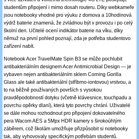
studentům připojení i mimo dosah routeru. Díky webkameře
jsou notebooky vhodné pro výuku z domova a 10hodinová
výdrž baterie znamená, že zvládnou být v provozu i po celý
školní den. Učitelé ocení indikátor baterie na víku, díky
němuž na první pohled poznají, zda je potřeba studentovo
zařízení nabít.
Notebook Acer TravelMate Spin B3 se může pochlubit
antibakteriálním designem Acer Antimicrobial Design — je
vybaven nejen antibakteriálním sklem Corning Gorilla
Glass ale také antibakteriální (stříbrno-iontovou) vrstvou, a
to na běžně používaných površích s vysokou
pravděpodobností dotyku (včetně klávesnice, touchpadu a
povrchu opěrky dlaní), která tyto povrchy chrání. Uživatelé
se dále mohou rozhodnout pro připojení dokovatelného
pera Wacom AES a 5Mpx HDR kamery s širokoúhlým
záběrem, což školám umožňuje přizpůsobit si notebooky
tak, aby vyhovovaly specifickým potřebám studentů.