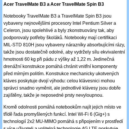
Acer TravelMate B3 a Acer TravelMate Spin B3
Notebooky TravelMate B3 a TravelMate Spin B3 jsou
vybaveny nejnovějšími procesory Intel Pentium Silver a
Celeron, jsou spolehlivé a byly zkonstruovány tak, aby
podporovaly potřeby školáků. Notebooky mají certifikaci
MIL-STD 810H jsou vybaveny nárazníky absorbujícími rázy,
takže jsou dostatečně odolné, aby vydržely sílu ekvivalentní
hmotnosti 60 kg při pádu z výšky až 1,22 m. Jedinečná
drenážní konstrukce pomáhá chránit vnitřní komponenty
před mírným politím. Konstrukce mechanicky ukotvených
kláves poskytuje dvojí výhodu: celou klávesnici mohou
správci snadno vyměnit, ale jednotlivé klávesy jsou dobře
zajištěny, takže je neposedné prsty nevyloupnou.
Kromě odolnosti pomáhá notebookům najít jejich místo ve
třídě řada promyšlených funkcí. Intel Wi-Fi 6 (Gig+) s
technologií 2x2 MU-MIMO pomáhá s připojením v prostředí
s více uživateli a volitelná technologie 4G LTE poskytuje