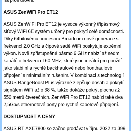
na profi úrovni.
ASUS ZenWiFi Pro ET12
ASUS ZenWiFi Pro ET12 je vysoce výkonný třípásmový
síťový WiFi 6E systém určený pro pokrytí celé domácnosti.
Díky 64bitovému procesoru Broadcom nové generace s
frekvencí 2,0 GHz a čipové sadě WiFi poskytuje extrémní
výkon. Nově zpřístupněné pásmo 6 GHz nabízí až sedm
kanálů o frekvenci 160 MHz, které jsou ideální pro použití
jako stabilní a rychlé backhaulové nebo fronthaulové
připojení s minimálním rušením. V kombinaci s technologií
ASUS RangeBoost Plus výrazně zlepšuje dosah a pokrytí
signálem WiFi až o 38 %, takže dokáže pokrýt plochu až
550 metrů čtverečních. ZenWiFi Pro ET12 nabízí také dva
2,5Gb/s ethernetové porty pro rychlé kabelové připojení.
DOSTUPNOST A CENY
ASUS RT-AXE7800 se začne prodávat v říjnu 2022 za 399