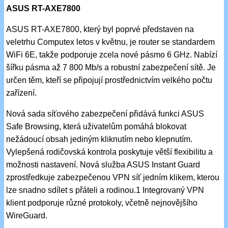
ASUS RT-AXE7800
ASUS RT-AXE7800, který byl poprvé představen na
veletrhu Computex letos v květnu, je router se standardem
WiFi 6E, takže podporuje zcela nové pásmo 6 GHz. Nabízí
šířku pásma až 7 800 Mb/s a robustní zabezpečení sítě. Je
určen těm, kteří se připojují prostřednictvím velkého počtu
zařízení.
Nová sada síťového zabezpečení přidává funkci ASUS
Safe Browsing, která uživatelům pomáhá blokovat
nežádoucí obsah jediným kliknutím nebo klepnutím.
Vylepšená rodičovská kontrola poskytuje větší flexibilitu a
možnosti nastavení. Nová služba ASUS Instant Guard
zprostředkuje zabezpečenou VPN síť jedním klikem, kterou
lze snadno sdílet s přáteli a rodinou.1 Integrovaný VPN
klient podporuje různé protokoly, včetně nejnovějšího
WireGuard.