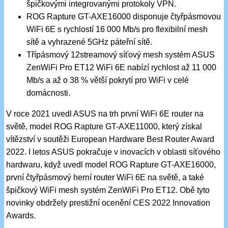
špičkovými integrovanými protokoly VPN.
ROG Rapture GT-AXE16000 disponuje čtyřpásmovou
WiFi 6E s rychlostí 16 000 Mb/s pro flexibilní mesh
sítě a vyhrazené 5GHz páteřní sítě.
Třípásmový 12streamový síťový mesh systém ASUS
ZenWiFi Pro ET12 WiFi 6E nabízí rychlost až 11 000
Mb/s a až o 38 % větší pokrytí pro WiFi v celé
domácnosti.
V roce 2021 uvedl ASUS na trh první WiFi 6E router na
světě, model ROG Rapture GT-AXE11000, který získal
vítězství v soutěži European Hardware Best Router Award
2022. I letos ASUS pokračuje v inovacích v oblasti síťového
hardwaru, když uvedl model ROG Rapture GT-AXE16000,
první čtyřpásmový herní router WiFi 6E na světě, a také
špičkový WiFi mesh systém ZenWiFi Pro ET12. Obě tyto
novinky obdržely prestižní ocenění CES 2022 Innovation
Awards.