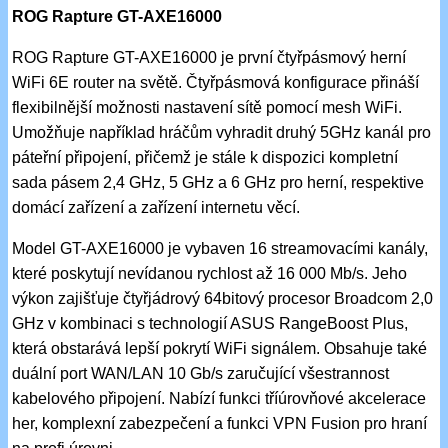
ROG Rapture GT-AXE16000
ROG Rapture GT-AXE16000 je první čtyřpásmový herní
WiFi 6E router na světě. Čtyřpásmová konfigurace přináší
flexibilnější možnosti nastavení sítě pomocí mesh WiFi.
Umožňuje například hráčům vyhradit druhý 5GHz kanál pro
páteřní připojení, přičemž je stále k dispozici kompletní
sada pásem 2,4 GHz, 5 GHz a 6 GHz pro herní, respektive
domácí zařízení a zařízení internetu věcí.
Model GT-AXE16000 je vybaven 16 streamovacími kanály,
které poskytují nevídanou rychlost až 16 000 Mb/s. Jeho
výkon zajišťuje čtyřjádrový 64bitový procesor Broadcom 2,0
GHz v kombinaci s technologií ASUS RangeBoost Plus,
která obstarává lepší pokrytí WiFi signálem. Obsahuje také
duální port WAN/LAN 10 Gb/s zaručující všestrannost
kabelového připojení. Nabízí funkci tříúrovňové akcelerace
her, komplexní zabezpečení a funkci VPN Fusion pro hraní