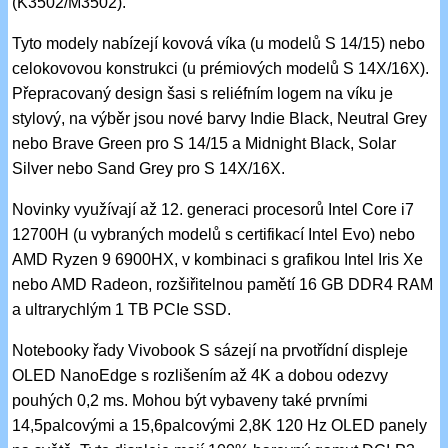
(K3502/M3502).
Tyto modely nabízejí kovová víka (u modelů S 14/15) nebo
celokovovou konstrukci (u prémiových modelů S 14X/16X).
Přepracovaný design šasi s reliéfním logem na víku je
stylový, na výběr jsou nové barvy Indie Black, Neutral Grey
nebo Brave Green pro S 14/15 a Midnight Black, Solar
Silver nebo Sand Grey pro S 14X/16X.
Novinky využívají až 12. generaci procesorů Intel Core i7
12700H (u vybraných modelů s certifikací Intel Evo) nebo
AMD Ryzen 9 6900HX, v kombinaci s grafikou Intel Iris Xe
nebo AMD Radeon, rozšiřitelnou pamětí 16 GB DDR4 RAM
a ultrarychlým 1 TB PCIe SSD.
Notebooky řady Vivobook S sázejí na prvotřídní displeje
OLED NanoEdge s rozlišením až 4K a dobou odezvy
pouhých 0,2 ms. Mohou být vybaveny také prvními
14,5palcovými a 15,6palcovými 2,8K 120 Hz OLED panely