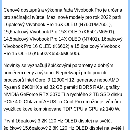
Cenově dostupná a výkonná řada Vivobook Pro je určena
pro začínající tvůrce. Mezi nové modely pro rok 2022 patří
16palcový Vivobook Pro 16X OLED (N7601/M7601),
15,6palcový Vivobook Pro 15X OLED (K6501/M6501),
14,5palcový Vivobook Pro 14X OLED (N7401), 16palcový
Vivobook Pro 16 OLED (K6602) a 15,6palcový Vivobook
Pro 15 OLED (K6502/K6500/M6500).
Novinky se vyznačují špičkovými parametry a dobrým
poměrem ceny a výkonu. Nepřekvapí proto použití
procesorů Intel Core i9 12900H 12. generace nebo AMD
Ryzen 9 6900HX s až 32 GB paměti DDR5 RAM, grafiky
NVIDIA GeForce RTX 3070 Ti a rychlého 2 TB SSD disku
PCIe 4.0. Chlazení ASUS IceCool Pro umožňuje tvůrcům
využít celkové kombinované TDP CPU a GPU až 140 W.
První 16palcový 3,2K 120 Hz OLED displej na světě,
špičkový 15,6palcový 2,8K 120 Hz OLED displej na světě i