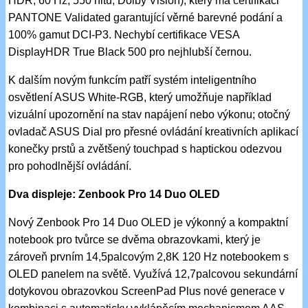
HDR, 60 Hz, 550 nitů, Dolby Vision), který má certifikaci
PANTONE Validated garantující věrné barevné podání a
100% gamut DCI-P3. Nechybí certifikace VESA
DisplayHDR True Black 500 pro nejhlubší černou.
K dalším novým funkcím patří systém inteligentního
osvětlení ASUS White-RGB, který umožňuje například
vizuální upozornění na stav napájení nebo výkonu; otočný
ovladač ASUS Dial pro přesné ovládání kreativních aplikací
konečky prstů a zvětšený touchpad s haptickou odezvou
pro pohodlnější ovládání.
Dva displeje: Zenbook Pro 14 Duo OLED
Nový Zenbook Pro 14 Duo OLED je výkonný a kompaktní
notebook pro tvůrce se dvěma obrazovkami, který je
zároveň prvním 14,5palcovým 2,8K 120 Hz notebookem s
OLED panelem na světě. Využívá 12,7palcovou sekundární
dotykovou obrazovkou ScreenPad Plus nové generace v