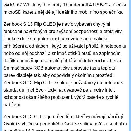
výdrží 67 Wh, tři rychlé porty Thunderbolt 4 USB-C a čtečka
microSD karet z něj dělají ideálního mobilního společníka.
Zenbook S 13 Flip OLED je navíc vybaven chytrými
funkcemi navrženými pro zvýšení bezpečnosti a efektivity.
Funkce detekce přítomnosti umožňuje automatické
přihlášení a odhlášení, když se uživatel přiblíží k notebooku
nebo od něj odchází, a snímač otisků prstů na zapínacím
tlačítku umožňuje okamžité přihlášení dotykem bez hesla.
Snímač barev RGB automaticky upravuje jas a teplotu
barev displeje tak, aby odpovídaly okolnímu prostředí.
Zenbook S 13 Flip OLED splňuje požadavky na notebook
standardu Intel Evo - tedy hardwarové parametry Intel,
schopnost okamžitého probuzení, výdrž baterie a rychlé
nabíjení.
Zenbook S 13 OLED je určen těm, kteří vyznávají náročný
životní styl. Do supertenkého šasi ze slitiny hořčíku a hliníku