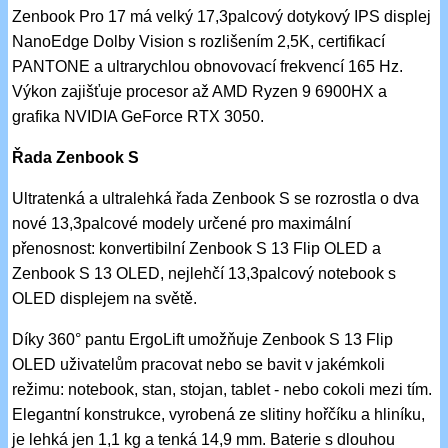
Zenbook Pro 17 má velký 17,3palcový dotykový IPS displej
NanoEdge Dolby Vision s rozlišením 2,5K, certifikací
PANTONE a ultrarychlou obnovovací frekvencí 165 Hz.
Výkon zajišťuje procesor až AMD Ryzen 9 6900HX a
grafika NVIDIA GeForce RTX 3050.
Řada Zenbook S
Ultratenká a ultralehká řada Zenbook S se rozrostla o dva
nové 13,3palcové modely určené pro maximální
přenosnost: konvertibilní Zenbook S 13 Flip OLED a
Zenbook S 13 OLED, nejlehčí 13,3palcový notebook s
OLED displejem na světě.
Díky 360° pantu ErgoLift umožňuje Zenbook S 13 Flip
OLED uživatelům pracovat nebo se bavit v jakémkoli
režimu: notebook, stan, stojan, tablet - nebo cokoli mezi tím.
Elegantní konstrukce, vyrobená ze slitiny hořčíku a hliníku,
je lehká jen 1,1 kg a tenká 14,9 mm. Baterie s dlouhou