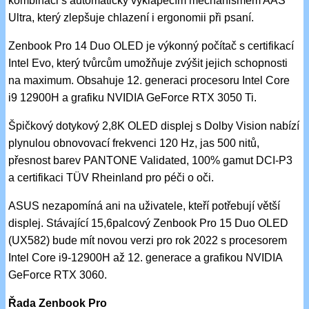
kombinaci s automaticky vyklápěcím mechanismem AAS
Ultra, který zlepšuje chlazení i ergonomii při psaní.
Zenbook Pro 14 Duo OLED je výkonný počítač s certifikací
Intel Evo, který tvůrcům umožňuje zvýšit jejich schopnosti
na maximum. Obsahuje 12. generaci procesoru Intel Core
i9 12900H a grafiku NVIDIA GeForce RTX 3050 Ti.
Špičkový dotykový 2,8K OLED displej s Dolby Vision nabízí
plynulou obnovovací frekvenci 120 Hz, jas 500 nitů,
přesnost barev PANTONE Validated, 100% gamut DCI-P3
a certifikaci TÜV Rheinland pro péči o oči.
ASUS nezapomíná ani na uživatele, kteří potřebují větší
displej. Stávající 15,6palcový Zenbook Pro 15 Duo OLED
(UX582) bude mít novou verzi pro rok 2022 s procesorem
Intel Core i9-12900H až 12. generace a grafikou NVIDIA
GeForce RTX 3060.
Řada Zenbook Pro