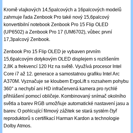
Kromě vlajkových 14,5palcových a 16palcových modelů
zahrnuje řada Zenbook Pro také nový 15,6palcový
konvertibilní notebook Zenbook Pro 15 Flip OLED
(UP6502) a Zenbook Pro 17 (UM6702), vůbec první
17,3palcový Zenbook.
Zenbook Pro 15 Flip OLED je vybaven prvním
15,6palcovým dotykovým OLED displejem s rozlišením
2,8K a frekvencí 120 Hz na světě. Využívá procesor Intel
Core i7 až 12. generace a samostatnou grafiku Intel Arc
A370M. Vyznačuje se kloubem ErgoLift s rozsahem pohybu
360° a nechybí ani HD infračervená kamera pro rychlé
přihlášení pomocí obličeje. Kombinovaný snímač okolního
světla a barev RGB umožňuje automatické nastavení jasu a
barev. O pohlcující filmový zážitek se stará systém čtyř
reproduktorů s certifikací Harman Kardon a technologie
Dolby Atmos.