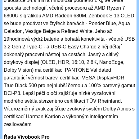
o tloušťce 14,9 mm a hmotnosti pouhého 1 kg se vešla
spousta technologií, včetně procesoru až AMD Ryzen 7
6800U s grafikou AMD Radeon 680M. Zenbook S 13 OLED
se bude prodávat ve čtyřech barvách - Ponder Blue, Aqua
Celadon, Vestige Beige a Refined White. Jeho až
19hodinová výdrž baterie a bohatá konektivita - včetně USB
3.2 Gen 2 Type-C - a USB-C Easy Charge z něj dělají
dokonalý pracovní nástroj na cestách. Jasný a citlivý
dotykový displej (OLED, HDR, 16:10, 2,8K, NanoEdge,
Dolby Vision) má certifikaci PANTONE Validated
garantující věrnost barev, certifikaci VESA DisplayHDR
True Black 500 pro nejhlubší černou a 100% barevný gamut
DCI-P3. Lepší péči o oči zajišťuje nízké vyzařování
modrého světla stvrzeného certifikací TÜV Rheinland.
Vícerozměrný zvuk zajišťuje zvukový systém Dolby Atmos s
certifikací Harman Kardon a výkonným inteligentním
zesilovačem.
Řada Vivobook Pro