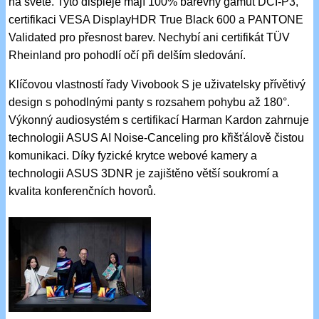
na světě. Tyto displeje mají 100% barevný gamut DCI-P3,
certifikaci VESA DisplayHDR True Black 600 a PANTONE
Validated pro přesnost barev. Nechybí ani certifikát TÜV
Rheinland pro pohodlí očí při delším sledování.
Klíčovou vlastností řady Vivobook S je uživatelsky přívětivý
design s pohodlnými panty s rozsahem pohybu až 180°.
Výkonný audiosystém s certifikací Harman Kardon zahrnuje
technologii ASUS AI Noise-Canceling pro křišťálově čistou
komunikaci. Díky fyzické krytce webové kamery a
technologii ASUS 3DNR je zajištěno větší soukromí a
kvalita konferenčních hovorů.