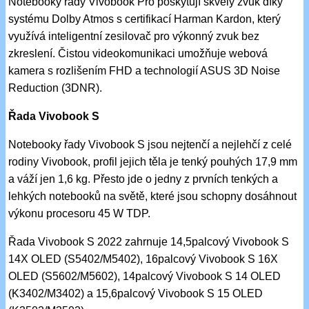
Notebooky řady Vivobook Pro poskytují skvělý zvuk díky
systému Dolby Atmos s certifikací Harman Kardon, který
využívá inteligentní zesilovač pro výkonný zvuk bez
zkreslení. Čistou videokomunikaci umožňuje webová
kamera s rozlišením FHD a technologií ASUS 3D Noise
Reduction (3DNR).
Řada Vivobook S
Notebooky řady Vivobook S jsou nejtenčí a nejlehčí z celé
rodiny Vivobook, profil jejich těla je tenký pouhých 17,9 mm
a váží jen 1,6 kg. Přesto jde o jedny z prvních tenkých a
lehkých notebooků na světě, které jsou schopny dosáhnout
výkonu procesoru 45 W TDP.
Řada Vivobook S 2022 zahrnuje 14,5palcový Vivobook S
14X OLED (S5402/M5402), 16palcový Vivobook S 16X
OLED (S5602/M5602), 14palcový Vivobook S 14 OLED
(K3402/M3402) a 15,6palcový Vivobook S 15 OLED