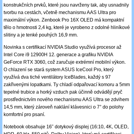
konstrukčních prvků, které jsou navrženy tak, aby usnadnily
tvorbu na cestách, včetně mechanismu AAS Ultra pro
maximální výkon. Zenbook Pro 16X OLED má kompaktní
tělo o hmotnosti 2,4 kg, které je vyrobeno z odolné hliníkové
slitiny a je tenké pouhých 16,9 mm.
Novinka s certifikací NVIDIA Studio využívá procesor až
Intel Core i9 12900H 12. generace a grafiku NVIDIA
GeForce RTX 3060, což zaručuje extrémní mobilní výkon.
O chlazení se stará system ASUS IceCool Pro, který
využívá dva tiché ventilátory IceBlades, každý s 97
zakřivenými lopatkami. Ty chladí odpařovací komoru a 5mm
tepelné trubice a horký vzduch pak účinně odvádějí pryč
prostřednictvím nového mechanismu AAS Ultra se zdvihem
14,5 mm, který zároveň naklání klávesnici o 7° do polohy
komfortní pro psaní.
Notebook obsahuje 16" dotykový displej (16:10, 4K, OLED,