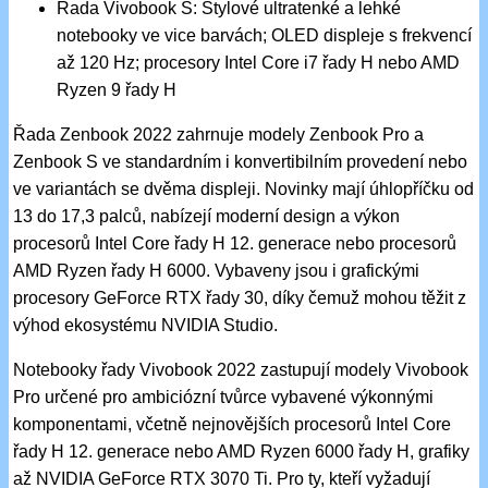
Řada Vivobook S: Stylové ultratenké a lehké
notebooky ve vice barvách; OLED displeje s frekvencí
až 120 Hz; procesory Intel Core i7 řady H nebo AMD
Ryzen 9 řady H
Řada Zenbook 2022 zahrnuje modely Zenbook Pro a
Zenbook S ve standardním i konvertibilním provedení nebo
ve variantách se dvěma displeji. Novinky mají úhlopříčku od
13 do 17,3 palců, nabízejí moderní design a výkon
procesorů Intel Core řady H 12. generace nebo procesorů
AMD Ryzen řady H 6000. Vybaveny jsou i grafickými
procesory GeForce RTX řady 30, díky čemuž mohou těžit z
výhod ekosystému NVIDIA Studio.
Notebooky řady Vivobook 2022 zastupují modely Vivobook
Pro určené pro ambiciózní tvůrce vybavené výkonnými
komponentami, včetně nejnovějších procesorů Intel Core
řady H 12. generace nebo AMD Ryzen 6000 řady H, grafiky
až NVIDIA GeForce RTX 3070 Ti. Pro ty, kteří vyžadují