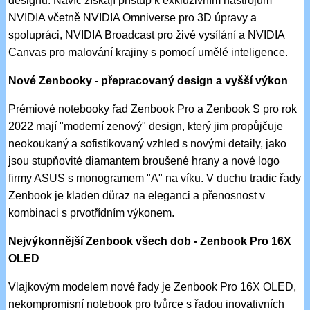
designu. Navíc získají přístup k exkluzivním nástrojům
NVIDIA včetně NVIDIA Omniverse pro 3D úpravy a
spolupráci, NVIDIA Broadcast pro živé vysílání a NVIDIA
Canvas pro malování krajiny s pomocí umělé inteligence.
Nové Zenbooky - přepracovaný design a vyšší výkon
Prémiové notebooky řad Zenbook Pro a Zenbook S pro rok
2022 mají "moderní zenový" design, který jim propůjčuje
neokoukaný a sofistikovaný vzhled s novými detaily, jako
jsou stupňovité diamantem broušené hrany a nové logo
firmy ASUS s monogramem "A" na víku. V duchu tradic řady
Zenbook je kladen důraz na eleganci a přenosnost v
kombinaci s prvotřídním výkonem.
Nejvýkonnější Zenbook všech dob - Zenbook Pro 16X
OLED
Vlajkovým modelem nové řady je Zenbook Pro 16X OLED,
nekompromisní notebook pro tvůrce s řadou inovativních