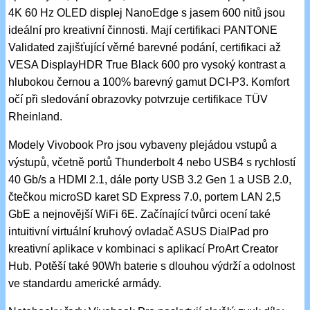
4K 60 Hz OLED displej NanoEdge s jasem 600 nitů jsou
ideální pro kreativní činnosti. Mají certifikaci PANTONE
Validated zajišťující věrné barevné podání, certifikaci až
VESA DisplayHDR True Black 600 pro vysoký kontrast a
hlubokou černou a 100% barevný gamut DCI-P3. Komfort
očí při sledování obrazovky potvrzuje certifikace TÜV
Rheinland.
Modely Vivobook Pro jsou vybaveny plejádou vstupů a
výstupů, včetně portů Thunderbolt 4 nebo USB4 s rychlostí
40 Gb/s a HDMI 2.1, dále porty USB 3.2 Gen 1 a USB 2.0,
čtečkou microSD karet SD Express 7.0, portem LAN 2,5
GbE a nejnovější WiFi 6E. Začínající tvůrci ocení také
intuitivní virtuální kruhový ovladač ASUS DialPad pro
kreativní aplikace v kombinaci s aplikací ProArt Creator
Hub. Potěší také 90Wh baterie s dlouhou výdrží a odolnost
ve standardu americké armády.