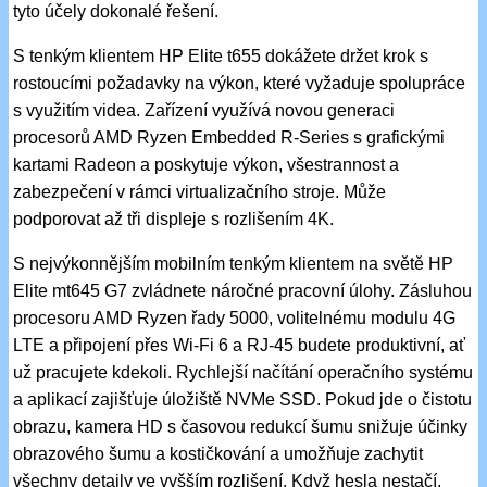
tyto účely dokonalé řešení.
S tenkým klientem HP Elite t655 dokážete držet krok s
rostoucími požadavky na výkon, které vyžaduje spolupráce
s využitím videa. Zařízení využívá novou generaci
procesorů AMD Ryzen Embedded R-Series s grafickými
kartami Radeon a poskytuje výkon, všestrannost a
zabezpečení v rámci virtualizačního stroje. Může
podporovat až tři displeje s rozlišením 4K.
S nejvýkonnějším mobilním tenkým klientem na světě HP
Elite mt645 G7 zvládnete náročné pracovní úlohy. Zásluhou
procesoru AMD Ryzen řady 5000, volitelnému modulu 4G
LTE a připojení přes Wi-Fi 6 a RJ-45 budete produktivní, ať
už pracujete kdekoli. Rychlejší načítání operačního systému
a aplikací zajišťuje úložiště NVMe SSD. Pokud jde o čistotu
obrazu, kamera HD s časovou redukcí šumu snižuje účinky
obrazového šumu a kostičkování a umožňuje zachytit
všechny detaily ve vyšším rozlišení. Když hesla nestačí,