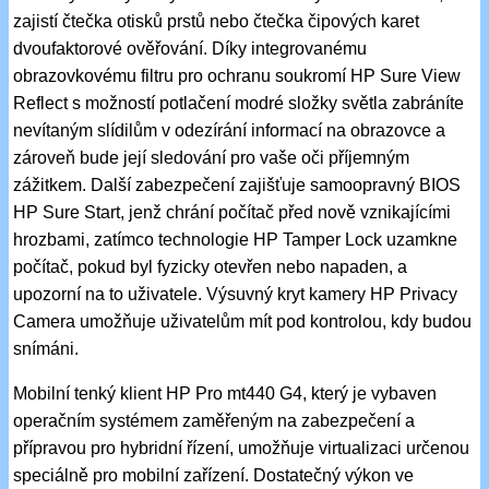
zajistí čtečka otisků prstů nebo čtečka čipových karet
dvoufaktorové ověřování. Díky integrovanému
obrazovkovému filtru pro ochranu soukromí HP Sure View
Reflect s možností potlačení modré složky světla zabráníte
nevítaným slídilům v odezírání informací na obrazovce a
zároveň bude její sledování pro vaše oči příjemným
zážitkem. Další zabezpečení zajišťuje samoopravný BIOS
HP Sure Start, jenž chrání počítač před nově vznikajícími
hrozbami, zatímco technologie HP Tamper Lock uzamkne
počítač, pokud byl fyzicky otevřen nebo napaden, a
upozorní na to uživatele. Výsuvný kryt kamery HP Privacy
Camera umožňuje uživatelům mít pod kontrolou, kdy budou
snímáni.
Mobilní tenký klient HP Pro mt440 G4, který je vybaven
operačním systémem zaměřeným na zabezpečení a
přípravou pro hybridní řízení, umožňuje virtualizaci určenou
speciálně pro mobilní zařízení. Dostatečný výkon ve