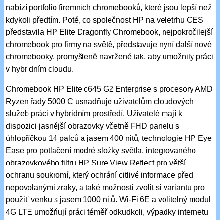
nabízí portfolio firemních chromebooků, které jsou lepší než
kdykoli předtím. Poté, co společnost HP na veletrhu CES
představila HP Elite Dragonfly Chromebook, nejpokročilejší
chromebook pro firmy na světě, představuje nyní další nové
chromebooky, promyšleně navržené tak, aby umožnily práci
v hybridním cloudu.
Chromebook HP Elite c645 G2 Enterprise s procesory AMD
Ryzen řady 5000 C usnadňuje uživatelům cloudových
služeb práci v hybridním prostředí. Uživatelé mají k
dispozici jasnější obrazovky včetně FHD panelu s
úhlopříčkou 14 palců a jasem 400 nitů, technologie HP Eye
Ease pro potlačení modré složky světla, integrovaného
obrazovkového filtru HP Sure View Reflect pro větší
ochranu soukromí, který ochrání citlivé informace před
nepovolanými zraky, a také možnosti zvolit si variantu pro
použití venku s jasem 1000 nitů. Wi-Fi 6E a volitelný modul
4G LTE umožňují práci téměř odkudkoli, výpadky internetu