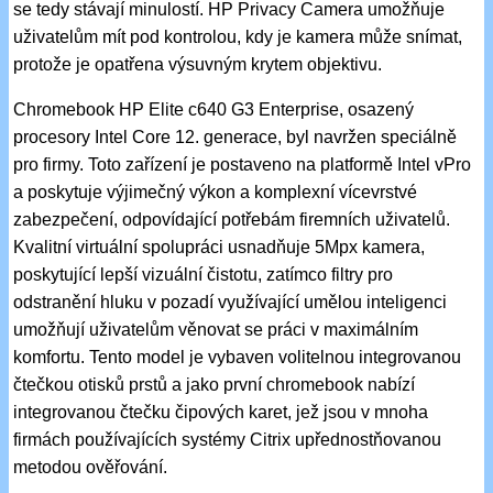
se tedy stávají minulostí. HP Privacy Camera umožňuje
uživatelům mít pod kontrolou, kdy je kamera může snímat,
protože je opatřena výsuvným krytem objektivu.
Chromebook HP Elite c640 G3 Enterprise, osazený
procesory Intel Core 12. generace, byl navržen speciálně
pro firmy. Toto zařízení je postaveno na platformě Intel vPro
a poskytuje výjimečný výkon a komplexní vícevrstvé
zabezpečení, odpovídající potřebám firemních uživatelů.
Kvalitní virtuální spolupráci usnadňuje 5Mpx kamera,
poskytující lepší vizuální čistotu, zatímco filtry pro
odstranění hluku v pozadí využívající umělou inteligenci
umožňují uživatelům věnovat se práci v maximálním
komfortu. Tento model je vybaven volitelnou integrovanou
čtečkou otisků prstů a jako první chromebook nabízí
integrovanou čtečku čipových karet, jež jsou v mnoha
firmách používajících systémy Citrix upřednostňovanou
metodou ověřování.