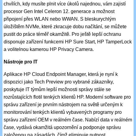
chvílích, kdy musíte plnit více úkolů najednou, vám zajistí
procesor Gen Intel Celeron 12. generace a možnost
připojení přes WLAN nebo WWAN. S bleskurychlým
úložištěm NVMe, které zkracuje dobu načítání, se můžete
pustit do práce téměř okamžitě. Pro ještě lepší ochranu
disponuje zařízení funkcemi HP Sure Start, HP TamperLock
a volitelnou kamerou HP Privacy Camera.
Nástroje pro IT
Aplikace HP Cloud Endpoint Manager, která je nyní k
dispozici jako Tech Preview pro vybrané zákazníky,
poskytuje IT týmům lepší možnosti správy stále se
rozrůstajících flotil tenkých klientů HP. Moderní software pro
správu zařízení je prvním nástrojem na světě určeným k
monitorování tenkých klientů vybavených programy pro
správu zařízení OEM v reálném čase. Nabízí data v reálném
čase, vydává okamžitá upozornění a podporuje správu
založenou na zásadách, čímž eliminuje nutnost