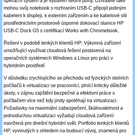
operační systém a je vybaven sedmi porty. Uživatelé také
mohou svůj notebook s rozhraním USB-C připojit jediným
kabelem k displeji, k externím zařízením a ke kabelové síti
prostřednictvím prostorově úsporné dokovací stanice HP
USB-C Dock G5 s certifikací Works with Chromebook.
Řešení v podobě tenkých klientů HP: Výkonná zařízení
umožňující využívat cloudová řešení postavená na
operačních systémech Windows a Linux pro práci v
hybridním prostředí
V důsledku zrychlujícího se přechodu od fyzických stolních
počítačů k virtualizaci se pracovníci, plnící kriticky důležité
úkoly, v zájmu zajištění bezpečné a efektivní práce s
počítačem více než kdy jindy spoléhají na virtualizaci.
Požadavky na maximální zabezpečení, škálovatelnost a
jednoduchou virtualizaci vyžadují cloudová zařízení
navržená pro dnešní hybridní svět. Portfolio tenkých klientů
HP, vyvinutých s ohledem na budoucí vývoj, znamená pro