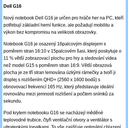
Dell G16
Nový notebook Dell G16 je určen pro hráče her na PC, kteří
potřebují základní herní funkce, ale požadují mobilitu a
výkon bez kompromisu na velikosti obrazovky.
Notebook G16 je osazený 16palcovým displejem s
poměrem stran 16:10 v 15palcovém šasi, který poskytuje o
11 % větší zobrazovací plochu pro hry a sledování videa
než model G15 s poměrem stran 16:9. Větší obrazová
plocha je ze tří stran lemována úzkými rámečky a tvoří ji
displej s rozlišením QHD+ (2560 x 1600 bodů) s
obnovovací frekvencí 165 Hz, který představuje ideální
rovnováhu mezi jemností rozlišení a počtem snímků za
sekundu.
Pod krytem notebooku G16 se nacházejí měděné
teplovodné trubice, čtyři ventilační otvory a ventilátor s
ultratenkými lopatkami. To vše zajišťuje optimální chlazení