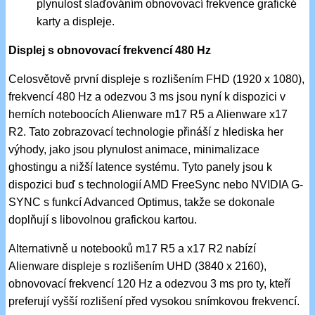
plynulost slaďováním obnovovací frekvence grafické
karty a displeje.
Displej s obnovovací frekvencí 480 Hz
Celosvětově první displeje s rozlišením FHD (1920 x 1080),
frekvencí 480 Hz a odezvou 3 ms jsou nyní k dispozici v
herních noteboocích Alienware m17 R5 a Alienware x17
R2. Tato zobrazovací technologie přináší z hlediska her
výhody, jako jsou plynulost animace, minimalizace
ghostingu a nižší latence systému. Tyto panely jsou k
dispozici buď s technologií AMD FreeSync nebo NVIDIA G-
SYNC s funkcí Advanced Optimus, takže se dokonale
doplňují s libovolnou grafickou kartou.
Alternativně u notebooků m17 R5 a x17 R2 nabízí
Alienware displeje s rozlišením UHD (3840 x 2160),
obnovovací frekvencí 120 Hz a odezvou 3 ms pro ty, kteří
preferují vyšší rozlišení před vysokou snímkovou frekvencí.