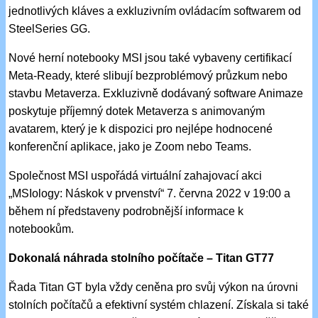
jednotlivých kláves a exkluzivním ovládacím softwarem od
SteelSeries GG.
Nové herní notebooky MSI jsou také vybaveny certifikací
Meta-Ready, které slibují bezproblémový průzkum nebo
stavbu Metaverza. Exkluzivně dodávaný software Animaze
poskytuje příjemný dotek Metaverza s animovaným
avatarem, který je k dispozici pro nejlépe hodnocené
konferenční aplikace, jako je Zoom nebo Teams.
Společnost MSI uspořádá virtuální zahajovací akci
„MSIology: Náskok v prvenství“ 7. června 2022 v 19:00 a
během ní představeny podrobnější informace k
notebookům.
Dokonalá náhrada stolního počítače – Titan GT77
Řada Titan GT byla vždy ceněna pro svůj výkon na úrovni
stolních počítačů a efektivní systém chlazení. Získala si také