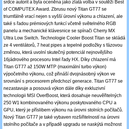
srdce autorit a byla oceněna jako zlatá volba v soutěži Best
of COMPUTEX Award. Zbrusu nový Titan GT77 se
triumfálně vrací nejen s vyšší úrovní výkonu a chlazení, ale
také s řadou prémiových funkcí včetně světelného RGB
panelu a mechanické klávesnice se spínači Cherry MX
Ultra Low Switch. Technologie Cooler Boost Titan se skládá
ze 4 ventilátorů, 7 heat pipes a tepelné podložky s fázovou
změnou, která uvolní skutečný potenciál nejnovějšího
16jádrového procesoru Intel řady HX. Díky chlazení má
Titan GT77 až 150W MTP (maximální turbo výkon)
výpočetního výkonu, což přináší dvojnásobný výkon ve
srovnání s procesorem předchozí generace. Titan GT77 se
nezastavuje a posouvá výkon dále díky exkluzivní
technologii MSI OverBoost, která dosahuje neuvěřitelných
250 W1 kombinovaného výkonu poskytovaného CPU a
GPU, který je příslibem výkonu na úrovni stolních počítačů.
Nový Titan GT77 je také vybaven rozšiřitelností na úrovni
stolního počítače a v případě upgradu se naskýtá možnost