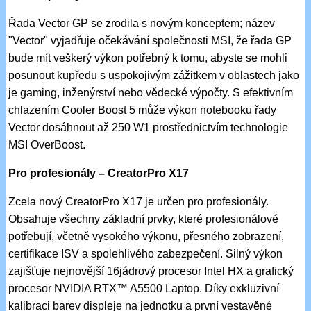
Řada Vector GP se zrodila s novým konceptem; název
"Vector" vyjadřuje očekávání společnosti MSI, že řada GP
bude mít veškerý výkon potřebný k tomu, abyste se mohli
posunout kupředu s uspokojivým zážitkem v oblastech jako
je gaming, inženýrství nebo vědecké výpočty. S efektivním
chlazením Cooler Boost 5 může výkon notebooku řady
Vector dosáhnout až 250 W1 prostřednictvím technologie
MSI OverBoost.
Pro profesionály – CreatorPro X17
Zcela nový CreatorPro X17 je určen pro profesionály.
Obsahuje všechny základní prvky, které profesionálové
potřebují, včetně vysokého výkonu, přesného zobrazení,
certifikace ISV a spolehlivého zabezpečení. Silný výkon
zajišťuje nejnovější 16jádrový procesor Intel HX a grafický
procesor NVIDIA RTX™ A5500 Laptop. Díky exkluzivní
kalibraci barev displeje na jednotku a první vestavěné