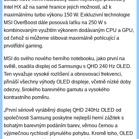
Intel HX až na samé hranice jejich možností, až k
maximálnímu turbo výkonu 150 W. Exkluzivní technologie
MSI OverBoost dále posouvá laťku na 250 W s
kombinovaným využitím výkonem dodávaným CPU a GPU,
od čehož si můžeme slibovat maximálně pohlcující a
prvotřídní gaming.
MSI do svého nového herního notebooku, jako první na
světě, osadila displej od Samsungu s QHD 240 Hz OLED.
Ten vyvažuje vysoké rozlišení a obnovovací frekvenci,
přináší všechny výhody OLED displeje, včetně nízké doby
odezvy, širokého barevného gamutu a vysokého
kontrastního poměru.
„První sériově vyráběný displej QHD 240Hz OLED od
společnosti Samsung poskytne nejlepší herní zážitek s
bohatým barevným podáním barev, věrnou černou a
výjimečnou rychlostí plynulého pohybu. Kromě toho, OLED