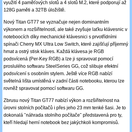
využití 4 paměťových slotů a 4 slotů M.2, které podporují až
128G paměti a 32TB úložiště.
Nový Titan GT77 se vyznačuje nejen dominantním
výkonem a rozšiřitelností, ale také zvyšuje laťku klávesnic v
noteboocích díky mechanické klávesnici s prvotřídními
spínači Cherry MX Ultra Low Switch, které zajišťují příjemný
hmat a ostrý stisk kláves. Každá klávesa je RGB
podsvícená (Per-Key RGB) a lze ji spravovat pomocí
proslulého softwaru SteelSeries GG, což slibuje efektní
podsvícení s osobním stylem. Ještě více RGB nabízí
světelná lišta umístěná v zadní části notebooku, kterou lze
rovněž spravovat pomocí softwaru GG.
Zbrusu nový Titan GT77 nabízí výkon a rozšiřitelnost na
úrovni stolních počítačů i přes jeho 23 mm tenké šasi. Je to
dokonalá "náhrada stolního počítače" představená pro ty,
kteří hledají herní notebook bez jakýchkoli kompromisů.