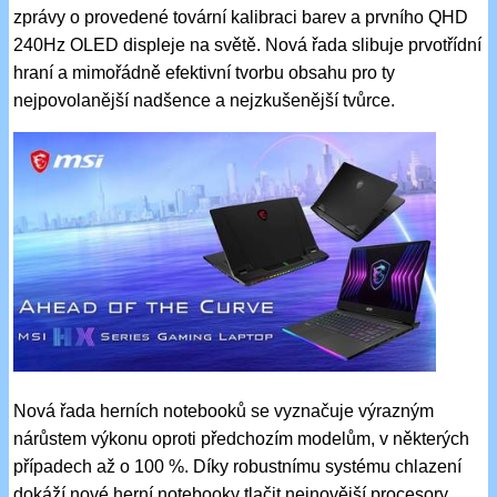
zprávy o provedené tovární kalibraci barev a prvního QHD
240Hz OLED displeje na světě. Nová řada slibuje prvotřídní
hraní a mimořádně efektivní tvorbu obsahu pro ty
nejpovolanější nadšence a nejzkušenější tvůrce.
Nová řada herních notebooků se vyznačuje výrazným
nárůstem výkonu oproti předchozím modelům, v některých
případech až o 100 %. Díky robustnímu systému chlazení
dokáží nové herní notebooky tlačit nejnovější procesory