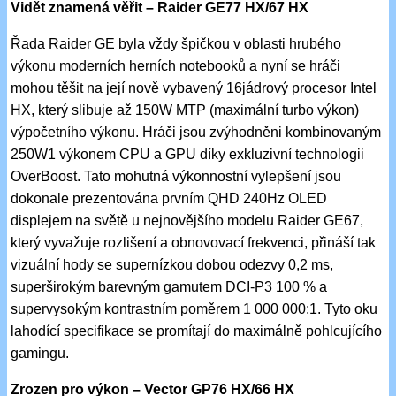
Vidět znamená věřit – Raider GE77 HX/67 HX
Řada Raider GE byla vždy špičkou v oblasti hrubého
výkonu moderních herních notebooků a nyní se hráči
mohou těšit na její nově vybavený 16jádrový procesor Intel
HX, který slibuje až 150W MTP (maximální turbo výkon)
výpočetního výkonu. Hráči jsou zvýhodněni kombinovaným
250W1 výkonem CPU a GPU díky exkluzivní technologii
OverBoost. Tato mohutná výkonnostní vylepšení jsou
dokonale prezentována prvním QHD 240Hz OLED
displejem na světě u nejnovějšího modelu Raider GE67,
který vyvažuje rozlišení a obnovovací frekvenci, přináší tak
vizuální hody se supernízkou dobou odezvy 0,2 ms,
superširokým barevným gamutem DCI-P3 100 % a
supervysokým kontrastním poměrem 1 000 000:1. Tyto oku
lahodící specifikace se promítají do maximálně pohlcujícího
gamingu.
Zrozen pro výkon – Vector GP76 HX/66 HX