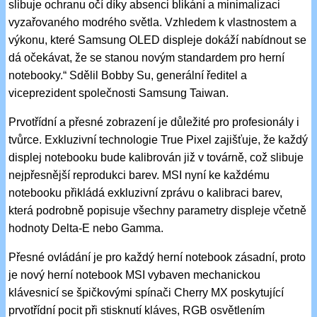
slibuje ochranu očí díky absenci blikání a minimalizaci
vyzařovaného modrého světla. Vzhledem k vlastnostem a
výkonu, které Samsung OLED displeje dokáží nabídnout se
dá očekávat, že se stanou novým standardem pro herní
notebooky.“ Sdělil Bobby Su, generální ředitel a
viceprezident společnosti Samsung Taiwan.
Prvotřídní a přesné zobrazení je důležité pro profesionály i
tvůrce. Exkluzivní technologie True Pixel zajišťuje, že každý
displej notebooku bude kalibrován již v továrně, což slibuje
nejpřesnější reprodukci barev. MSI nyní ke každému
notebooku přikládá exkluzivní zprávu o kalibraci barev,
která podrobně popisuje všechny parametry displeje včetně
hodnoty Delta-E nebo Gamma.
Přesné ovládání je pro každý herní notebook zásadní, proto
je nový herní notebook MSI vybaven mechanickou
klávesnicí se špičkovými spínači Cherry MX poskytující
prvotřídní pocit při stisknutí kláves, RGB osvětlením