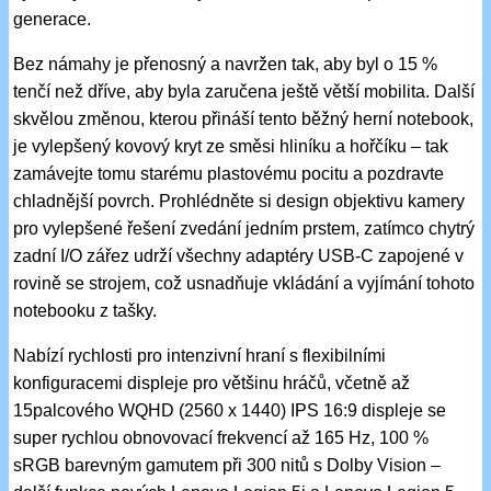
generace.
Bez námahy je přenosný a navržen tak, aby byl o 15 %
tenčí než dříve, aby byla zaručena ještě větší mobilita. Další
skvělou změnou, kterou přináší tento běžný herní notebook,
je vylepšený kovový kryt ze směsi hliníku a hořčíku – tak
zamávejte tomu starému plastovému pocitu a pozdravte
chladnější povrch. Prohlédněte si design objektivu kamery
pro vylepšené řešení zvedání jedním prstem, zatímco chytrý
zadní I/O zářez udrží všechny adaptéry USB-C zapojené v
rovině se strojem, což usnadňuje vkládání a vyjímání tohoto
notebooku z tašky.
Nabízí rychlosti pro intenzivní hraní s flexibilními
konfiguracemi displeje pro většinu hráčů, včetně až
15palcového WQHD (2560 x 1440) IPS 16:9 displeje se
super rychlou obnovovací frekvencí až 165 Hz, 100 %
sRGB barevným gamutem při 300 nitů s Dolby Vision –