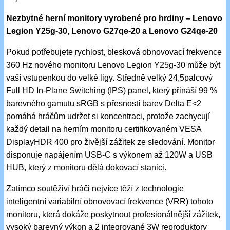
Nezbytné herní monitory vyrobené pro hrdiny – Lenovo
Legion Y25g-30, Lenovo G27qe-20 a Lenovo G24qe-20
Pokud potřebujete rychlost, blesková obnovovací frekvence
360 Hz nového monitoru Lenovo Legion Y25g-30 může být
vaší vstupenkou do velké ligy. Středně velký 24,5palcový
Full HD In-Plane Switching (IPS) panel, který přináší 99 %
barevného gamutu sRGB s přesností barev Delta E<2
pomáhá hráčům udržet si koncentraci, protože zachycují
každý detail na herním monitoru certifikovaném VESA
DisplayHDR 400 pro živější zážitek ze sledování. Monitor
disponuje napájením USB-C s výkonem až 120W a USB
HUB, který z monitoru dělá dokovací stanici.
Zatímco soutěživí hráči nejvíce těží z technologie
inteligentní variabilní obnovovací frekvence (VRR) tohoto
monitoru, která dokáže poskytnout profesionálnější zážitek,
vysoký barevný výkon a 2 integrované 3W reproduktory