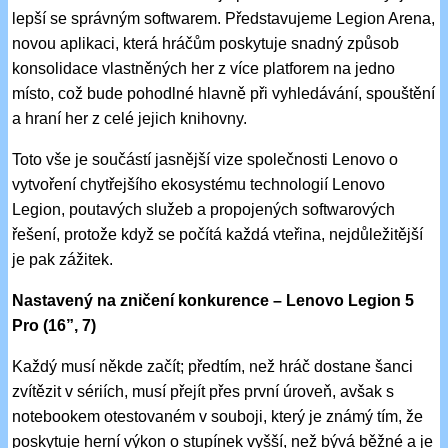
lepší se správným softwarem. Představujeme Legion Arena,
novou aplikaci, která hráčům poskytuje snadný způsob
konsolidace vlastněných her z více platforem na jedno
místo, což bude pohodlné hlavně při vyhledávání, spouštění
a hraní her z celé jejich knihovny.
Toto vše je součástí jasnější vize společnosti Lenovo o
vytvoření chytřejšího ekosystému technologií Lenovo
Legion, poutavých služeb a propojených softwarových
řešení, protože když se počítá každá vteřina, nejdůležitější
je pak zážitek.
Nastavený na zničení konkurence – Lenovo Legion 5
Pro (16”, 7)
Každý musí někde začít; předtím, než hráč dostane šanci
zvítězit v sériích, musí přejít přes první úroveň, avšak s
notebookem otestovaném v souboji, který je známý tím, že
poskytuje herní výkon o stupínek vyšší, než bývá běžné a je