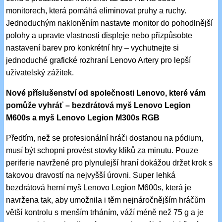
monitorech, která pomáhá eliminovat pruhy a ruchy.
Jednoduchým nakloněním nastavte monitor do pohodlnější
polohy a upravte vlastnosti displeje nebo přizpůsobte
nastavení barev pro konkrétní hry – vychutnejte si
jednoduché grafické rozhraní Lenovo Artery pro lepší
uživatelský zážitek.
Nové příslušenství od společnosti Lenovo, které vám
pomůže vyhráť – bezdrátová myš Lenovo Legion
M600s a myš Lenovo Legion M300s RGB
Předtím, než se profesionální hráči dostanou na pódium,
musí být schopni provést stovky kliků za minutu. Pouze
periferie navržené pro plynulejší hraní dokážou držet krok s
takovou dravostí na nejvyšší úrovni. Super lehká
bezdrátová herní myš Lenovo Legion M600s, která je
navržena tak, aby umožnila i těm nejnáročnějším hráčům
větší kontrolu s menším trháním, váží méně než 75 g a je