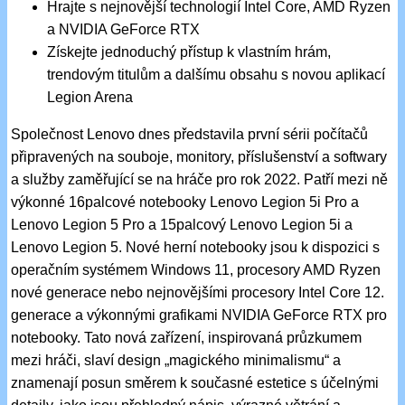
Hrajte s nejnovější technologií Intel Core, AMD Ryzen
a NVIDIA GeForce RTX
Získejte jednoduchý přístup k vlastním hrám,
trendovým titulům a dalšímu obsahu s novou aplikací
Legion Arena
Společnost Lenovo dnes představila první sérii počítačů
připravených na souboje, monitory, příslušenství a softwary
a služby zaměřující se na hráče pro rok 2022. Patří mezi ně
výkonné 16palcové notebooky Lenovo Legion 5i Pro a
Lenovo Legion 5 Pro a 15palcový Lenovo Legion 5i a
Lenovo Legion 5. Nové herní notebooky jsou k dispozici s
operačním systémem Windows 11, procesory AMD Ryzen
nové generace nebo nejnovějšími procesory Intel Core 12.
generace a výkonnými grafikami NVIDIA GeForce RTX pro
notebooky. Tato nová zařízení, inspirovaná průzkumem
mezi hráči, slaví design „magického minimalismu“ a
znamenají posun směrem k současné estetice s účelnými