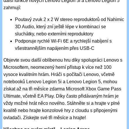
další funkce nových Lenovo Legion 5i a Lenovo Legion 5
zahrnují:
Poutavý zvuk 2 x 2 W stereo reproduktorů od Nahimic
3D Audio, který zní ještě lépe v kombinaci se
sluchátky, nebo externími reproduktory
Podporuje rychlé Wi-Fi 6E a rychlejší nabíjení s
všestrannějším napájením přes USB-C
Objevte svou další oblíbenou hru díky spolupráci Lenovo s
Microsoftem, neomezený herní přístup k více než 100
vysoce kvalitním hrám. Hráči s počítači Lenovo, včetně
notebooků Lenovo Legion 5i a Lenovo Legion 5, mohou
získat až na tři měsíce zdarma Microsoft Xbox Game Pass
Ultimate, včetně EA Play. Díky často přidávaným hrám je
vždy možné hrát něco nového. Stáhněte si a hrajte v plné
kvalitě nebo hrajte konzolové hry z cloudu s připojenými
ovladači. Získejte své tři měsíce a hrajte!