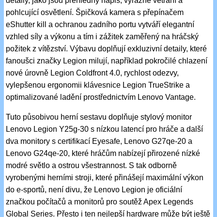
detaily, jako jsou přehledný nápis, výrazné větrání a
pohlcující osvětlení. Špičková kamera s přepínačem
eShutter kill a ochranou zadního portu vytváří elegantní
vzhled síly a výkonu a tím i zážitek zaměřený na hráčský
požitek z vítězství. Výbavu doplňují exkluzivní detaily, které
fanoušci značky Legion milují, například pokročilé chlazení
nové úrovně Legion Coldfront 4.0, rychlost odezvy,
vylepšenou ergonomii klávesnice Legion TrueStrike a
optimalizované ladění prostřednictvím Lenovo Vantage.
Tuto působivou herní sestavu doplňuje stylový monitor
Lenovo Legion Y25g-30 s nízkou latencí pro hráče a další
dva monitory s certifikací Eyesafe, Lenovo G27qe-20 a
Lenovo G24qe-20, které hráčům nabízejí přirozené nízké
modré světlo a ostrou všestrannost. S tak odborně
vyrobenými herními stroji, které přinášejí maximální výkon
do e-sportů, není divu, že Lenovo Legion je oficiální
značkou počítačů a monitorů pro soutěž Apex Legends
Global Series. Přesto i ten nejlepší hardware může být ještě