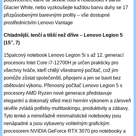
Glacier White, nebo vyzkoušejte každou barvu duhy se 17
přizpůsobenými barevnými profily – vše dostupné
prostřednictvím Lenovo Vantage
Chladnější, tenčí a tišší než dříve – Lenovo Legion 5
(15”, 7)
15palcový notebook Lenovo Legion 5i s až 12. generací
procesoru Intel Core i7-12700H je určen prakticky pro
všechny hráče, kteří chtějí všestranný počítač, což jim
pomůže zůstat společenští, připojeni a jen se bavit bez
obětování výkonu. Přenosný počítač Lenovo Legion 5 s
procesory AMD Ryzen nové generace představuje
elegantní a dokonalý střed mezi herním výkonem a zároveň
skvěle zvládá potřeby multitaskingu, produktivity a zábavy.
Tyto tenké a mimořádně minimalistické notebooky jsou
nenápadné a jsou vybaveny volitelným grafickým
procesorem NVIDIA GeForce RTX 3070 pro notebooky a