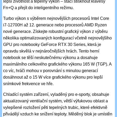
lepší životnost a tepelný výkon – stačí stisknout klávesy
Fn+Q a přejít do inteligentního režimu.
Turbo výkon s výběrem nejnovějších procesorů Intel Core
i7-12700H až 12. generace nebo procesorů AMD Ryzen
nové generace. Získejte robustní grafický výkon z výběru
několika optimalizovaných konfigurací včetně nejnovějšího
GPU pro notebooky GeForce RTX 30 Series, která je
opravdu skvělá v nejnáročnějších hrách. Tento herní
notebook se těší neskutečnému výkonu a dosahuje
maximálního celkového grafického výkonu 165 W (TGP). A
co víc, hráči mohou v porovnání s minulou generací
dosáhnout až o 15 W více grafického výkonu pro lepší
snímkové frekvence ve hře.
Chladící systém zařízení, vyladěný pro e-sporty, obsahuje
aktualizovaný ventilační systém, větší výfukovou oblast a
vylepšené rozložení pěti tepelných trubic, které efektivně
přivádějí vzduch ke snížení teploty. Měděný blok je umístěn