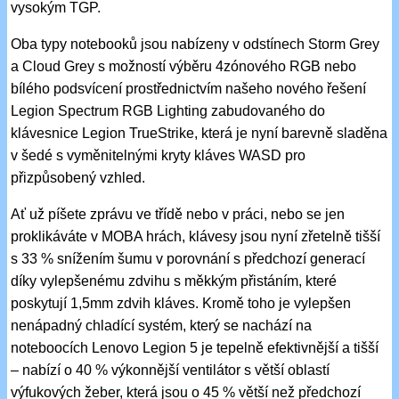
vysokým TGP.
Oba typy notebooků jsou nabízeny v odstínech Storm Grey
a Cloud Grey s možností výběru 4zónového RGB nebo
bílého podsvícení prostřednictvím našeho nového řešení
Legion Spectrum RGB Lighting zabudovaného do
klávesnice Legion TrueStrike, která je nyní barevně sladěna
v šedé s vyměnitelnými kryty kláves WASD pro
přizpůsobený vzhled.
Ať už píšete zprávu ve třídě nebo v práci, nebo se jen
proklikáváte v MOBA hrách, klávesy jsou nyní zřetelně tišší
s 33 % snížením šumu v porovnání s předchozí generací
díky vylepšenému zdvihu s měkkým přistáním, které
poskytují 1,5mm zdvih kláves. Kromě toho je vylepšen
nenápadný chladící systém, který se nachází na
noteboocích Lenovo Legion 5 je tepelně efektivnější a tišší
– nabízí o 40 % výkonnější ventilátor s větší oblastí
výfukových žeber, která jsou o 45 % větší než předchozí