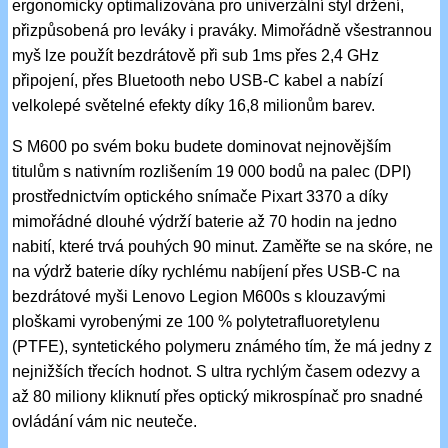
ergonomicky optimalizována pro univerzální styl držení,
přizpůsobená pro leváky i praváky. Mimořádně všestrannou
myš lze použít bezdrátově při sub 1ms přes 2,4 GHz
připojení, přes Bluetooth nebo USB-C kabel a nabízí
velkolepé světelné efekty díky 16,8 milionům barev.
S M600 po svém boku budete dominovat nejnovějším
titulům s nativním rozlišením 19 000 bodů na palec (DPI)
prostřednictvím optického snímače Pixart 3370 a díky
mimořádné dlouhé výdrží baterie až 70 hodin na jedno
nabití, které trvá pouhých 90 minut. Zaměřte se na skóre, ne
na výdrž baterie díky rychlému nabíjení přes USB-C na
bezdrátové myši Lenovo Legion M600s s klouzavými
ploškami vyrobenými ze 100 % polytetrafluoretylenu
(PTFE), syntetického polymeru známého tím, že má jedny z
nejnižších třecích hodnot. S ultra rychlým časem odezvy a
až 80 miliony kliknutí přes optický mikrospínač pro snadné
ovládání vám nic neuteče.