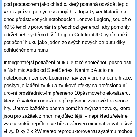
pod procesorem jako chladič, který pomáhá odvádět teplo
vznikající v urputných soubojích, a lopatky ventilátorů, na
dnes představených noteboocích Lenovo Legion, jsou až o
40 % tenčí v porovnání s předchozí generací, aby pomohly
udržet běh systému tišší. Legion Coldfront 4.0 nyní nabízí
potlačení hluku jako jeden ze svých nových atributů díky
odhlučněnému rámu.
Inteligentnější potlačení hluku je také společnou posedlostí
s Nahimic Audio od SteelSeries. Nahimic Audio na
noteboocích Lenovo Legion je navržený pro náročné hráče,
poskytuje ladění zvuku a zvukové efekty na profesionální
úrovni prostřednictvím přesného 10pásmového ekvalizéru,
který uživatelům umožňuje přizpůsobit zvukové frekvence
hry. Úprava každého pásma pomáhá zvýraznit zvuky, které
jsou pro zážitek z hraní nejdůležitější – například zřetelné
zvuky kroků nepřítele ve hře a zároveň minimalizovat rušivé
vlivy. Díky 2 x 2W stereo reproduktorovému systému mohou