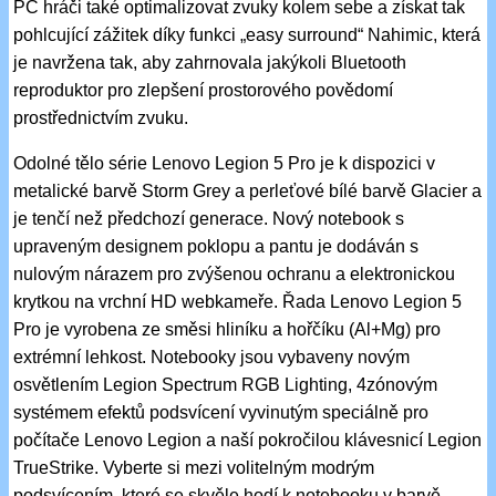
PC hráči také optimalizovat zvuky kolem sebe a získat tak
pohlcující zážitek díky funkci „easy surround“ Nahimic, která
je navržena tak, aby zahrnovala jakýkoli Bluetooth
reproduktor pro zlepšení prostorového povědomí
prostřednictvím zvuku.
Odolné tělo série Lenovo Legion 5 Pro je k dispozici v
metalické barvě Storm Grey a perleťové bílé barvě Glacier a
je tenčí než předchozí generace. Nový notebook s
upraveným designem poklopu a pantu je dodáván s
nulovým nárazem pro zvýšenou ochranu a elektronickou
krytkou na vrchní HD webkameře. Řada Lenovo Legion 5
Pro je vyrobena ze směsi hliníku a hořčíku (Al+Mg) pro
extrémní lehkost. Notebooky jsou vybaveny novým
osvětlením Legion Spectrum RGB Lighting, 4zónovým
systémem efektů podsvícení vyvinutým speciálně pro
počítače Lenovo Legion a naší pokročilou klávesnicí Legion
TrueStrike. Vyberte si mezi volitelným modrým
podsvícením, které se skvěle hodí k notebooku v barvě