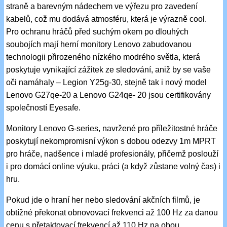
straně a barevným nádechem ve výřezu pro zavedení
kabelů, což mu dodává atmosféru, která je výrazně cool.
Pro ochranu hráčů před suchým okem po dlouhých
soubojích mají herní monitory Lenovo zabudovanou
technologii přirozeného nízkého modrého světla, která
poskytuje vynikající zážitek ze sledování, aniž by se vaše
oči namáhaly – Legion Y25g-30, stejně tak i nový model
Lenovo G27qe-20 a Lenovo G24qe- 20 jsou certifikovány
společností Eyesafe.
Monitory Lenovo G-series, navržené pro příležitostné hráče
poskytují nekompromisní výkon s dobou odezvy 1m MPRT
pro hráče, nadšence i mladé profesionály, přičemž poslouží
i pro domácí online výuku, práci (a když zůstane volný čas) i
hru.
Pokud jde o hraní her nebo sledování akčních filmů, je
obtížné překonat obnovovací frekvenci až 100 Hz za danou
cenu s přetaktovací frekvencí až 110 Hz na obou