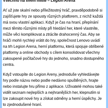
Všechno na svém místě – Legion Arena
Ať už jste skalní nebo příležitostný hráč, pravděpodobně si
zajišťujete hry ze spousty různých platforem, z nichž každá
má svou vlastní aplikaci. Když je čas na hraní, přepínání
mezi těmito různými místy při hledání her, které vlastníte,
může věci komplikovat a ztrácíte drahocenný čas. Aby se
hráči mohli rychleji vrátit do hry, společnost Lenovo uvádí
na trh Legion Arena, herní platformu, která spojuje oblíbené
platformy a online obchody s cílem konsolidovat všechny
zakoupené počítačové hry do jednoho, snadno dostupného
centra.
Když vstoupíte do Legion Areny, jednoduše vyhledávejte
hry podle názvu nebo podle nedávno spuštěných, hrajte
nebo instalujte hru přímo z aplikace. Uživatelé mohou také
vidět seznam nejlepších a nejhranějších her, klepnutím si
lze zakoupit nové hry a získat odměny a herní úspěchy. Je
to zjednodušené hraní.