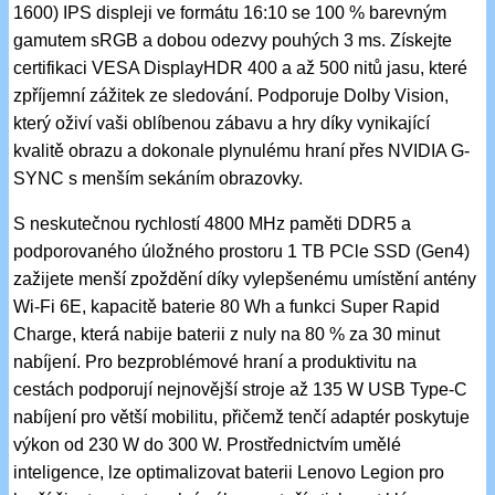
1600) IPS displeji ve formátu 16:10 se 100 % barevným
gamutem sRGB a dobou odezvy pouhých 3 ms. Získejte
certifikaci VESA DisplayHDR 400 a až 500 nitů jasu, které
zpříjemní zážitek ze sledování. Podporuje Dolby Vision,
který oživí vaši oblíbenou zábavu a hry díky vynikající
kvalitě obrazu a dokonale plynulému hraní přes NVIDIA G-
SYNC s menším sekáním obrazovky.
S neskutečnou rychlostí 4800 MHz paměti DDR5 a
podporovaného úložného prostoru 1 TB PCle SSD (Gen4)
zažijete menší zpoždění díky vylepšenému umístění antény
Wi-Fi 6E, kapacitě baterie 80 Wh a funkci Super Rapid
Charge, která nabije baterii z nuly na 80 % za 30 minut
nabíjení. Pro bezproblémové hraní a produktivitu na
cestách podporují nejnovější stroje až 135 W USB Type-C
nabíjení pro větší mobilitu, přičemž tenčí adaptér poskytuje
výkon od 230 W do 300 W. Prostřednictvím umělé
inteligence, lze optimalizovat baterii Lenovo Legion pro