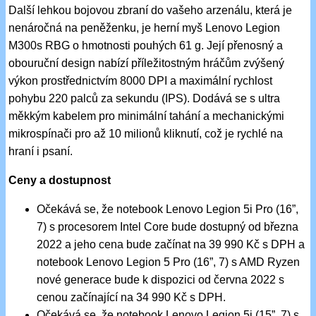
Další lehkou bojovou zbraní do vašeho arzenálu, která je
nenáročná na peněženku, je herní myš Lenovo Legion
M300s RBG o hmotnosti pouhých 61 g. Její přenosný a
obouruční design nabízí příležitostným hráčům zvýšený
výkon prostřednictvím 8000 DPI a maximální rychlost
pohybu 220 palců za sekundu (IPS). Dodává se s ultra
měkkým kabelem pro minimální tahání a mechanickými
mikrospínači pro až 10 milionů kliknutí, což je rychlé na
hraní i psaní.
Ceny a dostupnost
Očekává se, že notebook Lenovo Legion 5i Pro (16”,
7) s procesorem Intel Core bude dostupný od března
2022 a jeho cena bude začínat na 39 990 Kč s DPH a
notebook Lenovo Legion 5 Pro (16”, 7) s AMD Ryzen
nové generace bude k dispozici od června 2022 s
cenou začínající na 34 990 Kč s DPH.
Očekává se, že notebook Lenovo Legion 5i (15”, 7) s