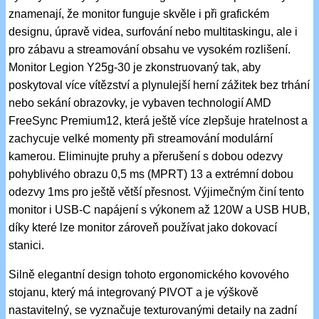
znamenají, že monitor funguje skvěle i při grafickém
designu, úpravě videa, surfování nebo multitaskingu, ale i
pro zábavu a streamování obsahu ve vysokém rozlišení.
Monitor Legion Y25g-30 je zkonstruovaný tak, aby
poskytoval více vítězství a plynulejší herní zážitek bez trhání
nebo sekání obrazovky, je vybaven technologií AMD
FreeSync Premium12, která ještě více zlepšuje hratelnost a
zachycuje velké momenty při streamování modulární
kamerou. Eliminujte pruhy a přerušení s dobou odezvy
pohyblivého obrazu 0,5 ms (MPRT) 13 a extrémní dobou
odezvy 1ms pro ještě větší přesnost. Výjimečným činí tento
monitor i USB-C napájení s výkonem až 120W a USB HUB,
díky které lze monitor zároveň používat jako dokovací
stanici.
Silně elegantní design tohoto ergonomického kovového
stojanu, který má integrovaný PIVOT a je výškově
nastavitelný, se vyznačuje texturovanými detaily na zadní