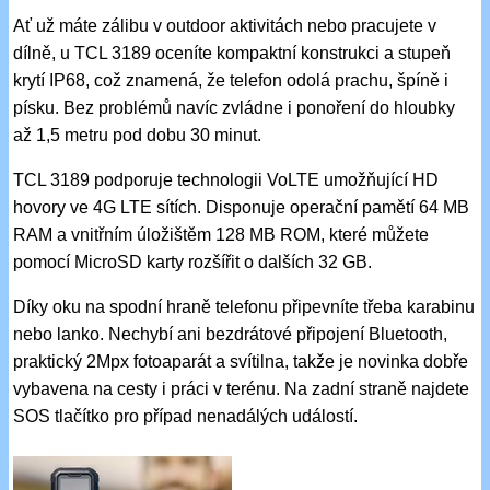
Ať už máte zálibu v outdoor aktivitách nebo pracujete v
dílně, u TCL 3189 oceníte kompaktní konstrukci a stupeň
krytí IP68, což znamená, že telefon odolá prachu, špíně i
písku. Bez problémů navíc zvládne i ponoření do hloubky
až 1,5 metru pod dobu 30 minut.
TCL 3189 podporuje technologii VoLTE umožňující HD
hovory ve 4G LTE sítích. Disponuje operační pamětí 64 MB
RAM a vnitřním úložištěm 128 MB ROM, které můžete
pomocí MicroSD karty rozšířit o dalších 32 GB.
Díky oku na spodní hraně telefonu připevníte třeba karabinu
nebo lanko. Nechybí ani bezdrátové připojení Bluetooth,
praktický 2Mpx fotoaparát a svítilna, takže je novinka dobře
vybavena na cesty i práci v terénu. Na zadní straně najdete
SOS tlačítko pro případ nenadálých událostí.