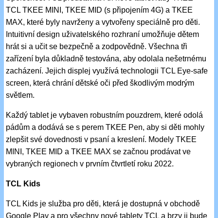
TCL TKEE MINI, TKEE MID (s připojením 4G) a TKEE
MAX, které byly navrženy a vytvořeny speciálně pro děti.
Intuitivní design uživatelského rozhraní umožňuje dětem
hrát si a učit se bezpečně a zodpovědně. Všechna tři
zařízení byla důkladně testována, aby odolala nešetrnému
zacházení. Jejich displej využívá technologii TCL Eye-safe
screen, která chrání dětské oči před škodlivým modrým
světlem.
Každý tablet je vybaven robustním pouzdrem, které odolá
pádům a dodává se s perem TKEE Pen, aby si děti mohly
zlepšit své dovednosti v psaní a kreslení. Modely TKEE
MINI, TKEE MID a TKEE MAX se začnou prodávat ve
vybraných regionech v prvním čtvrtletí roku 2022.
TCL Kids
TCL Kids je služba pro děti, která je dostupná v obchodě
Google Play a pro všechny nové tablety TCL a brzy ji bude