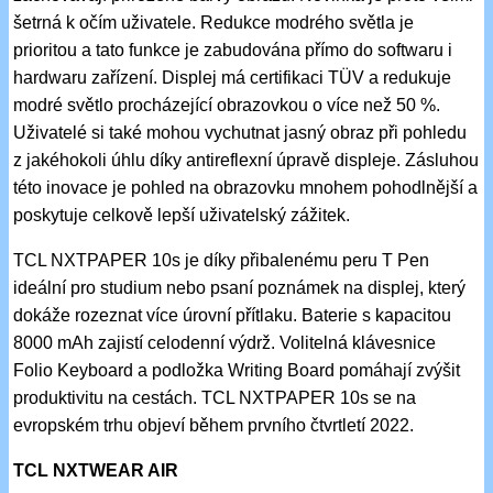
šetrná k očím uživatele. Redukce modrého světla je
prioritou a tato funkce je zabudována přímo do softwaru i
hardwaru zařízení. Displej má certifikaci TÜV a redukuje
modré světlo procházející obrazovkou o více než 50 %.
Uživatelé si také mohou vychutnat jasný obraz při pohledu
z jakéhokoli úhlu díky antireflexní úpravě displeje. Zásluhou
této inovace je pohled na obrazovku mnohem pohodlnější a
poskytuje celkově lepší uživatelský zážitek.
TCL NXTPAPER 10s je díky přibalenému peru T Pen
ideální pro studium nebo psaní poznámek na displej, který
dokáže rozeznat více úrovní přítlaku. Baterie s kapacitou
8000 mAh zajistí celodenní výdrž. Volitelná klávesnice
Folio Keyboard a podložka Writing Board pomáhají zvýšit
produktivitu na cestách. TCL NXTPAPER 10s se na
evropském trhu objeví během prvního čtvrtletí 2022.
TCL NXTWEAR AIR