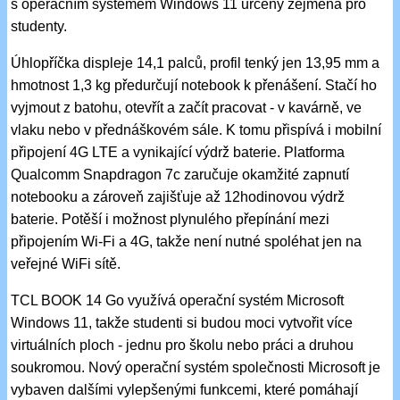
s operačním systémem Windows 11 určený zejména pro
studenty.
Úhlopříčka displeje 14,1 palců, profil tenký jen 13,95 mm a
hmotnost 1,3 kg předurčují notebook k přenášení. Stačí ho
vyjmout z batohu, otevřít a začít pracovat - v kavárně, ve
vlaku nebo v přednáškovém sále. K tomu přispívá i mobilní
připojení 4G LTE a vynikající výdrž baterie. Platforma
Qualcomm Snapdragon 7c zaručuje okamžité zapnutí
notebooku a zároveň zajišťuje až 12hodinovou výdrž
baterie. Potěší i možnost plynulého přepínání mezi
připojením Wi-Fi a 4G, takže není nutné spoléhat jen na
veřejné WiFi sítě.
TCL BOOK 14 Go využívá operační systém Microsoft
Windows 11, takže studenti si budou moci vytvořit více
virtuálních ploch - jednu pro školu nebo práci a druhou
soukromou. Nový operační systém společnosti Microsoft je
vybaven dalšími vylepšenými funkcemi, které pomáhají