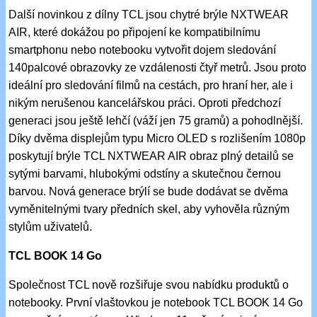
Další novinkou z dílny TCL jsou chytré brýle NXTWEAR
AIR, které dokážou po připojení ke kompatibilnímu
smartphonu nebo notebooku vytvořit dojem sledování
140palcové obrazovky ze vzdálenosti čtyř metrů. Jsou proto
ideální pro sledování filmů na cestách, pro hraní her, ale i
nikým nerušenou kancelářskou práci. Oproti předchozí
generaci jsou ještě lehčí (váží jen 75 gramů) a pohodlnější.
Díky dvěma displejům typu Micro OLED s rozlišením 1080p
poskytují brýle TCL NXTWEAR AIR obraz plný detailů se
sytými barvami, hlubokými odstíny a skutečnou černou
barvou. Nová generace brýlí se bude dodávat se dvěma
vyměnitelnými tvary předních skel, aby vyhověla různým
stylům uživatelů.
TCL BOOK 14 Go
Společnost TCL nově rozšiřuje svou nabídku produktů o
notebooky. První vlaštovkou je notebook TCL BOOK 14 Go