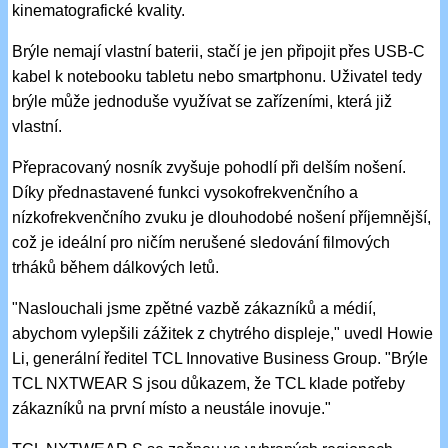
kinematografické kvality.
Brýle nemají vlastní baterii, stačí je jen připojit přes USB-C
kabel k notebooku tabletu nebo smartphonu. Uživatel tedy
brýle může jednoduše využívat se zařízeními, která již
vlastní.
Přepracovaný nosník zvyšuje pohodlí při delším nošení.
Díky přednastavené funkci vysokofrekvenčního a
nízkofrekvenčního zvuku je dlouhodobé nošení příjemnější,
což je ideální pro ničím nerušené sledování filmových
trháků během dálkových letů.
"Naslouchali jsme zpětné vazbě zákazníků a médií,
abychom vylepšili zážitek z chytrého displeje," uvedl Howie
Li, generální ředitel TCL Innovative Business Group. "Brýle
TCL NXTWEAR S jsou důkazem, že TCL klade potřeby
zákazníků na první místo a neustále inovuje."