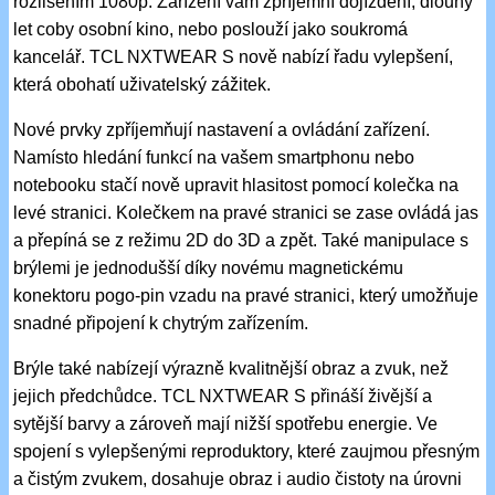
rozlišením 1080p. Zařízení vám zpříjemní dojíždění, dlouhý
let coby osobní kino, nebo poslouží jako soukromá
kancelář. TCL NXTWEAR S nově nabízí řadu vylepšení,
která obohatí uživatelský zážitek.
Nové prvky zpříjemňují nastavení a ovládání zařízení.
Namísto hledání funkcí na vašem smartphonu nebo
notebooku stačí nově upravit hlasitost pomocí kolečka na
levé stranici. Kolečkem na pravé stranici se zase ovládá jas
a přepíná se z režimu 2D do 3D a zpět. Také manipulace s
brýlemi je jednodušší díky novému magnetickému
konektoru pogo-pin vzadu na pravé stranici, který umožňuje
snadné připojení k chytrým zařízením.
Brýle také nabízejí výrazně kvalitnější obraz a zvuk, než
jejich předchůdce. TCL NXTWEAR S přináší živější a
sytější barvy a zároveň mají nižší spotřebu energie. Ve
spojení s vylepšenými reproduktory, které zaujmou přesným
a čistým zvukem, dosahuje obraz i audio čistoty na úrovni