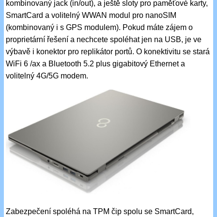
kombinovaný jack (in/out), a ještě sloty pro paměťové karty,
SmartCard a volitelný WWAN modul pro nanoSIM
(kombinovaný i s GPS modulem). Pokud máte zájem o
proprietární řešení a nechcete spoléhat jen na USB, je ve
výbavě i konektor pro replikátor portů. O konektivitu se stará
WiFi 6 /ax a Bluetooth 5.2 plus gigabitový Ethernet a
volitelný 4G/5G modem.
Zabezpečení spoléhá na TPM čip spolu se SmartCard,