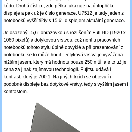
kódu. Druhá číslice, zde pětka, ukazuje na úhlopříčku
displeje a pak už je číslo generace. U7512 je tedy jeden z
notebooků vyšší třídy s 15,6‘‘ displejem aktuální generace.
Je osazený 15,6'' obrazovkou s rozlišením Full HD (1920 x
1080 pixelů) a dotykovou vrstvou, což není u pracovních
notebooků tohoto stylu úplně obvyklé a při prezentování z
notebooku se to může hodit. Dotyková vrstva je vyvážena
nižším jasem, který má hodnotu pouze 250 nitů, ale to už je
cena za jinak zajímavou technologii. Fujitsu udává i
kontrast, který je 700:1. Na jiných trzích se objevují i
podobné displeje bez dotykové vrstvy, tedy s vyšším jasem i
kontrastem.