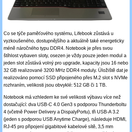
Co se týče paměťového systému, Lifebook zůstává u
vyzkoušeného, dostupnějšího a aktuálně také energeticky
méně náročného typu DDR4. Notebook je přes svou
štíhlost vybaven sloty, osezen je vždy pouze jeden modul a
jeden slot zůstává volný pro upgrade, kapacity jsou 16 nebo
32 GB realizované 3200 MHz DDR4 moduly. Úložiště dat je
realizováno pomocí SSD připojeného přes M.2 slot s NVMe
rozhraním, velikosti jsou obvyklé: 512 GB či 1 TB.
Notebook má vzhledem ke své velikosti výbavu více než
dostačující: dva USB-C 4.0 Gen3 s podporou Thunderboltu
4 (včetně Power Delivery a DispalyPortu), tři USB-A 3.2
(jeden s podporou USB Anytime Charge), následuje HDMI,
RJ-45 pro připojení gigabitové kabelové sítě, 3,5 mm