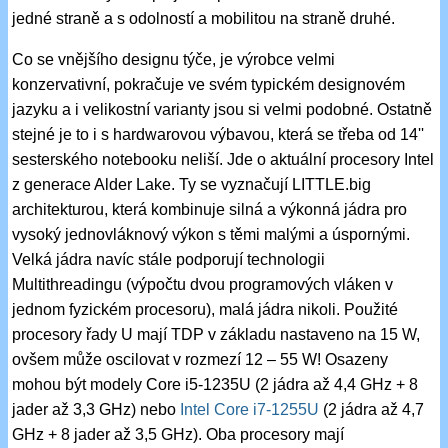
jedné straně a s odolností a mobilitou na straně druhé.
Co se vnějšího designu týče, je výrobce velmi
konzervativní, pokračuje ve svém typickém designovém
jazyku a i velikostní varianty jsou si velmi podobné. Ostatně
stejné je to i s hardwarovou výbavou, která se třeba od 14''
sesterského notebooku neliší. Jde o aktuální procesory Intel
z generace Alder Lake. Ty se vyznačují LITTLE.big
architekturou, která kombinuje silná a výkonná jádra pro
vysoký jednovláknový výkon s těmi malými a úspornými.
Velká jádra navíc stále podporují technologii
Multithreadingu (výpočtu dvou programových vláken v
jednom fyzickém procesoru), malá jádra nikoli. Použité
procesory řady U mají TDP v základu nastaveno na 15 W,
ovšem může oscilovat v rozmezí 12 – 55 W! Osazeny
mohou být modely Core i5-1235U (2 jádra až 4,4 GHz + 8
jader až 3,3 GHz) nebo
Intel Core i7-1255U
(2 jádra až 4,7
GHz + 8 jader až 3,5 GHz). Oba procesory mají