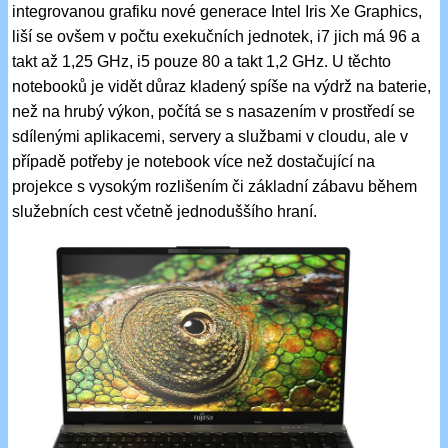
integrovanou grafiku nové generace Intel Iris Xe Graphics,
liší se ovšem v počtu exekučních jednotek, i7 jich má 96 a
takt až 1,25 GHz, i5 pouze 80 a takt 1,2 GHz. U těchto
notebooků je vidět důraz kladený spíše na výdrž na baterie,
než na hrubý výkon, počítá se s nasazením v prostředí se
sdílenými aplikacemi, servery a službami v cloudu, ale v
případě potřeby je notebook více než dostačující na
projekce s vysokým rozlišením či základní zábavu během
služebních cest včetně jednoduššího hraní.