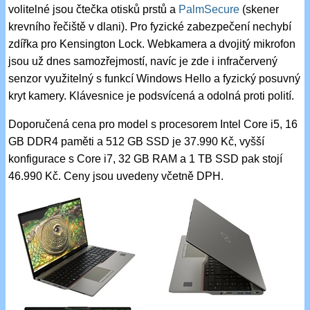
volitelné jsou čtečka otisků prstů a
PalmSecure
(skener
krevního řečiště v dlani). Pro fyzické zabezpečení nechybí
zdířka pro Kensington Lock. Webkamera a dvojitý mikrofon
jsou už dnes samozřejmostí, navíc je zde i infračervený
senzor využitelný s funkcí Windows Hello a fyzický posuvný
kryt kamery. Klávesnice je podsvícená a odolná proti polití.
Doporučená cena pro model s procesorem Intel Core i5, 16
GB DDR4 paměti a 512 GB SSD je 37.990 Kč, vyšší
konfigurace s Core i7, 32 GB RAM a 1 TB SSD pak stojí
46.990 Kč. Ceny jsou uvedeny včetně DPH.