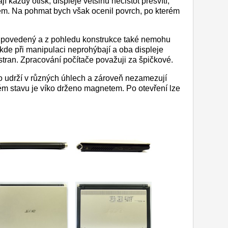
 každý otisk, displeje většinu nečistot přesvítí,
lém. Na pohmat bych však ocenil povrch, po kterém
i povedený a z pohledu konstrukce také nemohu
ikde při manipulaci neprohýbají a oba displeje
tran. Zpracování počítače považuji za špičkové.
ko udrží v různých úhlech a zároveň nezamezují
ém stavu je víko drženo magnetem. Po otevření lze