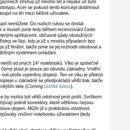
gazínech zmiňují již mnoho let a nějaké už bylo
rototypu. Acer se pokusil tento koncept dotáhnout
toupit na trh mezi běžné uživatele.
upit nemůžete. Do našich rukou se dostal
k a museli jsme tedy během recenzování často
některými aplikacemi, občasné pády obslužných
ístroj ve fázi, kdy je již v mnoha případech bez
 již finální, takže jsme se jej rozhodli otestovat a
odlišným systémem ovládání.
neliší od jiných 14“ notebooků. Víko je společně
černý plast je pouze po obvodu základny. Vnitřní
 své ploše vyplněny displeji. Ten ve víku je překryt
spleje v základně se předpokládá větší tlak, takže
nějším skle (
Corning
Gorilla Glass
).
 by mohla být větší odolnost proti polití. Svrškem
bývají jedině konektory, které většinou nejsou
ova utopen. Může jít o praktickou vlastnost,
i způsoby zničení notebooku uživatelem (tedy