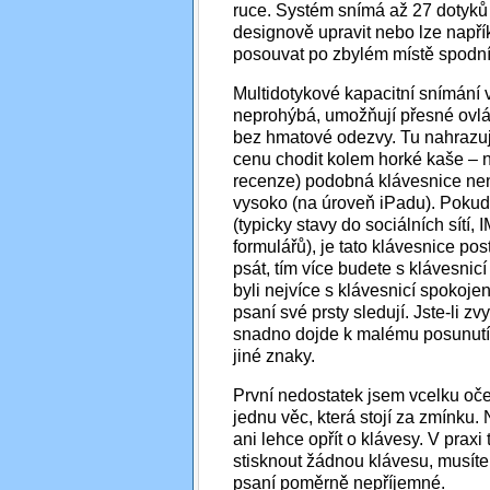
ruce. Systém snímá až 27 dotyků
designově upravit nebo lze napřík
posouvat po zbylém místě spodní
Multidotykové kapacitní snímání 
neprohýbá, umožňují přesné ovlá
bez hmatové odezvy. Tu nahrazuj
cenu chodit kolem horké kaše – n
recenze) podobná klávesnice není
vysoko (na úroveň iPadu). Pokud 
(typicky stavy do sociálních sítí
formulářů), je tato klávesnice post
psát, tím více budete s klávesnic
byli nejvíce s klávesnicí spokojeni
psaní své prsty sledují. Jste-li zv
snadno dojde k malému posunutí
jiné znaky.
První nedostatek jsem vcelku oček
jednu věc, která stojí za zmínku.
ani lehce opřít o klávesy. V praxi
stisknout žádnou klávesu, musíte
psaní poměrně nepříjemné.