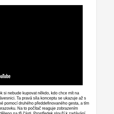
k si nebude kupovat někdo, kdo chce mít na
lávesnici. Ta pravá síla konceptu se ukazuje až s
pné pomocí druhého předdefinovaného gesta, a tím
obrazovku. Na to počítač reaguje zobrazením
děleno na tři části. Prostředek slouží k zadávání