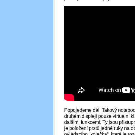
Popojedeme dál. Takový noteboo
druhém displeji pouze virtuální k
dalšími funkcemi. Ty jsou přístu
je položení prstů jedné ruky na 
ovládacího „kolečka“, které je roz