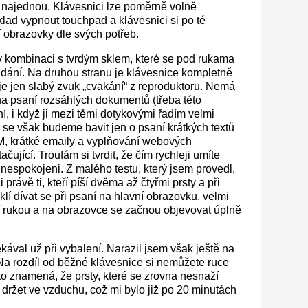
 najednou. Klávesnici lze poměrně volně
lad vypnout touchpad a klávesnici si po té
 obrazovky dle svých potřeb.
v kombinaci s tvrdým sklem, které se pod rukama
dání. Na druhou stranu je klávesnice kompletně
e jen slabý zvuk „cvakání“ z reproduktoru. Nemá
a psaní rozsáhlých dokumentů (třeba této
, i když ji mezi těmi dotykovými řadím velmi
se však budeme bavit jen o psaní krátkých textů
, IM, krátké emaily a vyplňování webových
ačující. Troufám si tvrdit, že čím rychleji umíte
í nespokojeni. Z malého testu, který jsem provedl,
 právě ti, kteří píší dvěma až čtyřmi prsty a při
yklí dívat se při psaní na hlavní obrazovku, velmi
 rukou a na obrazovce se začnou objevovat úplně
ával už při vybalení. Narazil jsem však ještě na
 Na rozdíl od běžné klávesnice si nemůžete ruce
 to znamená, že prsty, které se zrovna nesnaží
 držet ve vzduchu, což mi bylo již po 20 minutách