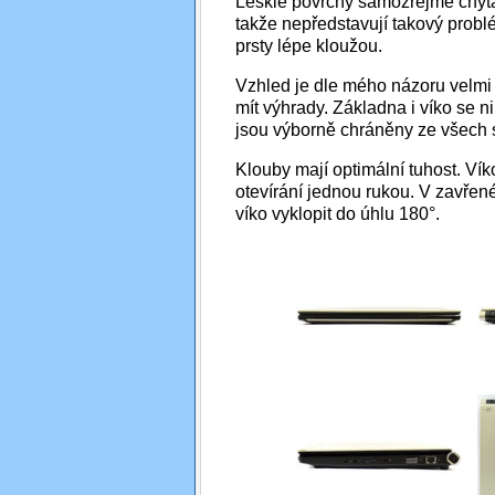
Lesklé povrchy samozřejmě chytají
takže nepředstavují takový prob
prsty lépe kloužou.
Vzhled je dle mého názoru velm
mít výhrady. Základna i víko se n
jsou výborně chráněny ze všech s
Klouby mají optimální tuhost. Ví
otevírání jednou rukou. V zavřen
víko vyklopit do úhlu 180°.