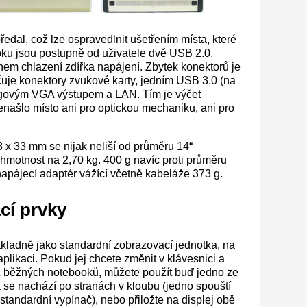
ředal, což lze ospravedlnit ušetřením místa, které
oku jsou postupně od uživatele dvě USB 2.0,
hem chlazení zdířka napájení. Zbytek konektorů je
čuje konektory zvukové karty, jedním USB 3.0 (na
govým VGA výstupem a LAN. Tím je výčet
našlo místo ani pro optickou mechaniku, ani pro
8 x 33 mm se nijak neliší od průměru 14“
 hmotnost na 2,70 kg. 400 g navíc proti průměru
apájecí adaptér vážící včetně kabeláže 373 g.
cí prvky
ákladně jako standardní zobrazovací jednotka, na
aplikaci. Pokud jej chcete změnit v klávesnici a
 běžných notebooků, můžete použít buď jedno ze
á se nachází po stranách v kloubu (jedno spouští
standardní vypínač), nebo přiložte na displej obě