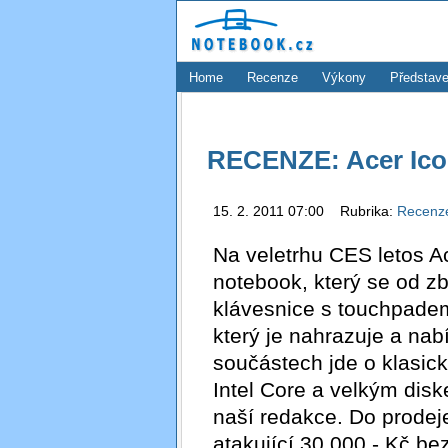
Home
Recenze
Výkony
Představe
RECENZE: Acer Icon
15. 2. 2011 07:00 Rubrika:
Recen
Na veletrhu CES letos Ac
notebook, který se od zb
klávesnice s touchpadem 
který je nahrazuje a nabí
součástech jde o klasi
Intel Core a velkým disk
naší redakce. Do prodej
atakující 30 000,- Kč b