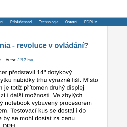
ní
Příslušenství
Technologie
Ostatní
FORUM
ia - revoluce v ovládání?
ze
Autor:
Jiří Zima
er představil 14'' dotykový
ytku nabídky trhu výrazně liší. Místo
je totiž přítomen druhý displej,
zí i další možnosti. Ve zbylých
cký notebook vybavený procesorem
em. Testovací kus se dostal i do
e by se mohl dostat za cenu
ez DPH.