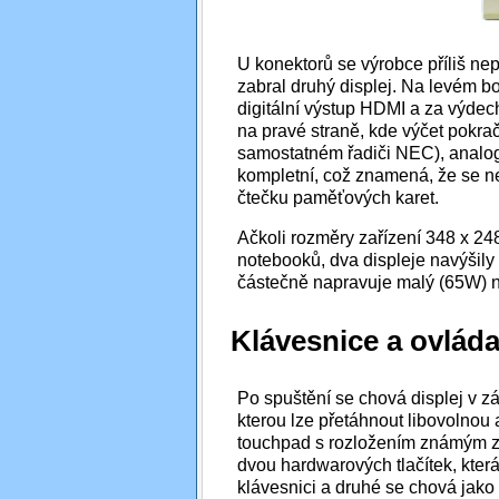
U konektorů se výrobce příliš nep
zabral druhý displej. Na levém b
digitální výstup HDMI a za výdec
na pravé straně, kde výčet pokra
samostatném řadiči NEC), analo
kompletní, což znamená, že se ne
čtečku paměťových karet.
Ačkoli rozměry zařízení 348 x 24
notebooků, dva displeje navýšily
částečně napravuje malý (65W) n
Klávesnice a ovláda
Po spuštění se chová displej v z
kterou lze přetáhnout libovolnou 
touchpad s rozložením známým z
dvou hardwarových tlačítek, kter
klávesnici a druhé se chová jako 