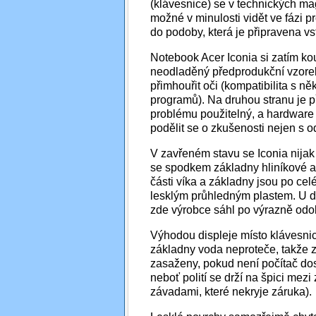
(klávesnice) se v technických ma
možné v minulosti vidět ve fázi p
do podoby, která je připravena vs
Notebook Acer Iconia si zatím ko
neodladěný předprodukční vzore
přimhouřit oči (kompatibilita s 
programů). Na druhou stranu je př
problému použitelný, a hardware je
podělit se o zkušenosti nejen s 
V zavřeném stavu se Iconia nijak 
se spodkem základny hliníkové a 
části víka a základny jsou po celé
lesklým průhledným plastem. U di
zde výrobce sáhl po výrazně odol
Výhodou displeje místo klávesnice
základny voda neproteče, takže z
zasaženy, pokud není počítač dosl
neboť polití se drží na špici mez
závadami, které nekryje záruka).