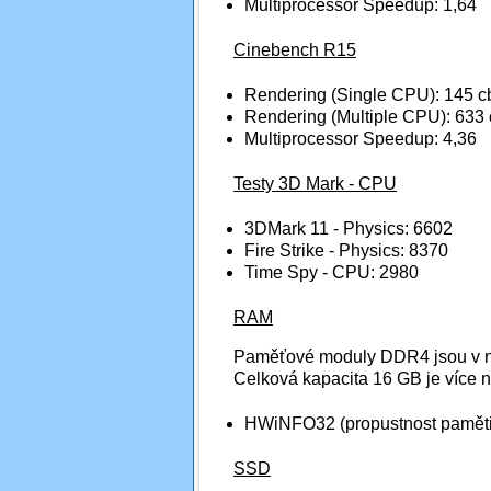
Multiprocessor Speedup: 1,64
Cinebench R15
Rendering (Single CPU): 145 c
Rendering (Multiple CPU): 633 
Multiprocessor Speedup: 4,36
Testy 3D Mark - CPU
3DMark 11 - Physics: 6602
Fire Strike - Physics: 8370
Time Spy - CPU: 2980
RAM
Paměťové moduly DDR4 jsou v not
Celková kapacita 16 GB je více n
HWiNFO32 (propustnost paměti
SSD