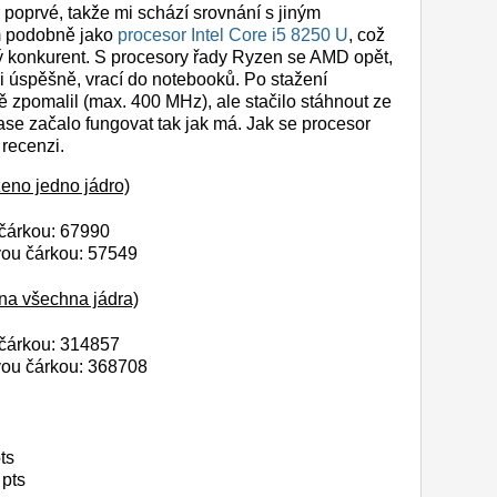
r poprvé, takže mi schází srovnání s jiným
m podobně jako
procesor Intel Core i5 8250 U
, což
ný konkurent. S procesory řady Ryzen se AMD opět,
i i úspěšně, vrací do notebooků. Po stažení
ě zpomalil (max. 400 MHz), ale stačilo stáhnout ze
se začalo fungovat tak jak má. Jak se procesor
 recenzi.
eno jedno jádro)
 čárkou: 67990
vou čárkou: 57549
na všechna jádra)
 čárkou: 314857
vou čárkou: 368708
ts
 pts