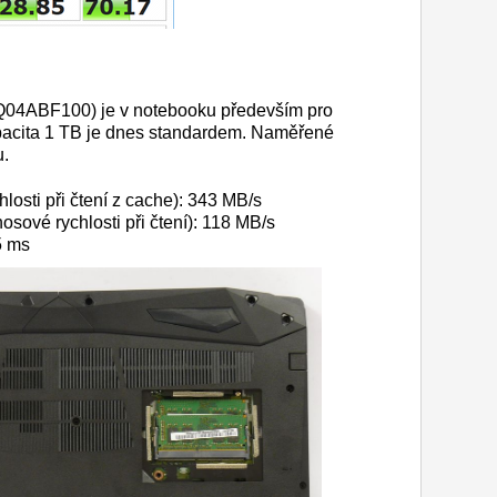
Q04ABF100) je v notebooku především pro
apacita 1 TB je dnes standardem. Naměřené
u.
osti při čtení z cache): 343 MB/s
sové rychlosti při čtení): 118 MB/s
5 ms