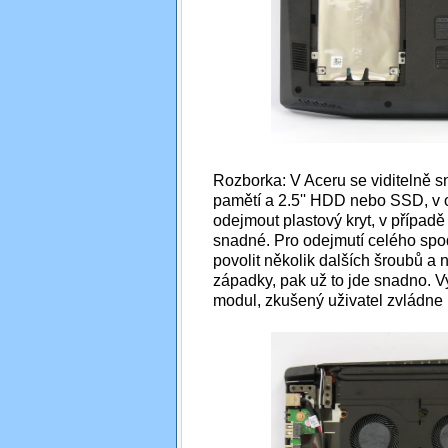
Rozborka: V Aceru se viditelně s
pamětí a 2.5'' HDD nebo SSD, v o
odejmout plastový kryt, v případě 
snadné. Pro odejmutí celého spo
povolit několik dalších šroubů a 
západky, pak už to jde snadno. V
modul, zkušený uživatel zvládne i