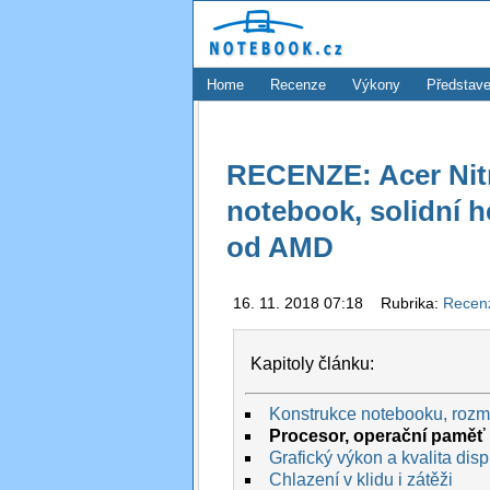
Home
Recenze
Výkony
Představe
RECENZE: Acer Nitro
notebook, solidní h
od AMD
16. 11. 2018 07:18 Rubrika:
Recen
Kapitoly článku:
Konstrukce notebooku, rozmě
Procesor, operační paměť 
Grafický výkon a kvalita disp
Chlazení v klidu i zátěži