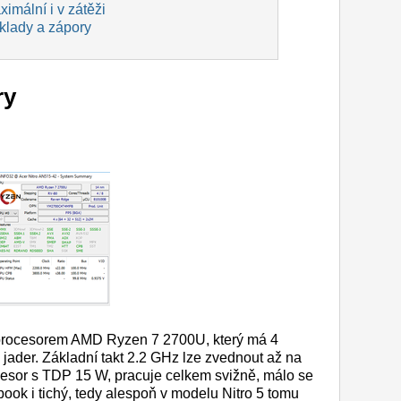
imální i v zátěži
 klady a zápory
ry
procesorem AMD Ryzen 7 2700U, který má 4
 jader. Základní takt 2.2 GHz lze zvednout až na
cesor s TDP 15 W, pracuje celkem svižně, málo se
book i tichý, tedy alespoň v modelu Nitro 5 tomu