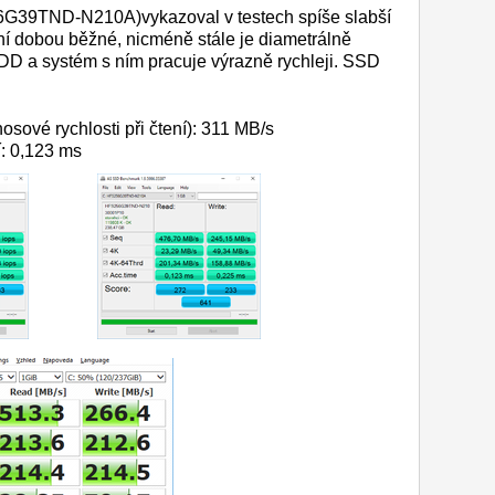
39TND-N210A)vykazoval v testech spíše slabší
ní dobou běžné, nicméně stále je diametrálně
 HDD a systém s ním pracuje výrazně rychleji. SSD
sové rychlosti při čtení): 311 MB/s
: 0,123 ms