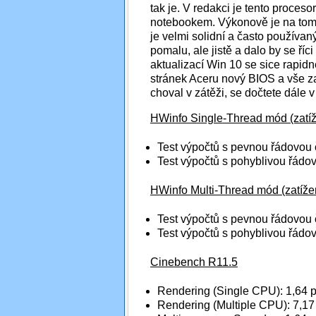
tak je. V redakci je tento proceso
notebookem. Výkonově je na to
je velmi solidní a často používa
pomalu, ale jistě a dalo by se říc
aktualizací Win 10 se sice rapidn
stránek Aceru nový BIOS a vše za
choval v zátěži, se dočtete dále v
HWinfo Single-Thread mód (zatíž
Test výpočtů s pevnou řádovou
Test výpočtů s pohyblivou řádo
HWinfo Multi-Thread mód (zatíže
Test výpočtů s pevnou řádovou
Test výpočtů s pohyblivou řádo
Cinebench R11.5
Rendering (Single CPU): 1,64 p
Rendering (Multiple CPU): 7,17