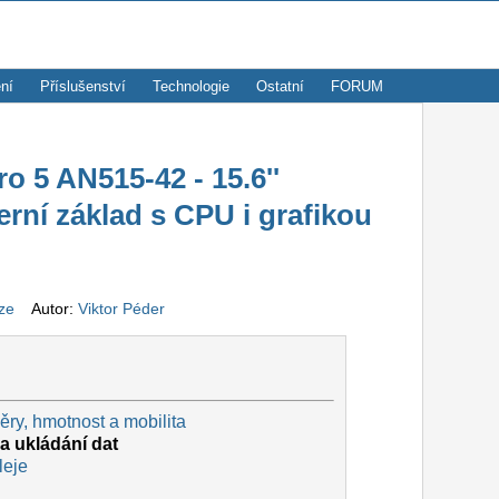
ní
Příslušenství
Technologie
Ostatní
FORUM
 5 AN515-42 - 15.6''
erní základ s CPU i grafikou
ze
Autor:
Viktor Péder
ry, hmotnost a mobilita
a ukládání dat
leje