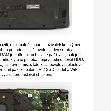
nažili, maximálně usnadnit uživatelskou výměnu
bou případech stačí uvolnit jeden šroub a
RAM je potřeba trochu více páčit, ale jinak je to
dního krytu je potřeba nejprve odmontovat HDD,
najít správné místo, kde začít povolovat plastové
yměnit pak lze baterii, M.2 SSD modul a WiFi
 vyčistit přepastovat chlazení.