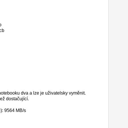
b
cb
ebooku dva a lze je uživatelsky vyměnit.
ež dostačující.
): 9564 MB/s