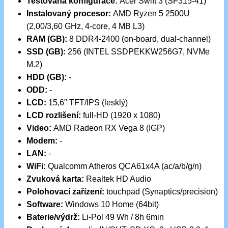
Testovaná konfigurace:
Acer Swift 3 (SF315-41)
Instalovaný procesor:
AMD Ryzen 5 2500U
(2,00/3,60 GHz, 4-core, 4 MB L3)
RAM (GB):
8 DDR4-2400 (on-board, dual-channel)
SSD (GB):
256 (INTEL SSDPEKKW256G7, NVMe
M.2)
HDD (GB):
-
ODD:
-
LCD:
15,6" TFT/IPS (lesklý)
LCD rozlišení:
full-HD (1920 x 1080)
Video:
AMD Radeon RX Vega 8 (IGP)
Modem:
-
LAN:
-
WiFi:
Qualcomm Atheros QCA61x4A (ac/a/b/g/n)
Zvuková karta:
Realtek HD Audio
Polohovací zařízení:
touchpad (Synaptics/precision)
Software:
Windows 10 Home (64bit)
Baterie/výdrž:
Li-Pol 49 Wh / 8h 6min