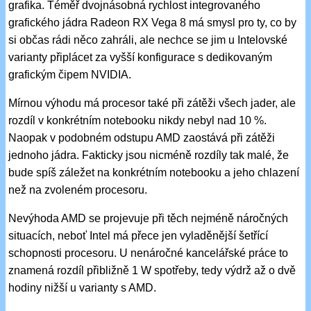
grafika. Téměř dvojnásobná rychlost integrovaného
grafického jádra Radeon RX Vega 8 má smysl pro ty, co by
si občas rádi něco zahráli, ale nechce se jim u Intelovské
varianty připlácet za vyšší konfigurace s dedikovaným
grafickým čipem NVIDIA.
Mírnou výhodu má procesor také při zátěži všech jader, ale
rozdíl v konkrétním notebooku nikdy nebyl nad 10 %.
Naopak v podobném odstupu AMD zaostává při zátěži
jednoho jádra. Fakticky jsou nicméně rozdíly tak malé, že
bude spíš záležet na konkrétním notebooku a jeho chlazení
než na zvoleném procesoru.
Nevýhoda AMD se projevuje při těch nejméně náročných
situacích, neboť Intel má přece jen vyladěnější šetřící
schopnosti procesoru. U nenáročné kancelářské práce to
znamená rozdíl přibližně 1 W spotřeby, tedy výdrž až o dvě
hodiny nižší u varianty s AMD.