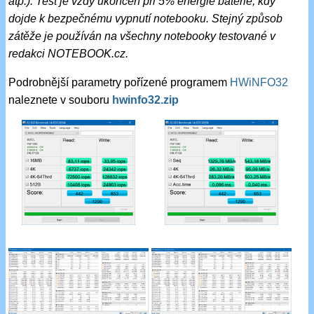
atp.). Test je vždy ukončen při 5% energie baterie, kdy
dojde k bezpečnému vypnutí notebooku. Stejný způsob
zátěže je používán na všechny notebooky testované v
redakci NOTEBOOK.cz.
Podrobnější parametry pořízené programem
HWiNFO32
naleznete v souboru
hwinfo32.zip