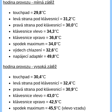
hodina provozu - mírná zátěž
touchpad =
29,8
°C
levá strana pod klávesnicí =
31,2
°C
pravá strana pod klávesnicí =
30,0
°C
klávesnice vlevo =
34,3
°C
klávesnice vpravo =
36,8
°C
spodek maximum =
34,0
°C
výdech chlazení =
32,6
°C
napájecí adaptér =
49,8
°C
hodina provozu - vysoká zátěž
touchpad =
30,4
°C
levá strana pod klávesnicí =
32,4
°C
pravá strana pod klávesnicí =
30,9
°C
klávesnice vlevo =
43,0
°C
klávesnice vpravo =
42,5
°C
spodek maximum =
45,5
°C (vlevo vzadu)