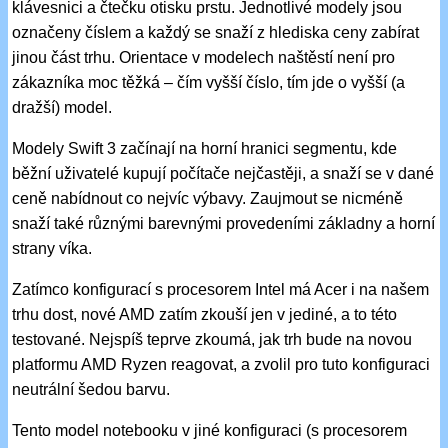
klávesnici a čtečku otisku prstu. Jednotlivé modely jsou
označeny číslem a každý se snaží z hlediska ceny zabírat
jinou část trhu. Orientace v modelech naštěstí není pro
zákazníka moc těžká – čím vyšší číslo, tím jde o vyšší (a
dražší) model.
Modely Swift 3 začínají na horní hranici segmentu, kde
běžní uživatelé kupují počítače nejčastěji, a snaží se v dané
ceně nabídnout co nejvíc výbavy. Zaujmout se nicméně
snaží také různými barevnými provedeními základny a horní
strany víka.
Zatímco konfigurací s procesorem Intel má Acer i na našem
trhu dost, nové AMD zatím zkouší jen v jediné, a to této
testované. Nejspíš teprve zkoumá, jak trh bude na novou
platformu AMD Ryzen reagovat, a zvolil pro tuto konfiguraci
neutrální šedou barvu.
Tento model notebooku v jiné konfiguraci (s procesorem