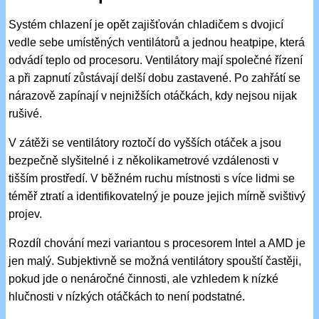
Systém chlazení je opět zajišťován chladičem s dvojicí
vedle sebe umístěných ventilátorů a jednou heatpipe, která
odvádí teplo od procesoru. Ventilátory mají společné řízení
a při zapnutí zůstávají delší dobu zastavené. Po zahřátí se
nárazově zapínají v nejnižších otáčkách, kdy nejsou nijak
rušivé.
V zátěži se ventilátory roztočí do vyšších otáček a jsou
bezpečně slyšitelné i z několikametrové vzdálenosti v
tišším prostředí. V běžném ruchu místnosti s více lidmi se
téměř ztratí a identifikovatelný je pouze jejich mírně svištivý
projev.
Rozdíl chování mezi variantou s procesorem Intel a AMD je
jen malý. Subjektivně se možná ventilátory spouští častěji,
pokud jde o nenáročné činnosti, ale vzhledem k nízké
hlučnosti v nízkých otáčkách to není podstatné.