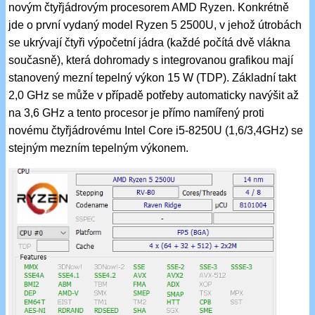
novým čtyřjádrovým procesorem AMD Ryzen. Konkrétně
jde o první vydaný model Ryzen 5 2500U, v jehož útrobách
se ukrývají čtyři výpočetní jádra (každé počítá dvě vlákna
současně), která dohromady s integrovanou grafikou mají
stanovený mezní tepelný výkon 15 W (TDP). Základní takt
2,0 GHz se může v případě potřeby automaticky navýšit až
na 3,6 GHz a tento procesor je přímo namířený proti
novému čtyřjádrovému Intel Core i5-8250U (1,6/3,4GHz) se
stejným mezním tepelným výkonem.