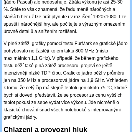
(jádro Pascal) ale nedosahuje. Ztráta výkonu je asi 25-30
%. Stále to však znamená, že řadu méně náročných a
starších her už lze hrát plynule i v rozlišení 1920x1080. Lze
spustit i náročnější hry, ale počítejte s výrazným omezením
úrovně detailů a snížením rozlišení.
V plné zátěži grafiky pomocí testu FurMark se grafické jádro
pohybovalo nejčastěji kolem taktu 800 MHz (místo
maximálních 1,1 GHz). V případě, že během grafického
testu běží také plná zátěž procesoru, projeví se ještě
intenzivněji nízké TDP čipu. Grafické jádro běží v průměru
jen na 350 MHz a procesorová jádra na 1,9 GHz. Vzhledem
k tomu, že celý čip má stejně teplotu jen okolo 75 °C, klidně
bych si dovedl představit, že se procesor za cenu vyšších
teplot pokusí ze sebe vydat více výkonu. Jde nicméně o
klasické chování snad všech notebooků s integrovanými
grafickými jádry.
Chlazení a provozní hluk