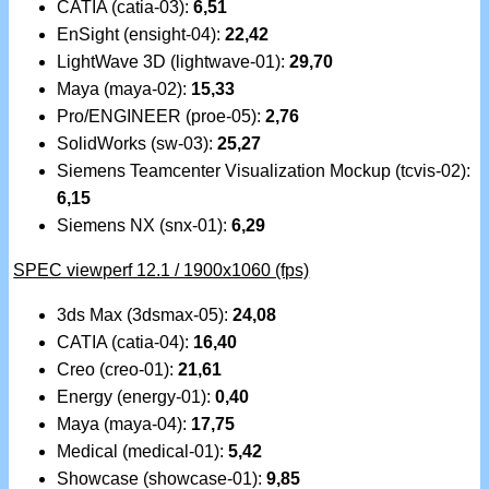
CATIA (catia-03):
6,51
EnSight (ensight-04):
22,42
LightWave 3D (lightwave-01):
29,70
Maya (maya-02):
15,33
Pro/ENGINEER (proe-05):
2,76
SolidWorks (sw-03):
25,27
Siemens Teamcenter Visualization Mockup (tcvis-02):
6,15
Siemens NX (snx-01):
6,29
SPEC viewperf 12.1 / 1900x1060 (fps)
3ds Max (3dsmax-05):
24,08
CATIA (catia-04):
16,40
Creo (creo-01):
21,61
Energy (energy-01):
0,40
Maya (maya-04):
17,75
Medical (medical-01):
5,42
Showcase (showcase-01):
9,85