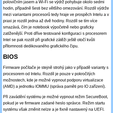
polovičním jasem a Wi-Fi se výdrž pohybuje okolo sedmi
hodin, případně šesti bez většího omezování. Rozdíl výdrže
mezi variantami procesorů tedy hraje ve prospěch Intelu a v
praxi je rozdíl jedna až dvě hodiny. Rozdíl se tím více
smazává, čím je notebook výpočetně nebo graficky
zatíženější. Proti dříve testované konfiguraci s procesorem
Intel se pak rozdíl při grafické zátěži ještě otočí kvůli
přítomnosti dedikovaného grafického čipu.
BIOS
Firmware počítače je stejně strohý jako v případě varianty s
procesorem od Intelu. Rozdíl je pouze v pokročilých
možnostech, kde je možné vypnout podporu virtualizace
(AMD) a jednotku IOMMU (správa paměti pro IO zařízení).
Při zavádění systému je možné vypnout režim SecureBoot,
pokud je ve firmware zadané heslo správce. Režim startu
systému však změnit nelze a je fixně nastavený na UEFI.