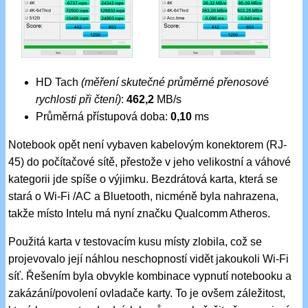
HD Tach
(měření skutečné průměrné přenosové
rychlosti při čtení)
:
462,2
MB/s
Průměrná přístupová doba:
0,10
ms
Notebook opět není vybaven kabelovým konektorem (RJ-
45) do počítačové sítě, přestože v jeho velikostní a váhové
kategorii jde spíše o výjimku. Bezdrátová karta, která se
stará o Wi-Fi /AC a Bluetooth, nicméně byla nahrazena,
takže místo Intelu má nyní značku Qualcomm Atheros.
Použitá karta v testovacím kusu místy zlobila, což se
projevovalo její náhlou neschopností vidět jakoukoli Wi-Fi
síť. Řešením byla obvykle kombinace vypnutí notebooku a
zakázání/povolení ovladače karty. To je ovšem záležitost,