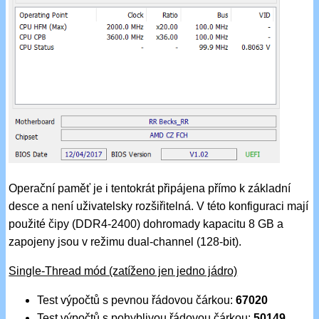
Operační paměť je i tentokrát připájena přímo k základní
desce a není uživatelsky rozšiřitelná. V této konfiguraci mají
použité čipy (DDR4-2400) dohromady kapacitu 8 GB a
zapojeny jsou v režimu dual-channel (128-bit).
Single-Thread mód (zatíženo jen jedno jádro)
Test výpočtů s pevnou řádovou čárkou:
67020
Test výpočtů s pohyblivou řádovou čárkou:
50149