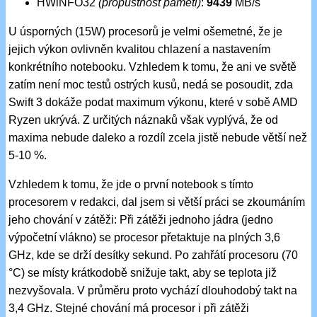
HWiNFO32
(propustnost paměti)
:
9439
MB/s
U úsporných (15W) procesorů je velmi ošemetné, že je
jejich výkon ovlivněn kvalitou chlazení a nastavením
konkrétního notebooku. Vzhledem k tomu, že ani ve světě
zatím není moc testů ostrých kusů, nedá se posoudit, zda
Swift 3 dokáže podat maximum výkonu, které v sobě AMD
Ryzen ukrývá. Z určitých náznaků však vyplývá, že od
maxima nebude daleko a rozdíl zcela jistě nebude větší než
5-10 %.
Vzhledem k tomu, že jde o první notebook s tímto
procesorem v redakci, dal jsem si větší práci se zkoumáním
jeho chování v zátěži: Při zátěži jednoho jádra (jedno
výpočetní vlákno) se procesor přetaktuje na plných 3,6
GHz, kde se drží desítky sekund. Po zahřátí procesoru (70
°C) se místy krátkodobě snižuje takt, aby se teplota již
nezvyšovala. V průměru proto vychází dlouhodobý takt na
3,4 GHz. Stejné chování má procesor i při zátěži