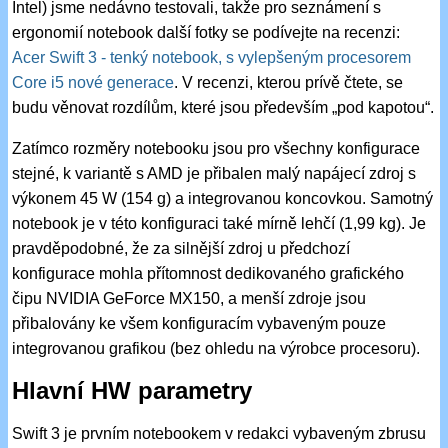
Intel) jsme nedávno testovali, takže pro seznámení s
ergonomií notebook další fotky se podívejte na recenzi:
Acer Swift 3 - tenký notebook, s vylepšeným procesorem
Core i5 nové generace
. V recenzi, kterou prívě čtete, se
budu věnovat rozdílům, které jsou především „pod kapotou“.
Zatímco rozměry notebooku jsou pro všechny konfigurace
stejné, k variantě s AMD je přibalen malý napájecí zdroj s
výkonem 45 W (154 g) a integrovanou koncovkou. Samotný
notebook je v této konfiguraci také mírně lehčí (1,99 kg). Je
pravděpodobné, že za silnější zdroj u předchozí
konfigurace mohla přítomnost dedikovaného grafického
čipu NVIDIA GeForce MX150, a menší zdroje jsou
přibalovány ke všem konfiguracím vybaveným pouze
integrovanou grafikou (bez ohledu na výrobce procesoru).
Hlavní HW parametry
Swift 3 je prvním notebookem v redakci vybaveným zbrusu