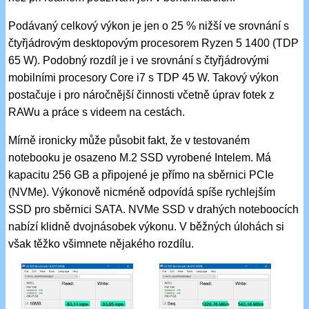
Podávaný celkový výkon je jen o 25 % nižší ve srovnání s
čtyřjádrovým desktopovým procesorem Ryzen 5 1400 (TDP
65 W). Podobný rozdíl je i ve srovnání s čtyřjádrovými
mobilními procesory Core i7 s TDP 45 W. Takový výkon
postačuje i pro náročnější činnosti včetně úprav fotek z
RAWu a práce s videem na cestách.
Mírně ironicky může působit fakt, že v testovaném
notebooku je osazeno M.2 SSD vyrobené Intelem. Má
kapacitu 256 GB a připojené je přímo na sběrnici PCIe
(NVMe). Výkonově nicméně odpovídá spíše rychlejším
SSD pro sběrnici SATA. NVMe SSD v drahých noteboocích
nabízí klidně dvojnásobek výkonu. V běžných úlohách si
však těžko všimnete nějakého rozdílu.