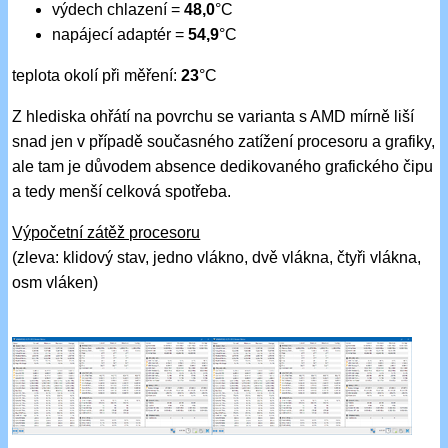
výdech chlazení =
48,0
°C
napájecí adaptér =
54,9
°C
teplota okolí při měření:
23
°C
Z hlediska ohřátí na povrchu se varianta s AMD mírně liší
snad jen v případě současného zatížení procesoru a grafiky,
ale tam je důvodem absence dedikovaného grafického čipu
a tedy menší celková spotřeba.
Výpočetní zátěž procesoru
(zleva: klidový stav, jedno vlákno, dvě vlákna, čtyři vlákna,
osm vláken)