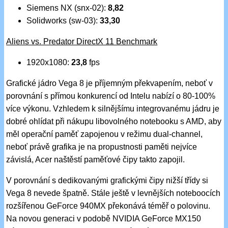
Siemens NX (snx-02):
8,82
Solidworks (sw-03):
33,30
Aliens vs. Predator DirectX 11 Benchmark
1920x1080:
23,8
fps
Grafické jádro Vega 8 je příjemným překvapením, neboť v
porovnání s přímou konkurencí od Intelu nabízí o 80-100%
více výkonu. Vzhledem k silnějšímu integrovanému jádru je
dobré ohlídat při nákupu libovolného notebooku s AMD, aby
měl operační paměť zapojenou v režimu dual-channel,
neboť právě grafika je na propustnosti paměti nejvíce
závislá, Acer naštěstí paměťové čipy takto zapojil.
V porovnání s dedikovanými grafickými čipy nižší třídy si
Vega 8 nevede špatně. Stále ještě v levnějších noteboocích
rozšířenou GeForce 940MX překonává téměř o polovinu.
Na novou generaci v podobě NVIDIA GeForce MX150