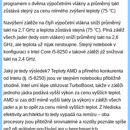
programem s dvěma výpočetními vlákny a průměrný takt
zůstává stejný za cenu mírného zvýšení teploty (75 °C)
Navýšení zátěže na čtyři výpočetní vlákna sníží průměrný
takt na 2,7 GHz a teplota zůstává stejná (75 °C). Plná zátěž
všech jader (tedy osm vláken) sníží průměrný takt na 2,6
GHz, ale teplota už nijak nestoupne. Stejný notebook v
konfiguraci s Intel Core i5-8250 v takové zátěži již snižoval
takt na 2,4 GHz.
Jaký je tedy výsledek? Teploty AMD a přímého konkurenta
od Intelu (tj. i5-8250) jsou ve stejném notebooku přibližně
shodné. Intel umí lépe utilizovat TurboBoost, takže v zátěži
jednoho jádra podává vyšší výkon za cenu vyšších teplot.
AMD si zas drží mírně vyšší takty (a výkon) v zátěži všech
jader a je to opět za cenu mírně vyšších teplot. Z hlediska
efektivity architektur to tedy vypadá na remízu – oba
procesory jsou přibližně srovnatelné a rozdíly poznáte spíše
než při reálném používání jen v benchmarcích.