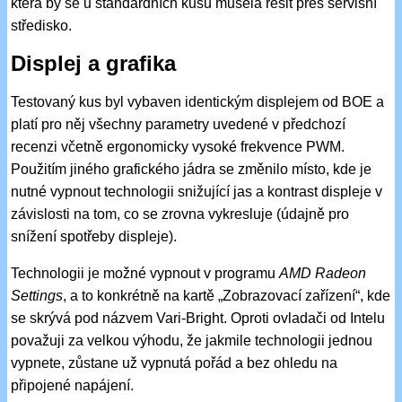
která by se u standardních kusů musela řešit přes servisní
středisko.
Displej a grafika
Testovaný kus byl vybaven identickým displejem od BOE a
platí pro něj všechny parametry uvedené v předchozí
recenzi včetně ergonomicky vysoké frekvence PWM.
Použitím jiného grafického jádra se změnilo místo, kde je
nutné vypnout technologii snižující jas a kontrast displeje v
závislosti na tom, co se zrovna vykresluje (údajně pro
snížení spotřeby displeje).
Technologii je možné vypnout v programu
AMD Radeon
Settings
, a to konkrétně na kartě „Zobrazovací zařízení“, kde
se skrývá pod názvem Vari-Bright. Oproti ovladači od Intelu
považuji za velkou výhodu, že jakmile technologii jednou
vypnete, zůstane už vypnutá pořád a bez ohledu na
připojené napájení.