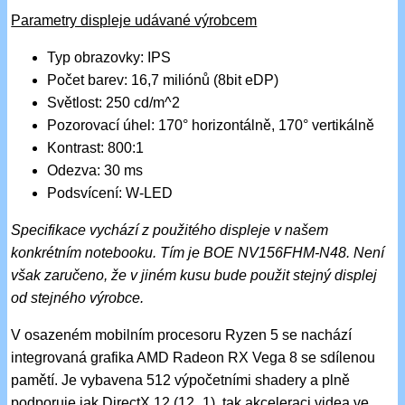
Parametry displeje udávané výrobcem
Typ obrazovky: IPS
Počet barev: 16,7 miliónů (8bit eDP)
Světlost: 250 cd/m^2
Pozorovací úhel: 170° horizontálně, 170° vertikálně
Kontrast: 800:1
Odezva: 30 ms
Podsvícení: W-LED
Specifikace vychází z použitého displeje v našem
konkrétním notebooku. Tím je BOE NV156FHM-N48. Není
však zaručeno, že v jiném kusu bude použit stejný displej
od stejného výrobce.
V osazeném mobilním procesoru Ryzen 5 se nachází
integrovaná grafika AMD Radeon RX Vega 8 se sdílenou
pamětí. Je vybavena 512 výpočetními shadery a plně
podporuje jak DirectX 12 (12_1), tak akceleraci videa ve