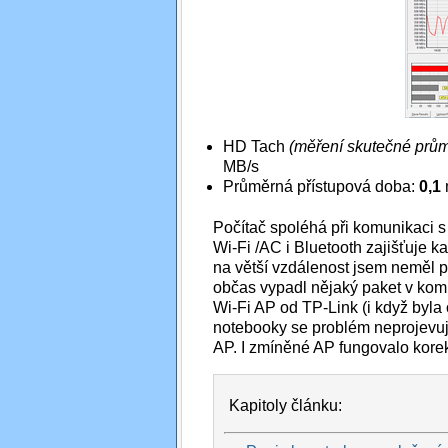
HD Tach
(měření skutečné průmě
MB/s
Průměrná přístupová doba:
0,1
Počítač spoléhá při komunikaci s
Wi-Fi /AC i Bluetooth zajišťuje k
na větší vzdálenost jsem neměl 
občas vypadl nějaký paket v kom
Wi-Fi AP od TP-Link (i když byla o
notebooky se problém neprojevu
AP. I zmíněné AP fungovalo korek
Kapitoly článku: