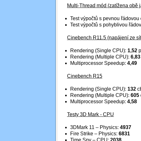
Multi-Thread mód (zatížena obě j
Test výpočtů s pevnou řádovou
Test výpočtů s pohyblivou řádo
Cinebench R11.5 (napájení ze sítě
Rendering (Single CPU):
1,52
p
Rendering (Multiple CPU):
6,83
Multiprocessor Speedup:
4,49
Cinebench R15
Rendering (Single CPU):
132
c
Rendering (Multiple CPU):
605
Multiprocessor Speedup:
4,58
Testy 3D Mark - CPU
3DMark 11 – Physics:
4937
Fire Strike – Physics:
6831
Time Spy – CPU:
2038