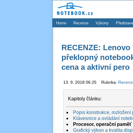
Home
Recenze
Výkony
Představe
RECENZE: Lenovo Y
překlopný notebook
cena a aktivní pero
13. 9. 2018 06:25 Rubrika:
Recen
Kapitoly článku:
Popis konstrukce, rozložení 
Klávesnice a ovládání note
Procesor, operační paměť 
Grafický výkon a kvalita disp