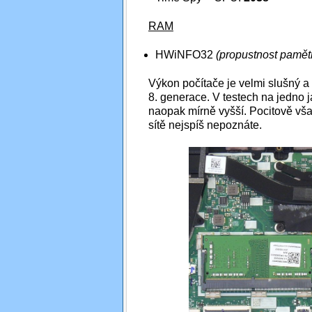
RAM
HWiNFO32
(propustnost paměti
Výkon počítače je velmi slušný 
8. generace. V testech na jedno j
naopak mírně vyšší. Pocitově vša
sítě nejspíš nepoznáte.