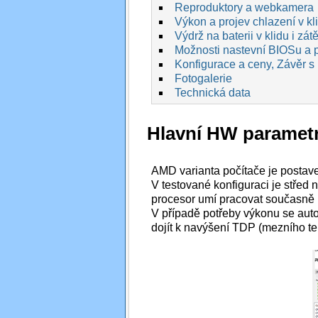
Reproduktory a webkamera
Výkon a projev chlazení v kl
Výdrž na baterii v klidu i zátě
Možnosti nastevní BIOSu a p
Konfigurace a ceny, Závěr s
Fotogalerie
Technická data
Hlavní HW paramet
AMD varianta počítače je posta
V testované konfiguraci je střed 
procesor umí pracovat současně n
V případě potřeby výkonu se auto
dojít k navýšení TDP (mezního t