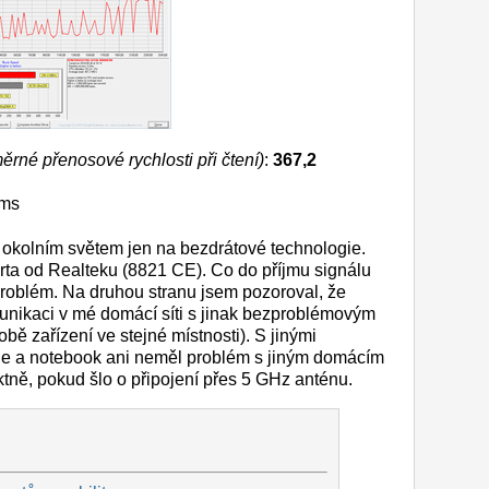
rné přenosové rychlosti při čtení)
:
367,2
ms
 okolním světem jen na bezdrátové technologie.
arta od Realteku (8821 CE). Co do příjmu signálu
problém. Na druhou stranu jsem pozoroval, že
unikaci v mé domácí síti s jinak bezproblémovým
bě zařízení ve stejné místnosti). S jinými
je a notebook ani neměl problém s jiným domácím
tně, pokud šlo o připojení přes 5 GHz anténu.