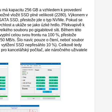
u má kapacitu 256 GB a vzhledem k provedení
 možné vložit SSD plné velikosti (2280). Výkonem v
SATA SSD, přestože jde o typ NVMe. Pokud se
ychlost a ukáže se jako úzké hrdlo. Překvapivě k
velkého souboru po gigabitové síti. Během této
 vyplní celou svou frontu na 100 %, přestože
50 MB/s. Šlo navíc pouze o čtení, neboť soubor
de vytížení SSD nepřesáhlo 10 %). Celkově tedy
 pro kancelářský počítač, ale náročného uživatele