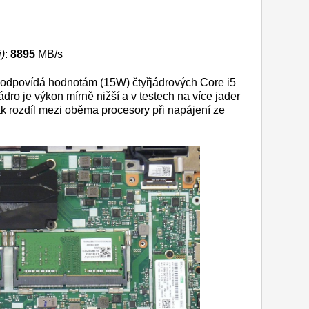
)
:
8895
MB/s
a odpovídá hodnotám (15W) čtyřjádrových Core i5
ádro je výkon mírně nižší a v testech na více jader
k rozdíl mezi oběma procesory při napájení ze