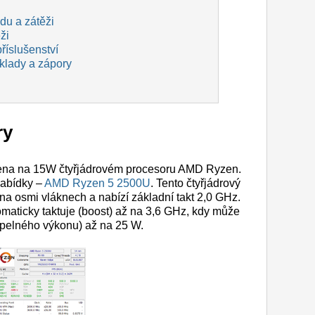
idu a zátěži
ži
říslušenství
 klady a zápory
ry
vena na 15W čtyřjádrovém procesoru AMD Ryzen.
nabídky –
AMD Ryzen 5 2500U
. Tento čtyřjádrový
a osmi vláknech a nabízí základní takt 2,0 GHz.
maticky taktuje (boost) až na 3,6 GHz, kdy může
epelného výkonu) až na 25 W.