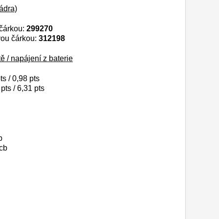
ádra)
 čárkou:
299270
vou čárkou:
312198
 / napájení z baterie
ts / 0,98 pts
pts / 6,31 pts
b
cb