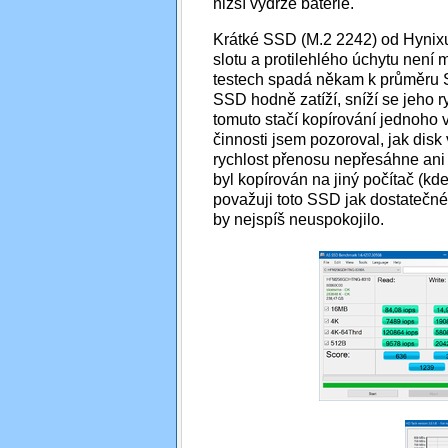
nižší výdrže baterie.
Krátké SSD (M.2 2242) od Hynix
slotu a protilehlého úchytu není
testech spadá někam k průměru 
SSD hodně zatíží, sníží se jeho r
tomuto stačí kopírování jednoho 
činnosti jsem pozoroval, jak disk
rychlost přenosu nepřesáhne ani 
byl kopírován na jiný počítač (k
považuji toto SSD jak dostatečné
by nejspíš neuspokojilo.