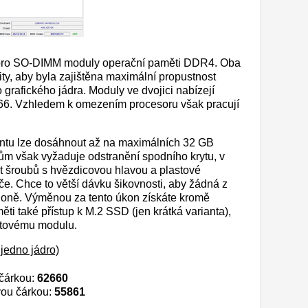
 pro SO-DIMM moduly operační paměti DDR4. Oba
ity, aby byla zajištěna maximální propustnost
grafického jádra. Moduly ve dvojici nabízejí
66. Vzhledem k omezením procesoru však pracují
tu lze dosáhnout až na maximálních 32 GB
ům však vyžaduje odstranění spodního krytu, v
t šroubů s hvězdicovou hlavou a plastové
e. Chce to větší dávku šikovnosti, aby žádná z
honě. Výměnou za tento úkon získáte kromě
ti také přístup k M.2 SSD (jen krátká varianta),
rátovému modulu.
jedno jádro)
 čárkou:
62660
vou čárkou:
55861