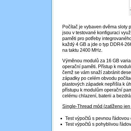
Počítač je vybaven dvěma sloty
jsou v testované konfiguraci využ
paměti pro potřeby integrovaného 
každý 4 GB a jde o typ DDR4-26
na taktu 2400 MHz.
Výměnou modulů za 16 GB varian
operační paměti. Přístup k modul
čemž se vám snaží zabránit dese
západky po celém obvodu počítač
plastových západek nepřišla k ú
přístupu k modulům operační pamě
celému chlazení, baterii a bezd
Single-Thread mód (zatíženo jen 
Test výpočtů s pevnou řádovou
Test výpočtů s pohyblivou řádo