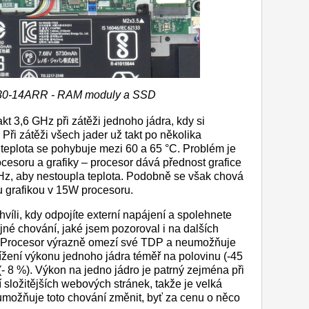
30-14ARR - RAM moduly a SSD
t 3,6 GHz při zátěži jednoho jádra, kdy si
 Při zátěži všech jader už takt po několika
eplota se pohybuje mezi 60 a 65 °C. Problém je
esoru a grafiky – procesor dává přednost grafice
 GHz, aby nestoupla teplota. Podobně se však chová
u grafikou v 15W procesoru.
íli, kdy odpojíte externí napájení a spolehnete
ejné chování, jaké jsem pozoroval i na dalších
. Procesor výrazně omezí své TDP a neumožňuje
nížení výkonu jednoho jádra téměř na polovinu (-45
- 8 %). Výkon na jedno jádro je patrný zejména při
složitějších webových stránek, takže je velká
možňuje toto chování změnit, byť za cenu o něco