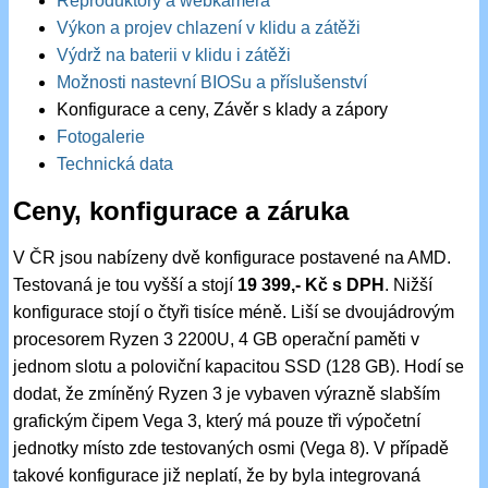
Reproduktory a webkamera
Výkon a projev chlazení v klidu a zátěži
Výdrž na baterii v klidu i zátěži
Možnosti nastevní BIOSu a příslušenství
Konfigurace a ceny, Závěr s klady a zápory
Fotogalerie
Technická data
Ceny, konfigurace a záruka
V ČR jsou nabízeny dvě konfigurace postavené na AMD.
Testovaná je tou vyšší a stojí
19 399,- Kč s DPH
. Nižší
konfigurace stojí o čtyři tisíce méně. Liší se dvoujádrovým
procesorem Ryzen 3 2200U, 4 GB operační paměti v
jednom slotu a poloviční kapacitou SSD (128 GB). Hodí se
dodat, že zmíněný Ryzen 3 je vybaven výrazně slabším
grafickým čipem Vega 3, který má pouze tři výpočetní
jednotky místo zde testovaných osmi (Vega 8). V případě
takové konfigurace již neplatí, že by byla integrovaná