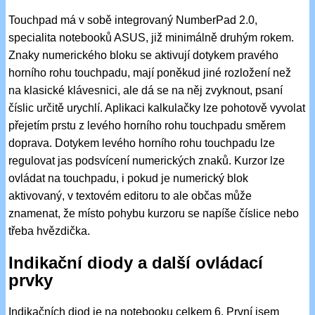
Touchpad má v sobě integrovaný NumberPad 2.0,
specialita notebooků ASUS, již minimálně druhým rokem.
Znaky numerického bloku se aktivují dotykem pravého
horního rohu touchpadu, mají poněkud jiné rozložení než
na klasické klávesnici, ale dá se na něj zvyknout, psaní
číslic určitě urychlí. Aplikaci kalkulačky lze pohotově vyvolat
přejetím prstu z levého horního rohu touchpadu směrem
doprava. Dotykem levého horního rohu touchpadu lze
regulovat jas podsvícení numerických znaků. Kurzor lze
ovládat na touchpadu, i pokud je numerický blok
aktivovaný, v textovém editoru to ale občas může
znamenat, že místo pohybu kurzoru se napíše číslice nebo
třeba hvězdička.
Indikační diody a další ovládací
prvky
Indikačních diod je na notebooku celkem 6. První jsem