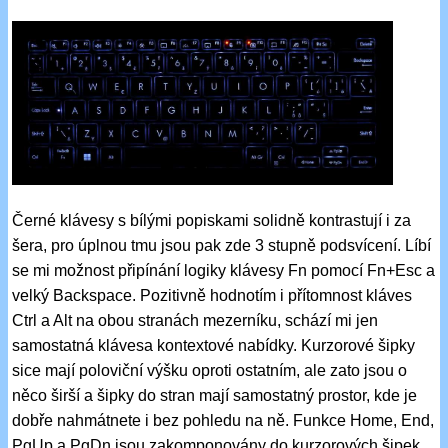
Černé klávesy s bílými popiskami solidně kontrastují i za
šera, pro úplnou tmu jsou pak zde 3 stupně podsvícení. Líbí
se mi možnost připínání logiky klávesy Fn pomocí Fn+Esc a
velký Backspace. Pozitivně hodnotím i přítomnost kláves
Ctrl a Alt na obou stranách mezerníku, schází mi jen
samostatná klávesa kontextové nabídky. Kurzorové šipky
sice mají poloviční výšku oproti ostatním, ale zato jsou o
něco širší a šipky do stran mají samostatný prostor, kde je
dobře nahmátnete i bez pohledu na ně. Funkce Home, End,
PgUp a PgDn jsou zakomponovány do kurzorových šipek,