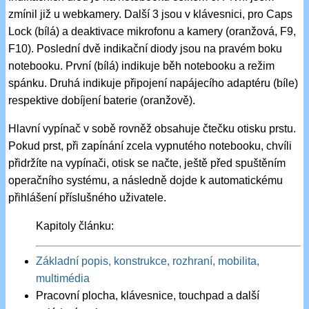
zmínil již u webkamery. Další 3 jsou v klávesnici, pro Caps
Lock (bílá) a deaktivace mikrofonu a kamery (oranžová, F9,
F10). Poslední dvě indikační diody jsou na pravém boku
notebooku. První (bílá) indikuje běh notebooku a režim
spánku. Druhá indikuje připojení napájecího adaptéru (bíle)
respektive dobíjení baterie (oranžově).
Hlavní vypínač v sobě rovněž obsahuje čtečku otisku prstu.
Pokud prst, při zapínání zcela vypnutého notebooku, chvíli
přidržíte na vypínači, otisk se načte, ještě před spuštěním
operačního systému, a následně dojde k automatickému
přihlášení příslušného uživatele.
Kapitoly článku:
Základní popis, konstrukce, rozhraní, mobilita,
multimédia
Pracovní plocha, klávesnice, touchpad a další