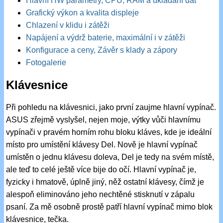
Hlavní HW parametry, CPU, RAM a ukládání dat
Grafický výkon a kvalita displeje
Chlazení v klidu i zátěži
Napájení a výdrž baterie, maximální i v zátěži
Konfigurace a ceny, Závěr s klady a zápory
Fotogalerie
Klávesnice
Při pohledu na klávesnici, jako první zaujme hlavní vypínač.
ASUS zřejmě vyslyšel, nejen moje, výtky vůči hlavnímu
vypínači v pravém horním rohu bloku kláves, kde je ideální
místo pro umístění klávesy Del. Nově je hlavní vypínač
umístěn o jednu klávesu doleva, Del je tedy na svém místě,
ale teď to celé ještě více bije do očí. Hlavní vypínač je,
fyzicky i hmatově, úplně jiný, něž ostatní klávesy, čímž je
alespoň eliminováno jeho nechtěné stisknutí v zápalu
psaní. Za mě osobně prostě patří hlavní vypínač mimo blok
klávesnice, tečka.