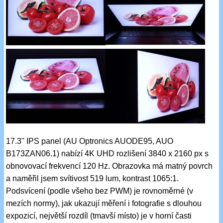
17.3'' IPS panel (AU Optronics AUODE95, AUO
B173ZAN06.1) nabízí 4K UHD rozlišení 3840 x 2160 px s
obnovovací frekvencí 120 Hz. Obrazovka má matný povrch
a naměřil jsem svítivost 519 lum, kontrast 1065:1.
Podsvícení (podle všeho bez PWM) je rovnoměrné (v
mezích normy), jak ukazují měření i fotografie s dlouhou
expozicí, největší rozdíl (tmavší místo) je v horní časti