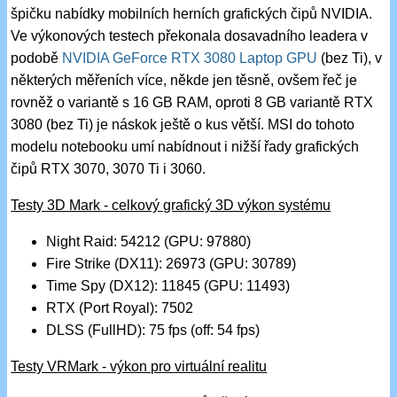
špičku nabídky mobilních herních grafických čipů NVIDIA.
Ve výkonových testech překonala dosavadního leadera v
podobě
NVIDIA GeForce RTX 3080 Laptop GPU
(bez Ti), v
některých měřeních více, někde jen těsně, ovšem řeč je
rovněž o variantě s 16 GB RAM, oproti 8 GB variantě RTX
3080 (bez Ti) je náskok ještě o kus větší. MSI do tohoto
modelu notebooku umí nabídnout i nižší řady grafických
čipů RTX 3070, 3070 Ti i 3060.
Testy 3D Mark - celkový grafický 3D výkon systému
Night Raid: 54212 (GPU: 97880)
Fire Strike (DX11): 26973 (GPU: 30789)
Time Spy (DX12): 11845 (GPU: 11493)
RTX (Port Royal): 7502
DLSS (FullHD): 75 fps (off: 54 fps)
Testy VRMark - výkon pro virtuální realitu