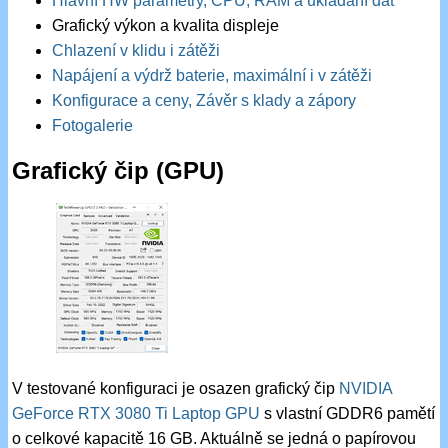
Hlavní HW parametry, CPU, RAM a ukládání dat
Grafický výkon a kvalita displeje
Chlazení v klidu i zátěži
Napájení a výdrž baterie, maximální i v zátěži
Konfigurace a ceny, Závěr s klady a zápory
Fotogalerie
Grafický čip (GPU)
V testované konfiguraci je osazen grafický čip
NVIDIA
GeForce RTX 3080 Ti Laptop GPU
s vlastní GDDR6 pamětí
o celkové kapacitě 16 GB. Aktuálně se jedná o papírovou