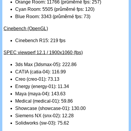
Orange Room: 11766 (průměrné fps: 257)
Cyan Room: 5505 (průměrné fps: 120)
Blue Room: 3343 (průměrné fps: 73)
Cinebench (OpenGL)
Cinebench R15: 219 fps
SPEC viewperf 12.1 / 1900x1060 (fps)
3ds Max (3dsmax-05): 222.86
CATIA (catia-04): 116.99
Creo (creo-01): 73.13
Energy (energy-01): 11.34
Maya (maya-04): 143.63
Medical (medical-01): 59.86
Showcase (showcase-01): 130.00
Siemens NX (snx-02): 12.28
Solidworks (sw-03): 75.62