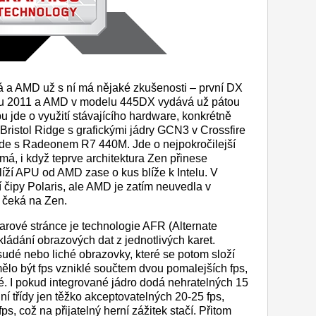
 a AMD už s ní má nějaké zkušenosti – první DX
oku 2011 a AMD v modelu 445DX vydává už pátou
pu jde o využití stávajícího hardware, konkrétně
Bristol Ridge s grafickými jádry GCN3 v Crossfire
zde s Radeonem R7 440M. Jde o nejpokročilejší
má, i když teprve architektura Zen přinese
íží APU od AMD zase o kus blíže k Intelu. V
ší čipy Polaris, ale AMD je zatím neuvedla v
i čeká na Zen.
rové stránce je technologie AFR (Alternate
ládání obrazových dat z jednotlivých karet.
 sudé nebo liché obrazovky, které se potom složí
lo být fps vzniklé součtem dvou pomalejších fps,
. I pokud integrované jádro dodá nehratelných 15
ní třídy jen těžko akceptovatelných 20-25 fps,
ps, což na přijatelný herní zážitek stačí. Přitom