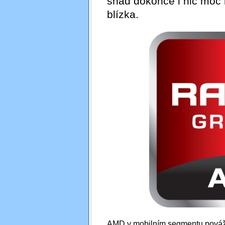
snad dokonce i nic moc 
blízka.
AMD v mobilním segmentu povážli