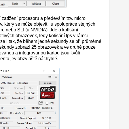
zatížení procesoru a především tzv. micro
jev, který se může objevit i u spolupráce stejných
re nebo SLI (u NVIDIA). Jde o kolísání
livých obrazovek, tedy kolísání fps v rámci
 lze i tak, že během jedné sekundy se při průměrné
lsekundy zobrazí 25 obrazovek a ve druhé pouze
kovanou a integrovanou kartou jsou kvůli
tento jev obzvláště náchylné.