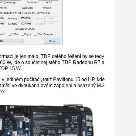
ormací je jen málo, TDP celého řešení by se tedy
60 W, jde o součet nejistého TDP Radeonu R7 a
 TDP 15 W.
v jediném počítači, totiž Pavilionu 15 od HP, kde
amětí ve dvoukanálovém zapojení a osazený M.2
ce.