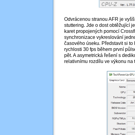
Odvrácenou stranou AFR je vyšší 
stuttering. Jde o dost obtěžující 
karet propojených pomocí Crossfi
synchronizace vykreslování jednot
časového úseku. Představit si to
rychlosti 30 fps během první pů
pět. A asymetrická řešení s dedi
relativnímu rozdílu ve výkonu na 