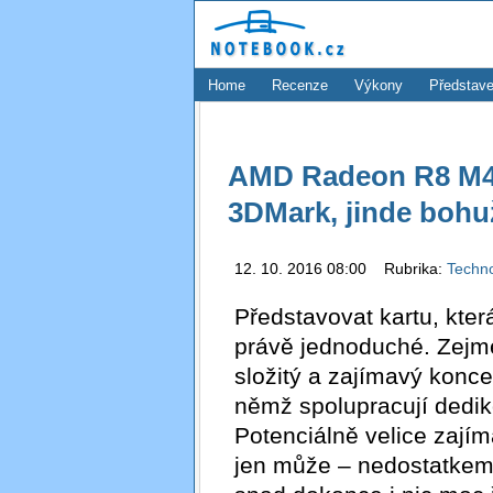
Home
Recenze
Výkony
Představe
AMD Radeon R8 M44
3DMark, jinde bohu
12. 10. 2016 08:00 Rubrika:
Techn
Představovat kartu, kter
právě jednoduché. Zejm
složitý a zajímavý koncep
němž spolupracují dedik
Potenciálně velice zají
jen může – nedostatkem