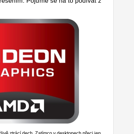
řešením. Pojďme se na to podívat z
vě ztrácí dech. Zatímco v desktopech přeci jen