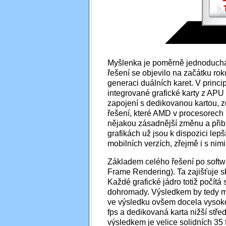
Myšlenka je poměrně jednoduchá
řešení se objevilo na začátku r
generaci duálních karet. V princi
integrované grafické karty z APU 
zapojení s dedikovanou kartou, 
řešení, které AMD v procesorech 
nějakou zásadnější změnu a přibl
grafikách už jsou k dispozici lep
mobilních verzích, zřejmě i s nim
Základem celého řešení po softwa
Frame Rendering). Ta zajišťuje sk
Každé grafické jádro totiž počítá
dohromady. Výsledkem by tedy mě
ve výsledku ovšem docela vysoké
fps a dedikovaná karta nižší střed
výsledkem je velice solidních 35 f