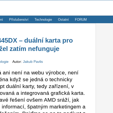
ní
Příslušenství
Technologie
Ostatní
FORUM
5DX – duální karta pro
žel zatím nefunguje
ologie
Autor:
Jakub Pavlis
á ani není na webu výrobce, není
éna když se jedná o technicky
t duální karty, tedy zařízení, v
ovaná a integrovaná grafická karta.
mavé řešení ovšem AMD sráží, jak
 informací, špatným marketingem a