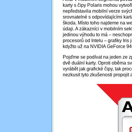
karty s čipy Polaris mohou vytvo
nepředstavila mobilní verze svýc
srovnatelné s odpovídajícími kart
škoda. Místo toho najdeme na web
údaji. A zákazníci v mobilním sek
jedinou výhodu to má – neschopn
procesorů od Intelu – grafiky Iri
kdyžto už na NVIDIA GeForce 94
Pojďme se podívat na jeden ze z
dvě duální karty. Oproti oběma 
vyrábět jak grafické čipy, tak pr
nezkusit tyto zkušenosti propojit