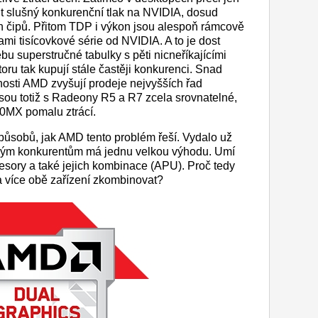
řit slušný konkurenční tlak na NVIDIA, dosud
h čipů. Přitom TDP i výkon jsou alespoň rámcově
ami tisícovkové série od NVIDIA. A to je dost
u superstručné tabulky s pěti nicneříkajícími
toru tak kupují stále častěji konkurenci. Snad
osti AMD zvyšují prodeje nejvyšších řad
s jsou totiž s Radeony R5 a R7 zcela srovnatelné,
0MX pomalu ztrácí.
působů, jak AMD tento problém řeší. Vydalo už
svým konkurentům má jednu velkou výhodu. Umí
ocesory a také jejich kombinace (APU). Proč tedy
 a více obě zařízení zkombinovat?