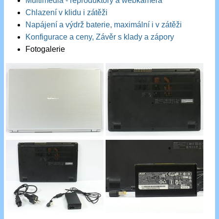
Multimedia - reproduktory a webkamera
Chlazení v klidu i zátěži
Napájení a výdrž baterie, maximální i v zátěži
Konfigurace a ceny, Závěr s klady a zápory
Fotogalerie